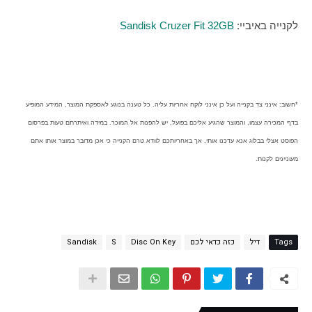
לקנייה באיביי:
Sandisk Cruzer Fit 32GB
*חשוב: אינני צד בקנייה ועל כן אינני לוקח אחריות עליה. כל טענה בנוגע לאספקת המוצר, המידע המופיע
בדף המכירה עצמו, והמוצר שהגיע אליכם בפועל, יש להפנות אל המוכר. במידה ואיתרתם טעות בפרסום
הפוסט אצלי בבלוג אנא עדכנו אותי, אך באחריותכם לוודא טרם הקנייה כי אכן מדובר במוצר אותו אתם
מעוניינים לקנות.
Tags
דיל
כזה כדאי לכם
Disc On Key
S
Sandisk