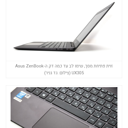
זוית פתיחת מסך, שימו לב עד כמה דק ה-Asus ZenBook
UX305 (צילום: גד גניר)