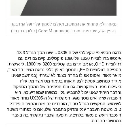
מאחר ולא פתחתי את המחשב, תאלצו לסמוך עליי ועל המדבקה
בעניין הזה, יש בפנים מעבד ממשפחת Core M (צילום: גד גניר)
בדגם הספציפי שקיבלתי של ה-UX305 ישנו מסך בגודל 13.3 
אינטש ברזולוציית 1920 על 1080 פיקסלים. קיים גם דגם עם 
רזולוציית QHD, או אם תרצו בפיקסלים: 3200 על 1800. לי אישית 
הספיקה רזולוציית FHD, והמסך באופן כללי נראה מצוין: חד מאוד, 
מואר מאוד, ואסוס אפילו בחרה בצעד לא שגרתי (במחשב שאינו 
מוגדר כמחשב עסקי) לצפות אותו בגימור מט אשר מגן עליו 
ביעילות מפני השתקפויות. גם זוית הפתיחה של המסך מספקת 
והדבר היחיד שאני יכול להצביע עליו כמשהו שמפריע כאן היא 
העובדה שזהו אינו מסך מגע. המקלדת של ה-UX305 נוחה מאוד 
לשימוש. המקשים בגודל סביר, מופרדים זה מזה ומחזירים פידבק 
טוב. משטח העכבר ענק ומדויק בתגובה שלו, אם כי כפתורי משטח 
העכבר רועשים מאוד בלחיצה, תופעה שכבר נתקלתי בה בעבר 
במחשבי החברה.