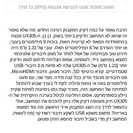
מחשב מתכתי, מגנט לטביעות אצבעות (צילום: גד גניר)
הרבה נאמר על כמה דקיק המקבוק רטינה החדש. מה שלא נאמר 
זה שהוא לא המחשב הדקיק ביותר בשוק. כן כן, ה-UX305 מנצח 
בהתמודדות המאוד לא קריטית הזאת, בזכות 8 מילימטרים בעובי, 
או יותר העדרם של 8 המילימטרים האלו. עובי של 1.31 ס"מ היה 
תירוץ טוב מבחינתה של אפל לוותר על מגוון חיבורים שלגיטימי 
למצוא במחשב נייד. לעומתה, אסוס הצליחה לדחוס לגופו הדקיק 
יותר (1.23 ס"מ) של ה-UX305 שלה לא פחות מ-3 חיבורי USB 
סטנדרטיים, קורא כרטיסי SD, חיבור מטען, וחיבור MicroHDMI, 
סט חיבורים מכובד ונדיב בכל קנה מידה. מצד שני, עם מעט 
מילימטרים באה אי נוחות גדולה: לקח לי בערך שבוע להתרגל 
לפתיחה של המחשב הזה, מזכיר קצת כמו ניסיונות לפתוח שקית 
ניילון בסופרמרקט. אסוס החליטה לכלול בערכה היוקרתית של ה-
UX305 תיק מעטפה דקיק אליו ניתן להכניס את המחשב, אולי 
כהומאז' לדרך בה הוצג המקבוק אייר הראשון. מה עוד תמצאו 
באריזה? מתאם משקע USB לשקע חיבור רשת קוי (מה לעשות, 
המחשב דק מדי בשביל חיבור מהסוג הזה) ומטען.