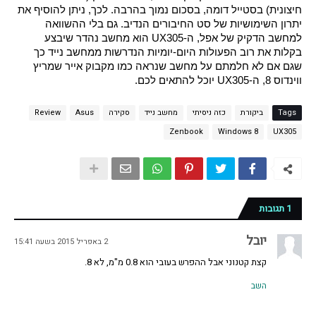
חיצונית) בסטייל דומה, בסכום נמוך בהרבה. לכך, ניתן להוסיף את 
יתרון השימושיות של סט החיבורים הנדיב. גם בלי ההשוואה 
למחשב הדקיק של אפל, ה-UX305 הוא מחשב נהדר שיבצע 
בקלות את רוב הפעולות היום-יומיות הנדרשות ממחשב נייד כך 
שגם אם לא חלמתם על מחשב שנראה כמו מקבוק אייר שמריץ 
ווינדוס 8, ה-UX305 יוכל להתאים לכם.
Tags
ביקורת
כזה ניסיתי
מחשב נייד
סקירה
Asus
Review
Zenbook
Windows 8
UX305
1 תגובות
יובל
2 באפריל 2015 בשעה 15:41
קצת קטנוני אבל ההפרש בעובי הוא 0.8 מ"מ, לא 8.
השב