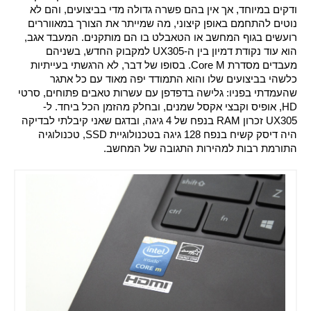
ודקים במיוחד, אך אין בהם פשרה גדולה מדי בביצועים, והם לא 
נוטים להתחמם באופן קיצוני, מה שמייתר את הצורך במאווררים 
רועשים בגוף המחשב או הטאבלט בו הם מותקנים. המעבד אגב, 
הוא עוד נקודת דמיון בין ה-UX305 למקבוק החדש, בשניהם 
מעבדים מסדרת Core M. בסופו של דבר, לא הרגשתי בעייתיות 
כלשהי בביצועים שלו והוא התמודד יפה מאוד עם כל אתגר 
שהעמדתי בפניו: גלישה בדפדפן עם עשרות טאבים פתוחים, סרטי 
HD, אופיס וקבצי אקסל שמנים, ובחלק מהזמן הכל ביחד. ל-
UX305 זכרון RAM בנפח של 4 גיגה, ובדגם שאני קיבלתי לבדיקה 
היה דיסק קשיח בנפח 128 גיגה בטכנולוגיית SSD, טכנולוגיה 
התורמת רבות למהירות התגובה של המחשב.