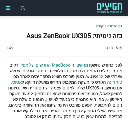
דף הבית
ביקורת
כזה ניסיתי: Asus ZenBook UX305
1
31.3.15
לפני כחודש נחשפו 
מחשבי ה-MacBook החדשים של אפל
. דקים 
מתמיד, קלים מתמיד ועם מסך ברזולוציית רטינה בגודל חדש ולא 
שגרתי של 12 אינטש. מגזין פורבס הוציא מספר ימים לאחר מכן 
טור דעה
 הגורס כי השקת המקבוק החדש מועילה דווקא ל
אסוס
, 
עם מחשב ה-UX305 שלה. לאסוס עצמה יש הסטוריה של נסיונות 
להציק לאפל, כמו מודעות פרסומת שהציגה בסמוך למועד השקת 
האייפון 6, בהן היא מתגאה כי בניגוד לאייפון, הזנפונים שלה לא 
נוטים להתכופף. הפעם פורבס היו מי שיזמו את ההשוואה ביניהם, 
מה שיצר אצלי מספיק עניין במחשב הנייד הזה כדי לבקש אותו 
לבדיקה, למרות שאין בו שום חלק שניתן לנתק או לסובב.