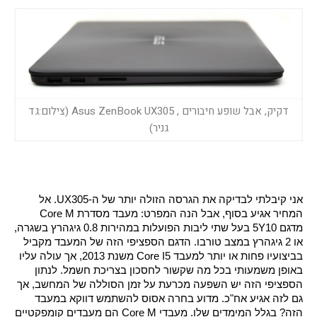
דקיק, אבל שופע חיבורים , Asus ZenBook UX305 (צילום:גד
גניר)
אני קיבלתי לבדיקה את הגרסה הזולה יותר של ה-UX305. אל 
המחיר אגיע בסוף, אבל הנה המפרט: מעבד מסדרת Core M 
מדגם 5Y10 בעל שתי ליבות הפועלות במהירות 0.8 גיגהרץ בשגרה, 
או 2 גיגהרץ במצב טורבו. הדגם הספציפי הזה של המעבד מקביל 
בביצועיו פחות או יותר למעבד Core I5 משנת 2013, אך עולה עליו 
באופן משמעותי בכל מה שקשור לחסכון בצריכת חשמל. לנתון 
הספציפי הזה יש השפעה מכרעת על זמן הסוללה של המחשב, אך 
גם לזה אגיע אח"כ. מדוע בחרה אסוס להשתמש דווקא במעבד 
הזה? בגלל המימדים שלו. מעבדי Core M הם מעבדים קומפקטיים 