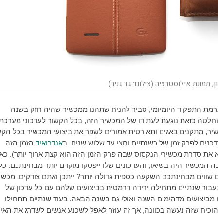
 תמונת אילוסטרציה (צילום: גד גניר)
ברמת התפקוד היומיומי, סביר להניח שתהנו ממכשיר שהיה חזק בשנה
החלטה כזאת נוגעת לעתידו של המכשיר הזה, בכל הקשור לעדכוני מערכת
שיר, מתקנים באגים ותאורטית אמורים לשפר את ביצועי המכשיר בכל הקש
כנים לפרק זמן של כשנתיים וחצי עד שלוש שנים. ב
אנדרואיד
הזמן הזה
יא את סדרת מכשירי הנקסוס שבה פרק הזמן הזה הוא קצת ארוך יותר). כא
 המכשיר היה בשיאו, והעדכונים שלו ייפסקו מוקדם יותר מבחינתכם. כל
ם שווים מבחינתכם השקעה כספית גדולה יותר? ייתכן ואתם צודקים. מכשי
כעבור שנתיים מתחילה ירידה דרמטית בביצועים שלהם עם כל עדכון של
ום? תתחדשו. אתם תהנו מביצועים מדהימים השנה ואולי גם בשנה הבאה. בעוד שנתיים תתחילו
להוכיח שזה נעשה בכוונה, אך זה עוזר לאפל לשכנע אנשים לשדרג את האייפ