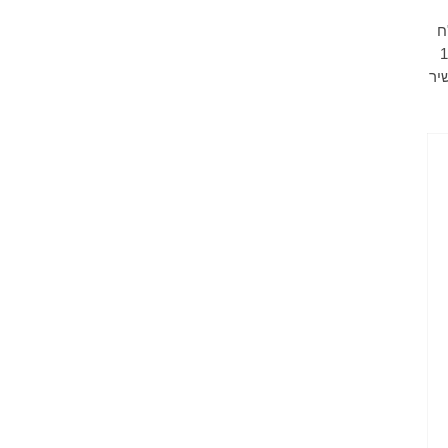
אחד לא מתלבט באמת בין מכשיר שעולה 1000 ש"ח
ים עומד על 15-20%
שיר