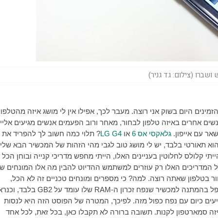
ושברו (צילום: גד גניר)
מינים היום בשוק אני רוצה. מעבר לכך, אפילו אין לי מושג איזה מהטלפונ
נשים אחרים באיזה טלפון לבחור, מאחר ורוב הפעמים אנשים מגיעים אליי
אר עם אייפון.
גלאקסי אס 6
או
LG G4
? תלוי כמה חשוב לך להפריד את
הוא תאורטי בלבד, יש לי מושג טוב לגבי מהי הזהות של המכשיר הבא שלי.
תי קלולס לחלוטין בעניינים האלו, הייתי מחפש מדריכי קנייה ובוחן הכל 
שכל המדריכים האלו רק עוזרים למשתמש ההדיוט להבין מה אלו המונחים ש
 בטלפון שאתה רוצה. למה? כי מספרים ומונחים טכניים זה לא הכל,
פל בהמתנה למכשיר שנפח זכרון ה-
RAM
שלו עומד על 2
GB
בלבד, וכנרא
יעים כיום עם נפח כפול מזה. לפיכך, המטרה של הפוסט הזה היא לנסות
ה סמארטפון לקנות. תשובה ברורה לא תקבלו כאן, בכל זאת, לכל אחד