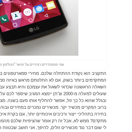
שני מתמודדים רציניים על תואר "הטלפון הבא שלי": Samsung Galaxy S6 Edge ו-LG G4
המתקדמים ביותר בשוק. אם לא החלטתם מראש באיזה סמארט
השאלה הראשונה שכדאי לשאול את עצמכם והיא תבצע עבורכם 
שעולים למעלה מ-2000 ש"ח) יימצא המגיב שיספר לכם על המכשיר שקנה ב-
ובגלל שהוא כל כך זול, אפשר להחליף אותו פעם בשנה. מצ
ברוב המקרים מכשיר יקר. מכשירים נמכרים במחירים גבוה
בחירה בתהליכי ייצור ורכיבים איכותיים יותר, וגם בקרת אי
מתקדם? ממש לא, אבל זה רק אומר שהציפיות שלכם מהמכש