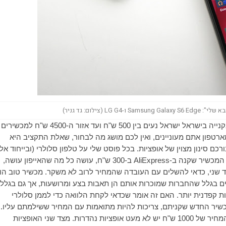
 (צילום: גד גניר)
התקציב הוא נקודת ההתחלה שלכם. מחירי סמארטפונים בקנייה בישראל ישראל נעים בין 500 ש"ח ועד אזור ה-4500 ש"ח למכשירים
פון אתם מעוניינים, ואין לכם מושג מה לבחור, שאלת התקציב היא
סינון מצוין של אופציות. בכל פוסט שלי על טלפון סלולרי (ובייחוד אלו
AliExpress
ב-300 ש"ח, עושה כל מה שהאייפון עושה,
ד שני, כדאי להשלים עם העובדה שהמחיר לרוב לא משקר. מכשיר טוב הו
ים בגלל שהחברות שמוכרות אותם הן תאבות בצע ומרושעות, אך גם בגלל
כות קפדנית יותר. האם זה אומר שכדאי לקחת הלוואה כדי לממן סלולרי
יר החדש שקניתם, צריכות להיות מתואמות עם המחיר ששילמתם עליו. א
לי שום דבר נגד מכשירים זולים, להיפך, אני חושב שבטווח המחיר של 1000 ש"ח יש לא מעט אופציות נהדרות. מצד שני האופציות