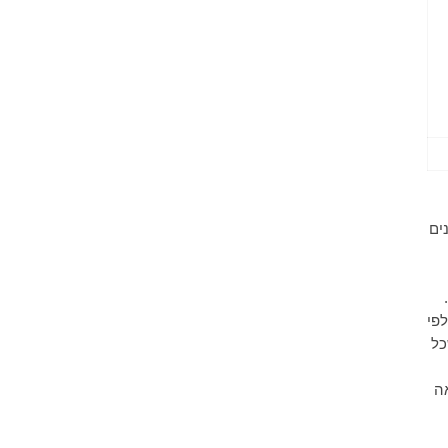
ים
לפי
כל
ה