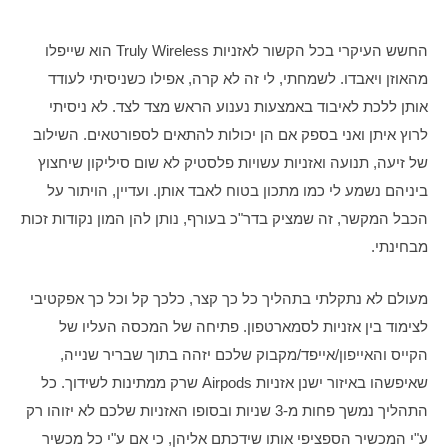
החשש העיקרי בכל הקשור לאזניות Truly Wireless הוא שייפלו 
מהאוזן ויאבדו. לשמחתי, לי זה לא קרה, אפילו כשניסיתי לעודד 
אותן ללכת לאיבוד באמצעות נענוע הראש מצד לצד. לא ניסיתי 
לרוץ איתן ואני בספק אם הן יכולות להתאים לספורטאים. השילוב 
של זיעה, תנועה ואזניות עשויות פלסטיק לא שום סיליקון שיחצוץ 
ביניהם נשמע לי כמו מתכון בטוח לאבד אותן. ועדיין, הויתור על 
הכבל המקשר, זה שמציק בדר"כ בעורף, נותן להן המון נקודות זכות 
מבחינתי. 
מעולם לא נתקלתי בתהליך כל כך קצר, כלכך קל וכל כך אפקטיבי 
לצימוד בין אזניות לסמארטפון. פתיחה של המכסה העליו של 
הקייס והאייפון/אייפד/מקבוק שלכם יזהה בתוך שבריר שנייה, 
שאיפשהו באיזור ישנן אזניות Airpods שרק ממתינות לשידוך. כל 
התהליך נמשך פחות מ-3 שניות ובסופו האזניות שלכם לא יזוהו רק 
ע"י המכשיר הספציפי אותו שידכתם אליהן, כי אם ע"י כל מכשיר 