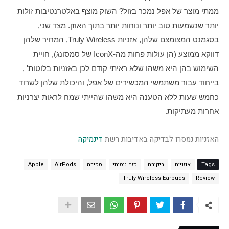
ממתי מוצר של אפל נמכר בזול? השוק מוצף באלטרנטיבות זולות 
יותר שנשמעות טוב יותר ונוחות יותר בתוך האוזן. מצד שני, 
בסגמנט המצומצם שלהן, אזניות Truly Wireless, המחיר שלהן 
דווקא ממוצע (הן עולות פחות מה-IconX של סמסונג), חויית 
השימוש בהן היא משהו שלא ראיתי קודם לכן באזניות בלוטות' , 
בייחוד עבור משתמשי המכשירים של אפל, והיכולת שלהן לשרוד 
כחמש שעות ללא הטענה היא משהו שהייתי שמח לראות יצרניות 
אחרות מעתיקות.
האזניות נמסרו לבדיקה באדיבות רשת
דינמיקה
Tags
אוזניות
ביקורת
כזה ניסיתי
סקירה
AirPods
Apple
Truly Wireless Earbuds
Review