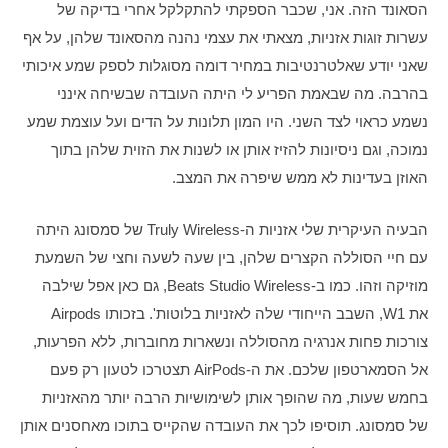
הסאונד הזה. אני, שכבר הספקתי להתקלקל אחרי בדיקה של 
עשרות זוגות אזניות, מצאתי את עצמי נהנה מהסאונד שלהן, על אף 
שאני יודע שאלטרנטיבות במחיר דומה מסוגלות לספק שמע איכותי 
בהרבה. מה שבאמת הפריע לי היתה העובדה שבשיחה אינני 
נשמע כראוי לצד השני. היו המון תלונות על הדים ועל עוצמת שמע 
נמוכה, וגם ניסיונות להזיז אותן או לשנות את הזוית שלהן בתוך 
האוזן בעדינות לא ממש שיפרה את המצב.
הבעיה העיקרית שלי אזניות ה-Truly Wireless של סמסונג היתה 
עם חיי הסוללה הקצרים שלהן, בין שעה לשעה וחצי של השמעת 
מוזיקה וזהו. כמו ב-Beats Studio Wireless, גם כאן אפל שילבה 
את W1, השבב הייחודי שלה לאזניות בלוטות'. בזכותו Airpods 
צורכות פחות אנרגיה מהסוללה ונשארות מחוברות, ללא הפרעות, 
אל הסמארטפון שלכם. את ה-AirPods תצטרכו לטעון רק פעם 
בחמש שעות, מה שהופך אותן לשימושיות הרבה יותר מהאזניות 
של סמסונג. תוסיפו לכך את העובדה שהקייס בתוכו מאחסנים אותן 