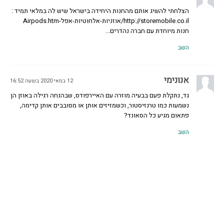
הצלחתי להשיג אותם מהחנות היחידה בישראל שיש לה במלאי תמיד :
http://storemobile.co.il/אוזניות-אלחוטיות-אפל-Airpods.htm
חנות מיוחדת עם חברה נהדרים...
השב
אנונימי
12 במאי 2020 בשעה 16:52
גד, נתקלת פעם בבעיה מוזרה עם האיירפודס, שבהנחה רגילה באוזן הן
נשמעות כמו טרנזיסטור, וכשמזיזים אותן או מסובבים אותן קדימה,
פתאום מגיע כל הסאונד?
השב