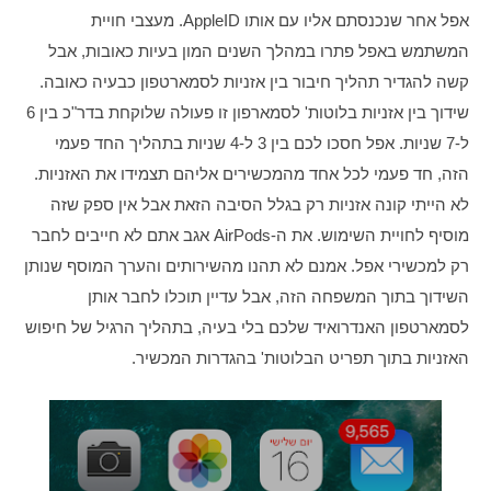
אפל אחר שנכנסתם אליו עם אותו AppleID. מעצבי חויית 
המשתמש באפל פתרו במהלך השנים המון בעיות כאובות, אבל 
קשה להגדיר תהליך חיבור בין אזניות לסמארטפון כבעיה כאובה. 
שידוך בין אזניות בלוטות' לסמארפון זו פעולה שלוקחת בדר"כ בין 6 
ל-7 שניות. אפל חסכו לכם בין 3 ל-4 שניות בתהליך החד פעמי 
הזה, חד פעמי לכל אחד מהמכשירים אליהם תצמידו את האזניות. 
לא הייתי קונה אזניות רק בגלל הסיבה הזאת אבל אין ספק שזה 
מוסיף לחויית השימוש. את ה-AirPods אגב אתם לא חייבים לחבר 
רק למכשירי אפל. אמנם לא תהנו מהשירותים והערך המוסף שנותן 
השידוך בתוך המשפחה הזה, אבל עדיין תוכלו לחבר אותן 
לסמארטפון האנדרואיד שלכם בלי בעיה, בתהליך הרגיל של חיפוש 
האזניות בתוך תפריט הבלוטות' בהגדרות המכשיר. 