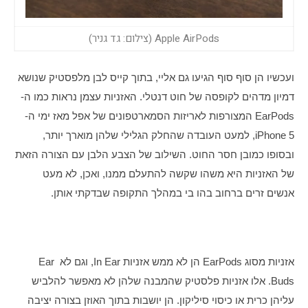
Apple AirPods (צילום: גד גניר)
ועכשיו הן סוף סוף הגיעו גם אליי, בתוך קייס לבן מלפסטיק שנושא 
דמיון מדהים לקופסה של חוט דנטלי. האזניות עצמן נראות כמו ה-
EarPods המצורפות לאריזות הסמארטפונים של אפל מאז ימי ה-
iPhone 5, למעט העובדה שהחלק הגלילי שלהן מוארך יותר, 
ובסופו כמובן חסר החוט. השילוב של הצבע הלבן עם הצורה הזאת 
של האזניות היא משהו שקשה להתעלם ממנו, ואכן, לא מעט 
אנשים זרים ברחוב בהו בי במהלך התקופה שבדקתי אותן.
אזניות מסוג EarPods הן לא ממש אזניות In Ear, וגם לא Ear 
Buds. אלו אזניות פלסטיק שהמבנה שלהן לא מאפשר להלביש 
עליהן כרית או כיסוי סיליקון. הן יושבות בתוך האוזן בצורה יציבה 