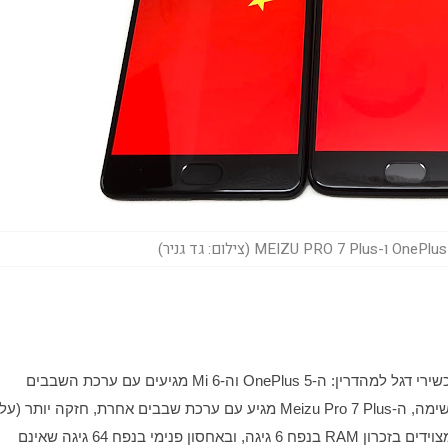
ארבעת המכשירים בהשוואה מתהדרים במפרט טכני של מכשירי דגל למהדרין: ה-OnePlus 5 וה-Mi 6 מגיעים עם ערכת השבבים 
הנייר לפחות), Helio X30 של מדיהטק. שלושת המכשירים מצוידים בזכרון RAM בנפח 6 גיגה, ובאחסון פנימי בנפח 64 גיגה שאינם 