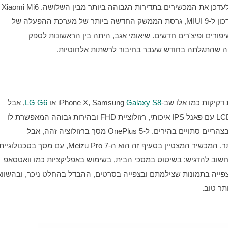
שנת 2017, (כמו גם Mi3 של סוף שנת 2013) יקבל בקרוב עדכון ל-MIUI 9, גרסת הממשק החדשה ביותר של מערכת ההפעלה של 
החברה שצפויה להציע בעיקר מהירות גבוהה יותר, אך גם שיפורים ופיצ'רים חדשים. שיאומי אגב, היתה בין הראשונות לספק 
 שב-iPhone X, Samsung 
Galaxy S8
 או 
LG G6
, אבל 
שלושתם מגיעים עם מסכים מצוינים: ל-Xiaomi Mi 6 מסך LCD עם פאנל IPS איכותי, רזולוציית FHD ובהירות גבוהה המאפשרת לו 
להשאר הכי קריא מבין השלושה גם מתחת לכיפת השמיים בצהריים סתויים בהירים. ל-OnePlus 5 מסך ברזולוציה זהה, אבל 
Super AMOLED ורזולוציה גבוהה יותר מהשניים האחרים. חשוב להדגיש: בשיטוט במסכי הבית, בשימוש באפליקציות כמו וואטסאפ 