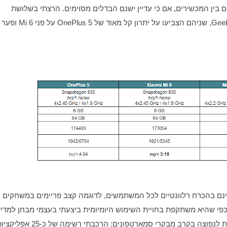
ניתנים להרחבה. ביום יום לא מורגש פער משמעותי בביצועים בין המכשירים, אם כי עדיין ישנם הבדלים מסוימים. הרצתי בשלושת 
הסמארטפונים שני מבחני ביצועים שונים, Atntutu ו-Geekbench, שניהם הצביעו על יתרון קל מאוד ש
המבחנים האלו משקללים לכדי ציון אחד מספר היבטים שאינם בהכרח רלוונטיים לכל המשתמשים, לדוגמה קצב פריימים במשחקים 