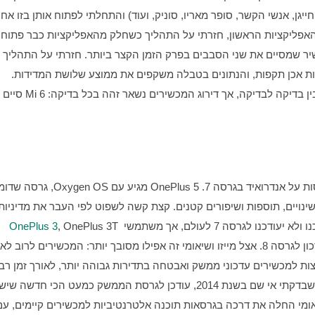
בזכרון ה-RAM של המכשירים. המנצח בשיטה זו הוא המכשיר שמסיים את שני הסבבים בפרק הזמן הקצר ביותר. חזרתי על התהליך 
המייגע הזה שלוש פעמים עם כל מכשיר כדי לוודא שהתוצאות אכן תקפות, והנתונים בטבלה משקפים את ממוצע שלושת המדידות. 
אמנם היו הבדלים של מספר זניח של שניות לכאן או לכאן, בין בדיקה לבדיקה, אך דירוג המכשירים נשאר זהה בכל בדיקה: Mi 6 סיים 
, OnePlus 3T 
OnePlus 3