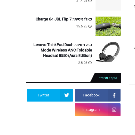
21.4.24
1993. הסטודנטים מחו על הלחץ המופעל עליהם להתחתן והבחירה ב-11.11 אינה מקרית: הריכוז הגבוה של הספרה "1" בתאריך הזה 
כאלו ניסיתי: JBL Flip 7 ו-Charge 6
15.6.25
כזה ניסיתי: Lenovo ThinkPad Dual-
לקנות ומהו התזמון הטוב ביותר לעשות זאת. למען אלו שמתכננים לעשות זאת בימים הקרובים, לקחתי לסדרת בדיקות מפרכות (עבורי 
Mode Wireless ANC Foldable
Headset 8550 (Aura Edition)
2.8.26
עקבו אחריי
Twitter
Facebook
Instagram