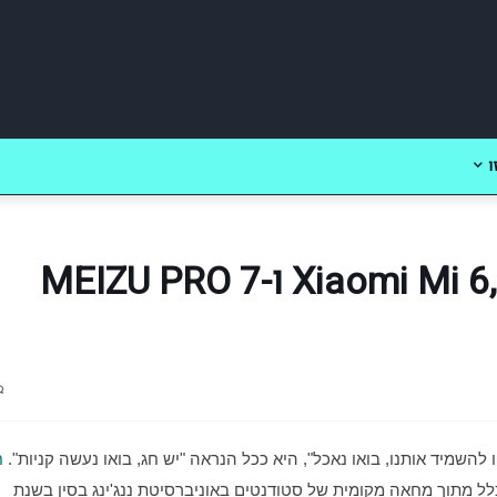
ו
כאלו השוויתי: Xiaomi Mi 6, OnePlus 5 ו-MEIZU PRO 7
שמיד אותנו, בואו נאכל", היא ככל הנראה "יש חג, בואו נעשה קניות". 
 שפותח את רצף ימי הקניות הגדולים החל בכלל מתוך מחאה מקומית של סטודנטים באוניברסיטת ננג'ינג בסין בשנת 