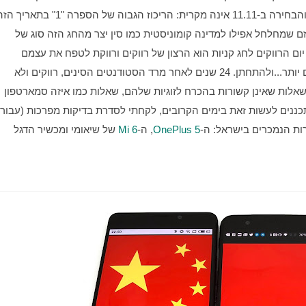
סימל עבורם את חגיגת הרווקות והאינדיבדואליזם. הקפיטליזם שמחלחל אפילו למדינה קומוניסטית כמו סין יצר מהחג הזה סוג של 
מוטציה חומרנית והתירוץ שניתן לפני שנים בודדות להפיכת יום הרווקים לחג קניות הוא הרצון של רווקים ורווקת לטפח את עצמם 
ולהתחדש בבגדים חדשים, מתוך כוונה להפוך לאטרקטיביים יותר...ולהתחתן. 24 שנים לאחר מרד הסטודנטים הסינים, רווקים ולא 
רווקים בישראל בוחרים בתקופה הזאת בשנה להילחץ גם משאלות שאינן קשורות בהכרח לזוגיות שלהם, שאלות כמו איזה סמארטפון 
רות הנמכרים בישראל: ה-
OnePlus 5
, ה-
Mi 6
 של שיאומי ומכשיר הדגל 