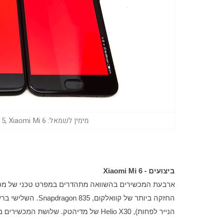
מימין לשמאל: OnePlus 5, Xiaomi Mi 6 ו-MEIZU PRO 7 Plus (צילום: גד גניר)
ביצועים - Xiaomi Mi 6