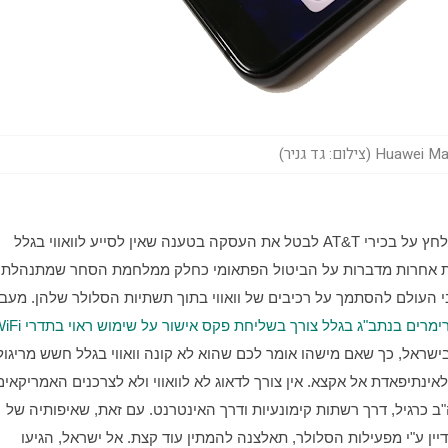
Hu (צילום: גד גניר)
ההערכות מדברות על גורמים בממשל האמריקאי שהפעילו לחץ על בכירי AT&T לבטל את העסקה בטענה שאין לסייע לוואווי בגלל 
ים בנתב"ג בגלל צורך בשליחת פקס אישור על שימוש ראוי בתדרי WiFi
ה-Mate 10 Pro ומכשירי וואווי אחרים ימשיכו להימכר בארה"ב כרגיל, דרך רשתות קימונעיות ודרך האינטרנט. עם זאת, שאיפותיה של 
וואווי לתקוע יתד עבה יותר בשוק האמריקאי, שרובו נשלט עדיין ע"י מפעילות הסלולר, תאלצנה להמתין עוד קצת. אל ישראל, הגיעו 