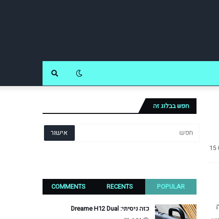
חפש בבלוג זה
15
COMMENTS
RECENTS
POPULAR
AT&T, אמור היה להערך במהלך כנס CES בלאס וגאס לפני שבועיים. ההזמנות נשלחו  כבר לכתבים, המקום כבר הוזמן הכרזות כיסו 
את אולמות הכנס והקישים כנראה כבר חוממו. ואז, AT&T התחרטה ברגע האחרון, מבלי לספק סיבה רשמית. מדובר במכה לא פשוטה 
כזה ניסיתי: Dreame H12 Dual