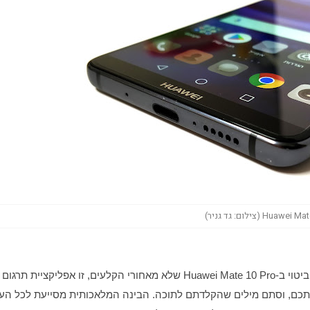
Huaw (צילום: גד גניר)
אחד הביטויים היחידים של הבינה המלאכותית שבאים לידי ביטוי ב-Huawei Mate 10 Pro שלא מאחור