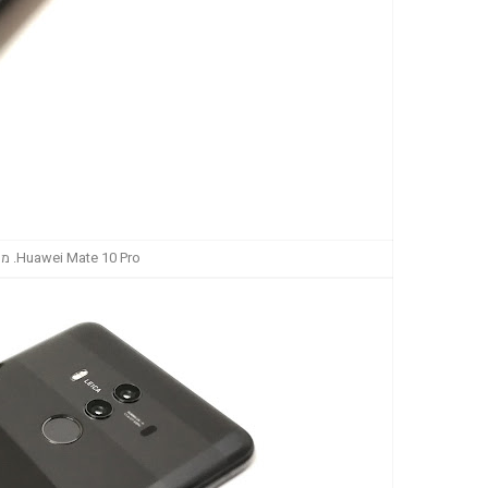
Huawei Mate 10 Pro. מסגרות המסך צומצמו למינימום (צילום: גד גניר)