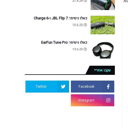
עבור יצרנית הסלולר שהתנדנדה השנה בין המקום השני לשלישי במכירות ברחבי העולם, כאשר המאבק על המקום שאחרי סמסונג הוא 
21.4.24
כאלו ניסיתי: JBL Flip 7 ו-Charge 6
15.6.25
כאלו ניסיתי: EarFun Tune Pro
13.6.25
עקבו אחריי
Twitter
Facebook
Instagram