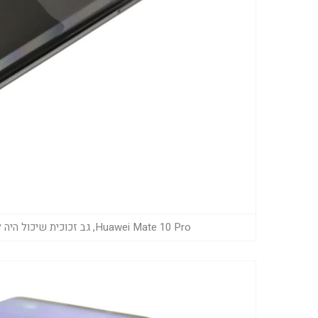
Huawei Mate 10 Pro, גב זכוכית שיכול היה ללכת מצוין עם טעינה אלחוטית, אם היתה כזאת (צילום: גד גניר)