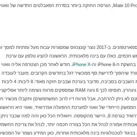
כל כך 2016. ומה 2018 תביא לנו? טלפונים חכמים, אבל ממש חכמים, כאלו עם בינה מלאכותית. הראשונה להציג טלפון עם ערכת 
iPhone  וה-
iPhone X
ערכת השבבים שלה HiSilicon Kirin 970 שכוללת את הבאזוורד שיהפוך לדרישת סף ממכשיר דגל בחודשים הקרובים. מעבר לעובדה 
שוואוי טוענת שזו ערכת שבבים חכמה יותר מכל שאר ערכות השבבים בסביבה, מדובר בערכת שבבים חזקה מאוד: 8 ליבות: 4 ליבות 
שמביאה לישראל שמריץ מערכת הפעלה המבוססת על אנדרואיד בגרס