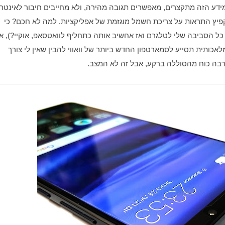
אחד הדברים הפחות חכמים שהמכשיר נוהג לעשות זה להקפיץ התראות על צריכת חשמל מוגזמת של אפליקציות. למה לא חכם? כי 
שאין לי רצון להפסיק להשתמש בהן. הייתם מצפים שבינה מלאכותית תסייע לסמארטפון החדש ביותר של וואווי להבין שאין לי צורך 
 הרבה כוח מהסוללה ברקע, אבל זה לא המצב. 