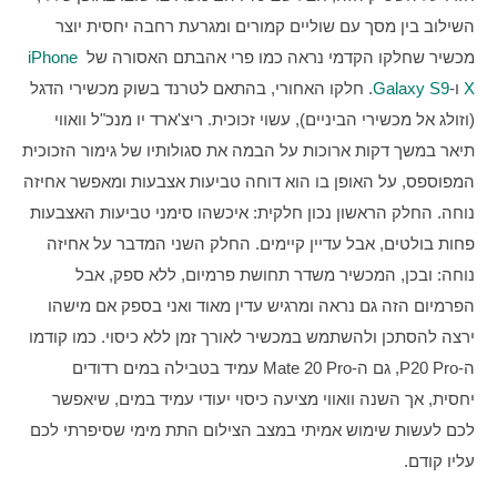
השילוב בין מסך עם שוליים קמורים ומגרעת רחבה יחסית יוצר 
מכשיר שחלקו הקדמי נראה כמו פרי אהבתם האסורה של 
iPhone 
X
 ו-
Galaxy S9
. חלקו האחורי, בהתאם לטרנד בשוק מכשירי הדגל 
(וזולג אל מכשירי הביניים), עשוי זכוכית. ריצ'ארד יו מנכ"ל וואווי 
תיאר במשך דקות ארוכות על הבמה את סגולותיו של גימור הזכוכית 
המפוספס, על האופן בו הוא דוחה טביעות אצבעות ומאפשר אחיזה 
נוחה. החלק הראשון נכון חלקית: איכשהו סימני טביעות האצבעות 
פחות בולטים, אבל עדיין קיימים. החלק השני המדבר על אחיזה 
נוחה: ובכן, המכשיר משדר תחושת פרמיום, ללא ספק, אבל 
הפרמיום הזה גם נראה ומרגיש עדין מאוד ואני בספק אם מישהו 
ירצה להסתכן ולהשתמש במכשיר לאורך זמן ללא כיסוי. כמו קודמו 
ה-P20 Pro, גם ה-Mate 20 Pro עמיד בטבילה במים רדודים 
יחסית, אך השנה וואווי מציעה כיסוי יעודי עמיד במים, שיאפשר 
לכם לעשות שימוש אמיתי במצב הצילום התת מימי שסיפרתי לכם 
עליו קודם.