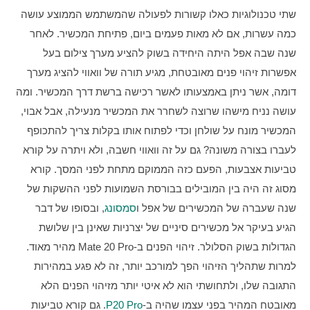
שתי טכנולוגיות כאלו קשורות לפעולה שהמשתמש הממוצע עושה 
כמה עשרות, אם לא מאות פעמים ביום, פתיחת המכשיר. לאחר 
שנה שבה אפל היתה היחידה בשוק להציע מערך צילום בעל 
אפשרות זיהוי פנים מאובטחת, מגיע תורה של וואווי להציג מערך 
דומה, אשר ניתן באמצעותו לאשר רכישה ברשת דרך המכשיר. ומה 
עושה נניח מישהו שרוצה לשחרר את המכשיר מנעילה, אבל אבוי, 
המכשיר מונח על שולחן וכדי לפתוח אותו בקלות צריך להתכופף 
לעברו בצורה משונה? גם על זה וואווי חשבה, ולא ויתרה על קורא 
טביעות אצבעות, הפעם כזה הממוקם מתחת לפני המסך. קורא 
מסוג זה היה בין המובילים בבורסת השמועות לפני ההשקות של 
שנה שעברה של המכשירים של אפל ו
סמסונג
, ובסופו של דבר 
הגיע בעיקר אל מכשירים סיניים של יצרניות שאינן בין שלושת 
הגדולות בשוק הסלולר. זיהוי הפנים ב-Mate 20 Pro מהיר מאוד. 
למרות שתהליך הזיהוי הפך למורכב יותר, זה לא פגע במהירות 
התגובה שלו, ולתחושתי הוא לא איטי יותר מזיהוי הפנים הלא 
מאובטח המהיר בפני עצמו שהיה ב-
P20 Pro
. גם קורא טביעות 