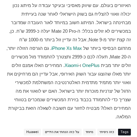
האיזורים בעולם. עם שיווק מאסיבי ובעיקר עבודה על מיתוג נכון 
יכולה וואווי להצליח גם בשוק הישראלי לאחר שנה בעייתית 
מבחינתה בישראל. המיתוג חשוב במיוחד לאור העובדה שמדובר 
במכשירים לא זולים בכלל: ה-Mate 20 Pro יעלה כ-3999 ש"ח. כן, 
זה קצת יותר מ-Note 9, אבל זה עדיין זול ביותר מ-1000 ש"ח 
מהדגם הבסיסי ביותר של 
iPhone Xs Max
. גם הגרסה הזולה יותר, 
ה-Mate 20, תעלה לכם כ-2999 ותצטרך להתמודד מול מכשירים 
זולים יותר מבית 
OnePlus
ו-
Xiaomi
. המחירים האלו אמנם זולים 
יותר מאלו שהוצגו עבור השוק האירופי, אבל עדיין הם מרחיקים את 
וואווי יותר מתמיד מתדמית האלטרנטיבה המשתלמת למכשירי 
הדגל של יצרניות מוכרות יותר בישראל. האם יש לוואווי את מה 
שצריך כדי להתמודד בכבוד בזירת המכשירים שנמכרים בטווחי 
המחירים האלו? מבטיח לחזור עם תשובה לשאלה הזאת בביקורת 
המלאה. 
Tags
כזה ניסיתי
מיוחד
על כזה הנחתי את הידיים
Huawei