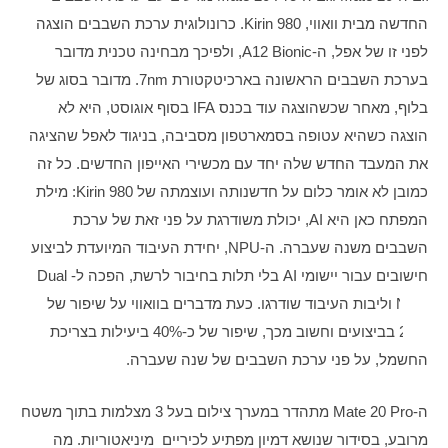
החדשה מבית וואווי, Kirin 980. כרונולוגית ערכת השבבים הוצגה 
לפני זו של אפל, ה-A12 Bionic, ולפיכך מבחינה טכנית מדובר 
בערכת השבבים הראשונה בארכיטקטורת 7nm. מדובר בסוג של 
בלוף, מאחר שכשהוצגה עוד בכנס IFA בסוף אוגוסט, היא לא 
הוצגה כשהיא עטופה בסמארטפון מסביבה, בניגוד לאפל שהציגה 
את המעבד החדש שלה יחד עם מכשירי האייפון החדשים. כל זה 
כמובן לא אומר כלום על חדשנותה ועוצמתה של Kirin 980: מילת 
המפתח כאן היא AI, יכולת משודרגת על פני זאת של ערכת 
השבבים משנה שעברה. ה-NPU, יחידת העיבוד המיועדת לביצוע 
חישובים עבור יישומי AI בלי תלות בחיבור לרשת, הפכה ל-Dual 
NPU וליבות העיבוד שודרגו. כעת מדברים בוואווי על שיפור של 
20% בביצועים וחשוב מכך, שיפור של כ-40% ביעילות בצריכת 
החשמל, על פני ערכת השבבים של שנה שעברה. 
ה-Mate 20 Pro מתהדר במערך צילום בעל 3 מצלמות בתוך משטח 
מרובע, בסידור שנושא דמיון מפתיע לכיריים  מיניאטוריות. מה 