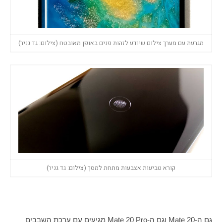
מגרעת עם מערך צילום שיודע לזהות פנים באופן מאובטח (צילום: גד גניר)
קורא טביעות אצבעות מתחת למסך (צילום: גד גניר)
גם ה-Mate 20 וגם ה-Mate 20 Pro מגיעים עם ערכת השבבים 