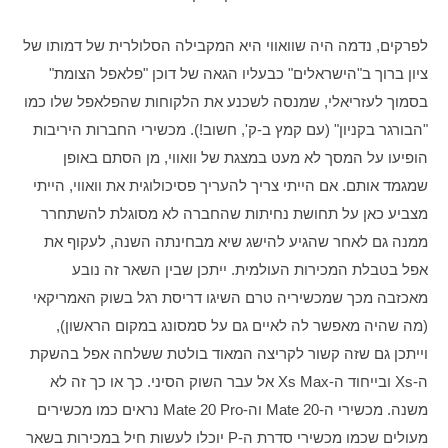
לפרקים, נדמה היה שוואווי היא המקבילה הסלולרית של דמותו של 
ציון ברוך ב"הישראלים" כבעליו הגאה של דוכן "פלאפל הצומת" 
בסמוך לעזריאלי, שמנסה לשכנע את הלקוחות שהפלאפל שלו כמו 
"הבורגר בקניון" (עם קמץ ב-ק', חשוב!). מכשירי החברות היריבות 
הופיעו על המסך לא מעט במצגת של וואווי, מן הסתם באופן 
שמגמד אותם. אם הייתי צריך להעריך פסיכולוגית את וואווי, הייתי 
מצביע כאן על תחושת נחיתות שהחברה לא מסוגלת להשתחרר 
ממנה גם לאחר שהגיע להישג שיא מבחינתה השנה, לעקוף את 
אפל בטבלת המכירות העולמית. ייתכן שבין השאר זה נובע 
מאכזבה מכך שמכשיריה טרם השיגו דריסת רגל בשוק האמריקאי 
(מה שהיה מאפשר לה לאיים גם על סמסונג במקום הראשון), 
וייתכן גם שזה קשור לקריצה המאוד בולטת ששלחה אפל בהשקת 
ה-Xs ובייחוד ה-Xs Max אל עבר השוק הסיני. כך או כך זה לא 
משנה. מכשירי ה-Mate 20 וה-Mate 20 Pro נראים כמו מכשירים 
מעולים שכמו מכשירי סדרת ה-P יוכלו לעשות חיל במכירות בשאר 