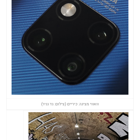
וואווי מציגה: כיריים (צילום: גד גניר)