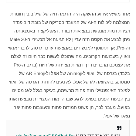
אחד משיאי אירוע ההשקה היה הדגמה חיה של שילוב בין חומרת 
המצלמה ליכולות ה-AI של המעבד בסריקה של בובת דוב פנדה 
ויצירת דמות מונפשת במציאות רבודה. האפליקציה באמצעותה 
ניתן לבצע את הקסם הזה עדיין לא הגיעה אל מכשירי ה-Mate 20 
וה-Pro, אך תתווסף למכשירים באמצעות עדכון גרסה, לדברי אנשי 
וואווי, בשבועות הקרובים. מה שתוכלו לעשות כבר היום זה לצלם 
את עצמכם מדברים דרך דמויות מצוירות של חיות (בדגם ה-Pro 
בלבד) בגרסה של וואווי ל-Animoji של אפל ול-AR Emoji של 
סמסונג. בהשוואה לזו של אפל, לא נעים להודות, הגרסה של וואווי 
לפיצ'ר האינפנטילי הזה פחות מרשימה, בעיקר בגלל לאג מסוים 
בין הבעות הפנים בפועל לרגע שבו הדמות המצויירת מבצעת אותן 
בפועל. מעבר לכך, הן פשוט חמודות פחות ומעוצבות פחות יפה 
מאלו של אפל.
וכעת ריצ'ארד ליד הדובי
pic.twitter.com/QS8aDrsbSw