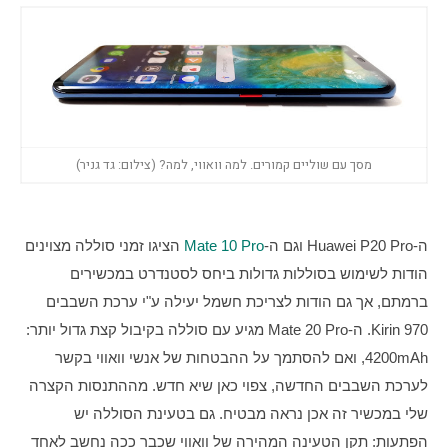
מסך עם שוליים קמורים. למה וואווי, למה? (צילום: גד גניר)
ה-Huawei P20 Pro וגם ה-
Mate 10 Pro
 הציגו זמני סוללה מצוינים 
הודות לשימוש בסוללות גדולות ביחס לסטנדרט במכשירים 
ברמתם, אך גם הודות לצריכת חשמל יעילה ע"י ערכת השבבים 
Kirin 970. ה-Mate 20 Pro מגיע עם סוללה בקיבול קצת גדול יותר: 
4200mAh, ואם להסתמך על ההבטחות של אנשי וואווי בקשר 
לערכת השבבים החדשה, צפוי כאן שיא חדש. מההתנסות הקצרה 
שלי במכשיר זה אכן נראה מבטיח. גם בטעינת הסוללה יש 
הפתעות: תקן הטעינה המהירה של וואווי שכבר ככה נחשב לאחד 