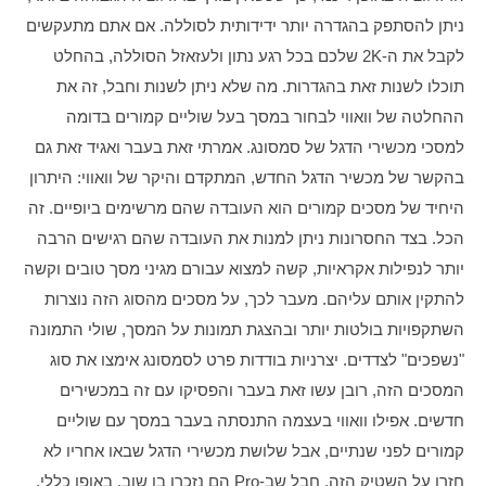
ניתן להסתפק בהגדרה יותר ידידותית לסוללה. אם אתם מתעקשים 
לקבל את ה-2K שלכם בכל רגע נתון ולעזאזל הסוללה, בהחלט 
תוכלו לשנות זאת בהגדרות. מה שלא ניתן לשנות וחבל, זה את 
ההחלטה של וואווי לבחור במסך בעל שוליים קמורים בדומה 
למסכי מכשירי הדגל של סמסונג. אמרתי זאת בעבר ואגיד זאת גם 
בהקשר של מכשיר הדגל החדש, המתקדם והיקר של וואווי: היתרון 
היחיד של מסכים קמורים הוא העובדה שהם מרשימים ביופיים. זה 
הכל. בצד החסרונות ניתן למנות את העובדה שהם רגישים הרבה 
יותר לנפילות אקראיות, קשה למצוא עבורם מגיני מסך טובים וקשה 
להתקין אותם עליהם. מעבר לכך, על מסכים מהסוג הזה נוצרות 
השתקפויות בולטות יותר ובהצגת תמונות על המסך, שולי התמונה 
"נשפכים" לצדדים. יצרניות בודדות פרט לסמסונג אימצו את סוג 
המסכים הזה, רובן עשו זאת בעבר והפסיקו עם זה במכשירים 
חדשים. אפילו וואווי בעצמה התנסתה בעבר במסך עם שוליים 
קמורים לפני שנתיים, אבל שלושת מכשירי הדגל שבאו אחריו לא 
חזרו על השטיק הזה, חבל שב-Pro הם נזכרו בו שוב. באופן כללי, 