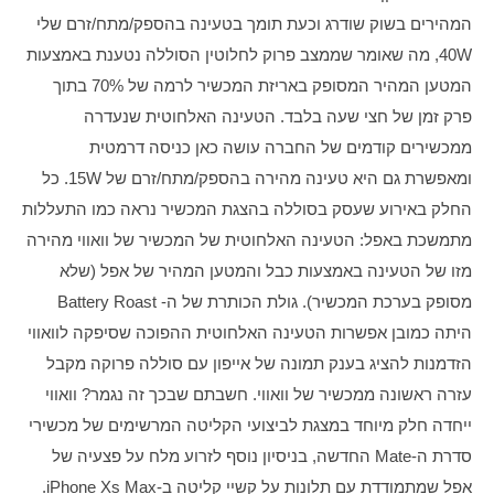
המהירים בשוק שודרג וכעת תומך בטעינה בהספק/מתח/זרם שלי 
40W, מה שאומר שממצב פרוק לחלוטין הסוללה נטענת באמצעות 
המטען המהיר המסופק באריזת המכשיר לרמה של 70% בתוך 
פרק זמן של חצי שעה בלבד. הטעינה האלחוטית שנעדרה 
ממכשירים קודמים של החברה עושה כאן כניסה דרמטית 
ומאפשרת גם היא טעינה מהירה בהספק/מתח/זרם של 15W. כל 
החלק באירוע שעסק בסוללה בהצגת המכשיר נראה כמו התעללות 
מתמשכת באפל: הטעינה האלחוטית של המכשיר של וואווי מהירה 
מזו של הטעינה באמצעות כבל והמטען המהיר של אפל (שלא 
מסופק בערכת המכשיר). גולת הכותרת של ה- Battery Roast 
היתה כמובן אפשרות הטעינה האלחוטית ההפוכה שסיפקה לוואווי 
הזדמנות להציג בענק תמונה של אייפון עם סוללה פרוקה מקבל 
עזרה ראשונה ממכשיר של וואווי. חשבתם שבכך זה נגמר? וואווי 
ייחדה חלק מיוחד במצגת לביצועי הקליטה המרשימים של מכשירי 
סדרת ה-Mate החדשה, בניסיון נוסף לזרוע מלח על פצעיה של 
אפל שמתמודדת עם תלונות על קשיי קליטה ב-iPhone Xs Max.