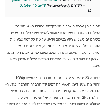
— חפיצים (@hafizimblog)
October 16, 2018
החיבור בין ערכת השבבים המתקדמת, יכולות ה-AI וחומרת 
הצילום המשובחת מאפשרת לוואווי להציע מצבי צילום חדשניים, 
ביניהם גם טשטוש רקע בצילום וידאו, שליטה על רמת צבעוניות 
התמונה של רקע סביב אובייקט בתמונה, מצב HDR חדש 
ומתקדם, ואפילו צילום מתחת למים. כמובן כמו בדגמים הקודמים, 
יש כאן גם זיהוי סיטואציות והתאמת הגדרות הצילום אליהן באופן 
מיטבי.
בעוד ה-Mate 20 מגיע עם מסך סטנדרטי ברזולוציית 1080p 
(רזולוציה ששני דגמי ה-Pro הקודמים של החברה הסתפקו בה), ה-
Mate 20 Pro מיישר קו עם יצרניות כדוגמת סמסונג ו-LG ומציע 
רזולוציית 2K. הגדרת ברירת המחדל של המכשיר היא שינוי 
הרזולוציה באופן דינמי, כך שכשאין צורך ברזולוציה הגבוהה ביותר, 