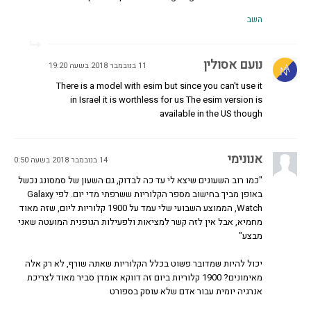
השב
נועם אסולין
11 בנובמבר 2018 בשעה 19:20
There is a model with esim but since you can't use it
in Israel it is worthless for us The esim version is
available in the US though
אנונימי
14 בנובמבר 2018 בשעה 0:50
"כמו רוב השעונים שיצא לי עד כה לבדוק, גם השעון של סמסונג נכשל
באופן מביך בחישוב מספר הקלוריות ששרפתי מדי יום. לפי Galaxy
Watch, הממוצע השבועי שלי עמד על 1900 קלוריות ליום, שזה מאוד
מחמיא, אבל אין לזה קשר למציאות ולפעילות הגופנית המועטה שאני
מבצע"
יכול להיות שמדובר פשוט בכלל הקלוריות שאתה שורף, לא רק אלה
מאימונים? 1900 קלוריות ביום זה דווקא אומדן סביר מאוד לצריכת
אנרגיה יומית עבור אדם שלא עוסק בספורט