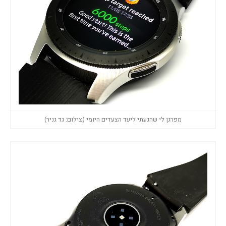
מפרגן לי שהגעתי ליעד הצעדים היומי (צילום: גד גניר)