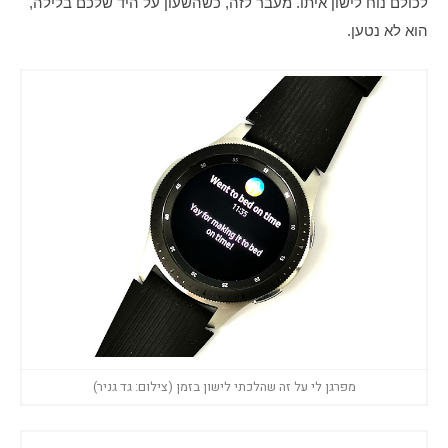
לכולם נוח לישון איתו. מעבר לזה, כשהשעון על היד שלכם בלילה, 
הוא לא נטען.
מפרגן לי על זה שהלכתי לישון בזמן (צילום: גד גניר)