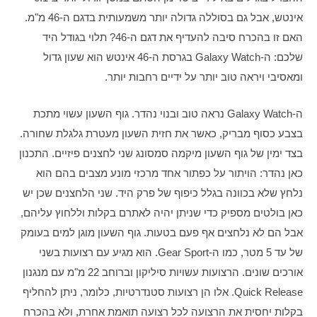
אינטש, אבל גם בסוללה גדולה יותר משמעותית בדגם ה-46 מ"מ. 
האם זו בהכרח סיבה להעדיף את דגם ה-46? תלוי בגודל היד 
שלכם: ה-Galaxy Watch בגרסת ה-46 אינטש הוא שעון גדול 
ומאסיבי ויראה טוב יותר על ידיים רחבות יותר. 
ה-Galaxy Watch נראה טוב ובנוי נהדר. גוף השעון עשוי מתכת 
בצבע כסוף מבריק, כאשר את חזית השעון מעטרת גלגלת שחורה. 
בצד ימין של גוף השעון מיקמה סמסונג שני לחצנים פיזיים. התכנון 
כאן נהדר: הויתור על כפתור אחד מרכזי מונע מצבים בהם הוא 
נלחץ שלא בכוונה בגלל כיפוף של פרק היד. שני הלחצנים שכן יש 
כאן בולטים מספיק כדי שניתן יהיה לאתרם בקלות וללחוץ עליהם, 
אבל הם לא נלחצים אף פעם בטעות. גוף השעון מוגן למים בעומק 
של עד 5 מטר, כמו ה-Gear Sport. הוא מגיע עם רצועות בשני 
אורכים שונים. הרצועות עשויות סיליקון וברוחב 22 מ"מ עם מנגנון 
Quick Release. אלו הן רצועות סטנדרטיות, כלומר, ניתן להחליף 
בקלות יחסית את הרצועה לכל רצועה תואמת אחרת, ולא בהכרח 