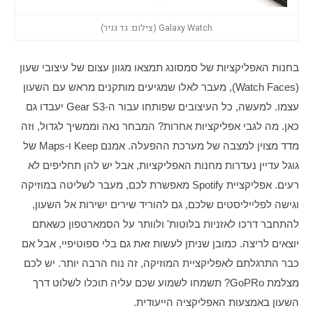
Galaxy Watch (צילום: גד גניר)
בחנות האפליקציות של סמסונג תמצאו מגוון עצום של עיצובי שעון 
(Watch Faces), מעבר לאלו שמגיעים מותקנים מראש עם השעון 
עצמו. למעשה, כל העיצובים שפותחו עבור ה-Gear S3 יעבדו גם 
כאן. מה לגבי אפליקציות אחרות? המבחר נאה וממשיך לגדול, וזה 
מדד מצוין למצבה של מערכת ההפעלה. אמנם Keep ו-Maps של 
גוגל עדיין נעדרות מחנות האפליקציות, אבל יש להן תחליפים לא 
רעים. אפליקציית Spotify מאפשרת לכם, מעבר לשליטה במוזיקה 
וגישה לפלייליסטים שלכם, גם להוריד שירים ישירות אל השעון, 
להתחבר דרכו לאזניות בלוטות' ולוותר על הסמארטפון כשאתם 
יוצאים לריצה. כמובן שניתן לעשות זאת גם בלי ספוטיפיי, אבל אם 
כבר התרגלתם לאפליקציית המוזיקה, זה נוח הרבה יותר. יש לכם 
מצלמת GoPRo? תשמחו לשמוע שכם עליה תוכלו לשלוט דרך 
השעון באמצעות האפליקציה הייעודית. 