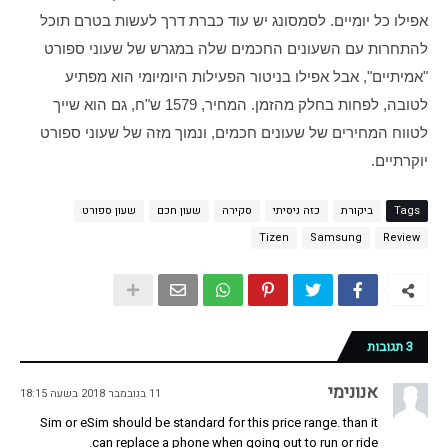
אפילו כל יומיים. לסמסונג יש עוד כברת דרך לעשות בטרם תוכל 
להתחרות עם השעונים החכמים שלה במגרש של שעוני ספורט 
"אמיתיים", אבל אפילו בניטור הפעילות היומיומי הוא מפתיע 
לטובה, לפחות בחלק מהזמן. המחיר, 1579 ש"ח, גם הוא שייך 
לטווח המחירים של שעונים חכמים, ונמוך מזה של שעוני ספורט 
יוקרתיים.
Tags
ביקורת
כזה ניסיתי
סקירה
שעון חכם
שעון ספורט
Tizen
Samsung
Review
3 תגובות
אנונימי
11 בנובמבר 2018 בשעה 18:15
Sim or eSim should be standard for this price range. than it
can replace a phone when going out to run or ride.