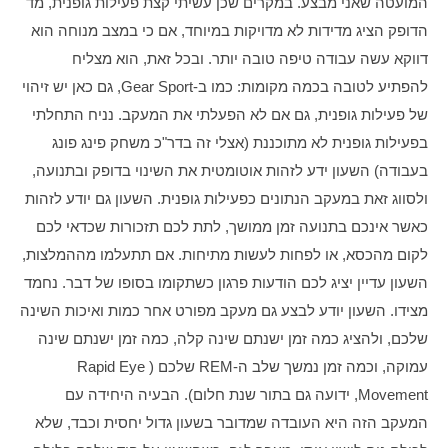
המועטה שאני מבצע. במקרים שכן עשיתי קצת פעילות גופנית, מד 
הדופק הציג מדידות לא מדויקות במיוחד, אם כי במצב מנוחה הוא 
דווקא עשה עבודה טיפה טובה יותר. ובכל זאת, הוא מצליח 
להפתיע לטובה בכמה מקומות: כמו ב-Gear Sport, גם כאן יש זיהוי 
של פעילות גופנית, גם אם לא הפעלתי את המעקב. נניח התחלתי 
בפעילות גופנית לא מתוכננת (אצלי זה בדר"כ משחק פינג פונג 
בעבודה) השעון ידע לזהות אוטומטית את השינוי בדופק ובתנועה, 
ולסווג זאת במעקב הנתונים כפעילות גופנית. השעון גם יודע לזהות 
כאשר אינכם בתנועה זמן ממושך, לתת לכם תזכורות שכדאי לכם 
לקום מהכסא, או לפחות לעשות מתיחות. אם תתעלמו מההמלצות, 
השעון עדיין יציג לכם הודעות פרגון כשתקומו בסופו של דבר. נחמד 
מצידו. השעון יודע לבצע גם מעקב מפורט אחר כמות ואיכות השינה 
שלכם, ולהציג כמה זמן ישנתם שינה קלה, כמה זמן ישנתם שינה 
עמוקה, וכמה זמן נמשך שלב ה-REM שלכם (Rapid Eye 
Movement, ידועה גם בתור שנת חלום). הבעיה היחידה עם 
המעקב הזה היא העובדה שמדובר בשעון גדול יחסית וכבד, שלא 