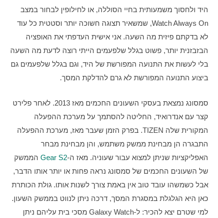
היד ולחסוך משמעותית בחיי הסוללה, או לחילופין לבחור במצב 
Watch Always On, שמשאיר תצוגה חשוכה יותר וסטטית כל עוד 
לא בדקתם פיזית מה השעה. אני אישית העדפתי את האופציה 
הבזבזנית יותר, פשוט בגלל שלפעמים הייתי רוצה לדעת מה השעה 
בלי לעשות את התנועה המפורשת של היד, וגם בגלל שלפעמים גם 
ביצוע התנועה המפורשת לא גרם להדלקת המסך.
סמסונג נמצאת בעסקי השעונים החכמים מאז 2013. לאחר פלירט 
קצר עם אנדרואיד, החליטה להסתמך על מערכת ההפעלה 
המקורית שלה TIZEN. בפרק הזמן שעבר מאז, מערכת ההפעלה 
התבגרה הן מבחינת ממשק משתמש, והן מבחינת מבחר 
האפליקציות שניתן למצוא עבור שעוניה. מאז ה-
Gear S2
 הממשק 
של השעונים החכמים של סמסונג נראה פחות או יותר אותו הדבר, 
אבל כשמשהו עובד טוב אין באמת צורך לשנות אותו. גולת הכותרת 
כאן היא הגלגלת במסגרת המסך, דרכה ניתן לנווט בממשק השעון. 
למי שטרם יצא להכיר: ל-Galaxy Watch מסכי בית עליהם ניתן 