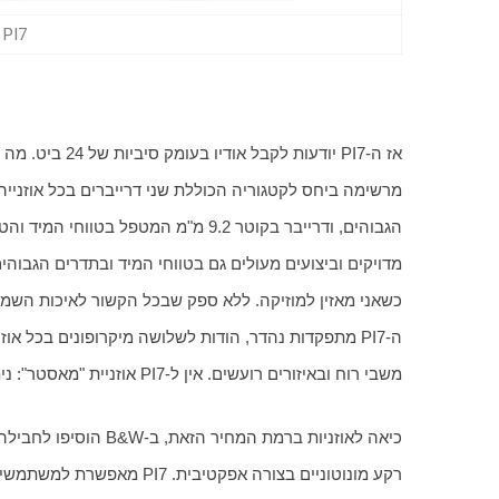
B&W PI7 (צ
משבי רוח ובאיזורים רועשים. אין ל-PI7 אוזניית "מאסטר": ניתן לעשות שימוש בכל אחת מהן בנפרד אם אתם מעוניינים בכך.