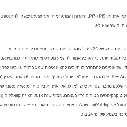
מדובר היה בהשקה כפולה: Bowers & Wilkins הציגה שני דגמי אוזניות: PI5 ו-PI7, היקרות והמתקדמו
הפינוק הראשון הוא בגזרת איכות השמע: PI7 מציעות עומק סיביות שמע של 24 ביט. "עומק סיביות שמע" מתייחס לכמות המידע 
בשמע של עד 24 ביט.