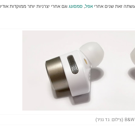
אפל
, 
סמסונג
ילום: גד גניר)