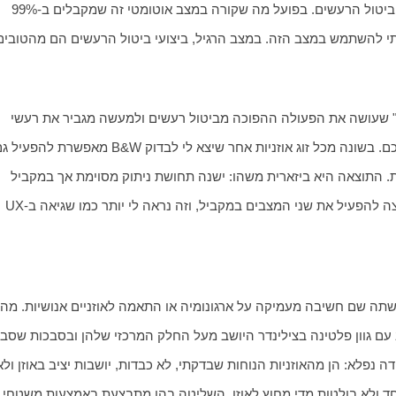
לנתח את רמת הרעש הסביבתי ולשנות בהתאם את עוצמת ביטול הרעשים. בפועל מה שקורה במצב אוטומטי זה שמקבלים ב-99% 
כמו ברוב אוזניות ה-TWS בשוק, גם ל-PI7 יש מצב "שקיפות" שעושה את הפעולה ההפוכה מביטול רעשים ולמעשה מגביר את רעשי 
את ביטול הרעשים האקטיבי וגם את מצב השקיפות בו זמנית. התוצאה היא ביזארית משהו: ישנה תחושת ניתוק מסוימת אך במקביל 
רעשים מסוימים מוגברים. לא ברור באיזה תרחיש מישהו ירצה להפעיל את שני המצבים במקביל, וזה נראה לי יותר כמו שגיאה ב-UX 
מכאיבות או מציקות גם בשימוש ממושך. הן לא גדולות במיוחד ולא בולטות מדי מחוץ לאוזן. השלי