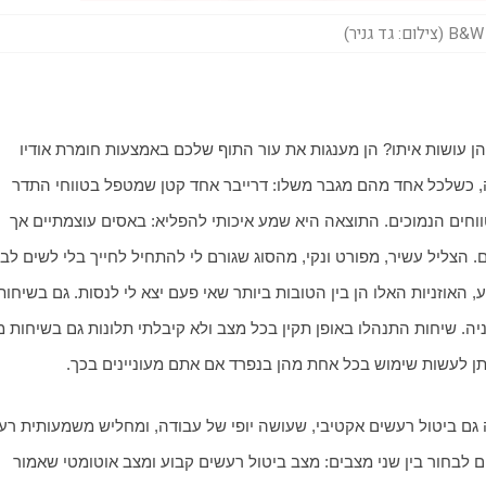
ילום: גד גניר)
אז ה-PI7 יודעות לקבל אודיו בעומק סיביות של 24 ביט. מה הן עושות איתו? הן מענגות את עור התוף שלכם באמצעות חומרת אודיו 
מרשימה ביחס לקטגוריה הכוללת שני דרייברים בכל אוזנייה, כשלכל אחד מהם מגבר משלו: דרייבר אחד קטן שמטפל בטווחי התדר 
הגבוהים, ודרייבר בקוטר 9.2 מ"מ המטפל בטווחי המיד והטווחים הנמוכים. התוצאה היא שמע איכותי להפליא: באסים עוצמתיים אך 
רקע מונוטוניים בצורה אפקטיבית. PI7 מאפשרת למשתמשים לבחור בין שני מצבים: מצב ביטול רעשים קבוע ומצב אוטומטי שאמור 