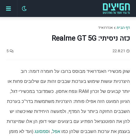
דף הבית
אנדרואיד
כזה ניסיתי: Realme GT 5G
5
22.8.21
שוק מכשירי האנדרואיד מבוסס ברובו על חומרה דומה: רוב 
היצרניות עושות שימוש בערכות שבבים זהות עם שילובים פחות או 
יותר קבועים של זכרון RAM ונפח אחסון. כשמדובר במכשירי דגל, 
הגיוון המועט הזה אפילו פוחת: היצרניות משתמשות בדר"כ בערכת 
השבבים החזקה ביותר על המדף, ולמעשה היחידות שאיכשהו יש 
להן את הפוטנציאל הפתיע עם ביצועים יוצאי דופן הן אלו שמייצרות 
בעצמן את ערכות השבבים שלהן כמו 
אפל
, ו
סמסונג
 (ועד לא מזמן 