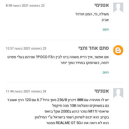
אנונימי
22 באוגוסט 2021 בשעה 8:58
מעולה, גד, המון תודה!
אביב
השב
סתם אחד וחצי
23 באוגוסט 2021 בשעה 12:57
אם אפשר, איך היית משווה בינו לבין הPOCO F3? שניהם בעלי מפרט
דומה, כשהפוקו במחיר נמוך יותר
השב
אנונימי
24 באוגוסט 2021 בשעה 11:44
יש לו מתחרה עם 888 זיכרון 256/8 מסך גדול 6.7 עם 120 הרץ שעובד
גם במשחקים ומצלמה 108 מגה פיקסל
שיאומי MI11I נמכר כרגע ב2000 שקל בזאפ
בקרוב הוא יכנס לשיווק רשמי בישראל ע"י המילטון
הוא לא רואה את הREALME GT 5G ממטר