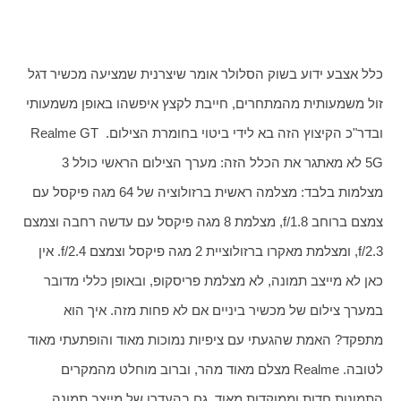
כלל אצבע ידוע בשוק הסלולר אומר שיצרנית שמציעה מכשיר דגל 
זול משמעותית מהמתחרים, חייבת לקצץ איפשהו באופן משמעותי 
ובדר"כ הקיצוץ הזה בא לידי ביטוי בחומרת הצילום. Realme GT 
5G לא מאתגר את הכלל הזה: מערך הצילום הראשי כולל 3 
מצלמות בלבד: מצלמה ראשית ברזולוציה של 64 מגה פיקסל עם 
צמצם ברוחב f/1.8, מצלמת 8 מגה פיקסל עם עדשה רחבה וצמצם 
f/2.3, ומצלמת מאקרו ברזולוציית 2 מגה פיקסל וצמצם f/2.4. אין 
כאן לא מייצב תמונה, לא מצלמת פריסקופ, ובאופן כללי מדובר 
במערך צילום של מכשיר ביניים אם לא פחות מזה. איך הוא 
מתפקד? האמת שהגעתי עם ציפיות נמוכות מאוד והופתעתי מאוד 
לטובה. Realme מצלם מאוד מהר, וברוב מוחלט מהמקרים 
התמונות חדות וממוקדות מאוד, גם בהעדרו של מייצב תמונה. 