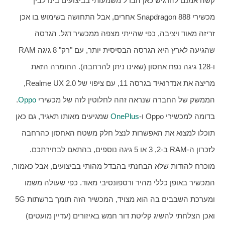
קשה אמנם להרגיש כאן הבדל משמעותי בביצועים בינו לבין 
מכשירי Snapdragon 888 אחרים, אבל התחושה בשימוש בו אכן 
זריזה מאוד ויציבה, כפי שהייתי מצפה ממכשיר דגל. הגרסה 
שהגיעה לארץ היא הגרסה הבסיסית יותר, עם "רק" 8 גיגה RAM 
ו-128 גיגה נפח אחסון (שאינו ניתן להרחבה). החומרה הזאת 
מריצה את אנדרואיד בגרסה 11, עם ציפוי של Realme UX 2.0, 
הממשק של החברה שנראה זהה לחלוטין לזה של מכשירי 
Oppo
. 
בדומה למכשירי Oppo ו-
OnePlus
 שמגיעים מאותו תאגיד, גם כאן 
תוכלו למצוא את האפשרות לנצל חלק משטח האחסון כהרחבה 
לזכרון ה-RAM ב-2, 3 או 5 גיגה נוספים, בהתאם לבחירתכם. 
מוכרח להודות שלא הבחנתי בהבדל מהותי בביצועים, אבל כאמור, 
המכשיר באופן כללי מהיר ורספונסיבי מאוד. כפי שעולה משמו 
ומערכת השבבים בה הוא מצויד, המכשיר הזה תומך ברשתות 5G 
ואכן הצלחתי להשיג קליטת דור חמש באיזורים (עדיין מועטים) 