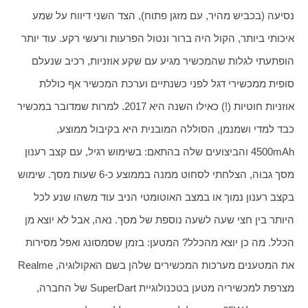
נסיעה (בכביש מהיר, עם מזגן פתוח), הצד השני דיווח על שמע 
איכותי ביותר, הקול היה ברור ונטול הפרעות ורעשי רקע. עוד יותר 
הופתעתי לגלות שהמכשיר מגיע עם שקע אוזניות, רכיב שנעלם 
סופית ממכשירי דגל לפני כשנתיים וערכת המכשיר אף כוללת 
אוזניות חוטיות (!) כאילו השנה היא 2017. למרות שמדובר במכשיר 
כבד למדי ושמנמן, הסוללה המובנית היא בקיבול ממוצע, 
4500mAh והביצועים שלה בהתאם: בשימוש רגיל, עם קצב רענון 
מסך גבוה, הצלחתי לסחוט ממנה בממוצע כ-6 שעות מסך. שימוש 
בקצב רענון נמוך או במצב האוטומטי הניב עוד משהו שנע לכל 
היותר בין חצי שעה לשעה נוספת של מסך. נאה, אבל לא יוצא מן 
הכלל. מה כן יוצא מהכלל? המטען: בזמן שסמסונג ואפל מסירות 
את המטענים מערכות המכשירים שלהן בשם האקולוגיה, Realme 
מצרפת למכשיריה מטען בטכנולוגיית SuperDart של החברה, 