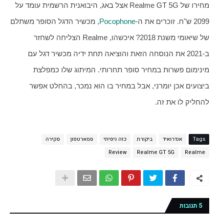
מחירו של Realme GT 5G אצל באג, היבואנית הרשמית עומד על 
2099 ש"ח. זוכרים את ה-
Pocophone
, מכשיר הדגל הסופר משתלם 
של שיאומי משנת 2018? איכשהו, Realme הצליחה לשחזר 
ב-2021 את הנוסחה הזאת והוציאה תחת ידיה מכשיר דגל עם 
מינימום פשרות במחיר סופר תחרותי. המיתוג שלו כמפלצת 
ביצועים אכן יומרני, אבל במחיר בו הוא נמכר, בהחלט אפשר 
להחליק לו את זה.
Tags
אנדרואיד
ביקורת
כזה ניסיתי
סמארטפון
סקירה
Review
Realme GT 5G
Realme
5 תגובות