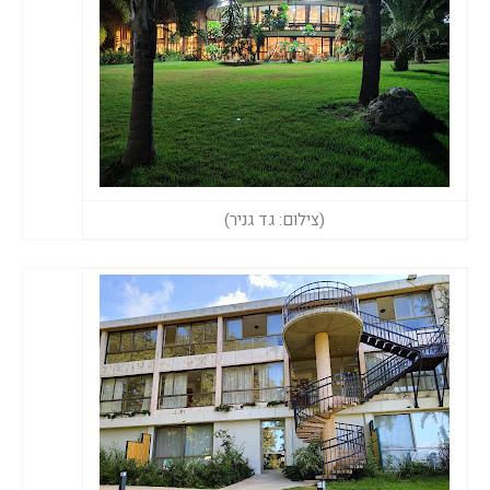
(צילום: גד גניר)