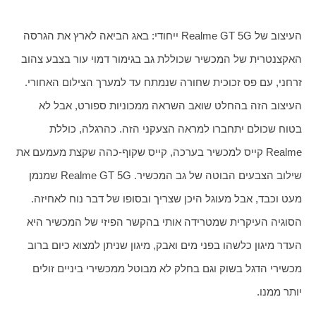
העיצוב של Realme GT 5G ייחודי: באג הביאה לארץ את הגרסה 
האקצנטרית של המכשיר שכוללת גב בגימור דמוי עור בצבע צהוב 
זרחני, עם פס זכוכית שחורה שנמתח עד למערך הצילום האחורי. 
העיצוב הזה בהחלט שואב השראה ממכוניות ספורט, אבל לא 
בטוח שכולם יתחברו למראה הצעקני הזה. כהרגלה, כוללת 
Realme קייס למכשיר בערכה, קייס שקוף-כהה שקצת מעמעם את 
שילוב הצבעים הבוטה של גב המכשיר. Realme GT 5G שמנמן 
מעט וכבד, אבל מעוגל היכן שצריך ובסופו של דבר נוח לאחיזה. 
הסוגיה העיקרית שמטרידה אותי בהקשר הפיזי של המכשיר היא 
העדר מיגון כלשהו בפני מים ואבק, מיגון שניתן למצוא כיום ברוב 
מכשירי הדגל בשוק וגם בחלק לא מבוטל ממכשירי ביניים זולים 
יותר ממנו. 