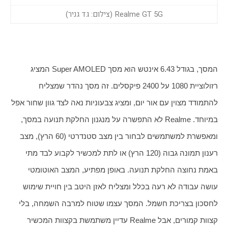
Realme GT 5G (צילום: גד גניר)
המסך, בגודל 6.43 אינטש הוא מסך Super AMOLED המציג 
רזולוציית 1080 על 2400 פיקסלים. זה מסך נהדר שמצליח 
להתמודד מצוין עם אור יום, ומציג צבעוניות נאה לצד גוון שחור אפל 
במיוחד. Realme לא התפשרה על מנגנון החלקת תנועה במסך, 
ומאפשרת למשתמשים לבחור בין מצב סטנדרטי (60 הרץ), מצב 
רענון תמונה גבוה (120 הרץ) או לתת למכשיר לקבוע לבד מתי 
באמת נחוצה החלקת תנועה. באופן מפתיע, המצב האוטומטי 
עושה עבודה לא רעה בכלל ומצליח לאזן היטב בין חויית שימוש 
לחסכון בצריכת חשמל. המסך עצמו שטוח למרבה השמחה, בלי 
קצוות קמורים, אבל Realme עדיין משתמשת בקצוות המכשיר 