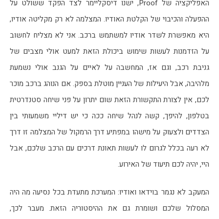
האפליקציה של Proof, ישנו דיסקליימר לצד הפקד ששולט על 
ההפעלה והכיבוי של הקלטת האודיו. המצלמה לא רק מקליטה אודיו, 
היא מאפשרת לשדר אודיו למשתמש ברכב. אני לא מצליח לחשוב 
על הזדמנות לעשות שימוש ביכולת הזאת למעט אולי מצבים של 
גניבת רכב, וגם אז, המחשבה על לאיים על הגנב אולי נשמעת 
מלהיבה, אבל היעילות של העניין מוטלת בספק. אם הנוהג ברכב מוכר 
לכם, אין לצורת התקשורת הזאת שום יתרון על פני שיחה סטנדרטית 
בטלפון, להיפך, קשה לנהל שיחה ככה כי יש דיליי משמעותי בין 
הצדדים ולצעוק על מישהו במפתיע דרך הרמקול של המצלמה זו דרך 
לא רעה בכלל לגרום לו לעשות תאונת דרכים עם הרכב שלכם, אבל 
היי, יהיה לכם תיעוד של האירוע.
המעקב לא נגמר בוידאו ואודיו: המערכת מתעדת בכל נסיעה מה היה 
המסלול שלכם ושומרת גם את ההיסטוריה הזאת. מעבר לכך, 