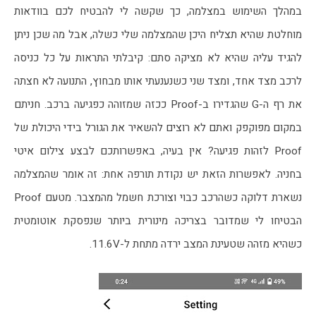
במהלך השימוש במצלמה, כך שקשה לי להבטיח לכם בוודאות 
מוחלטת שהיא תצליח היכן שהמצלמה שלי כשלה, אבל מה שכן ניתן 
להגיד עליה שהיא לא מציקה סתם: קיבלתי התראות על כל כניסה 
לרכב מצד אחד, ומצד שני כשנענעתי אותו מבחוץ, התנועה לא חצתה 
את רף ה-G שהגדירו ב-Proof ככזה שמזוהה כפגיעה ברכב. חניתם 
במקום מפוקפק ואתם לא רוצים להשאיר את הגורל בידי היכולת של 
Proof לזהות פגיעה? אין בעיה, באפשרותכם לבצע צילום איטי 
בחניה. לאפשרות הזאת יש נקודת תורפה אחת: זה אומר שהמצלמה 
נשארת דלוקה כשהרכב כבוי וצורכת חשמל מהמצבר. מטעם Proof 
הבטיחו לי שמדובר בצריכה מינורית ביותר שנפסקת אוטומטית 
כשהיא מזהה שטעינת המצב ירדה מתחת ל-11.6V. 