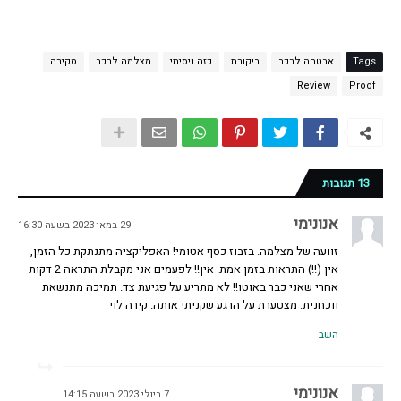
Tags
אבטחה לרכב
ביקורת
כזה ניסיתי
מצלמה לרכב
סקירה
Review
Proof
13 תגובות
אנונימי
29 במאי 2023 בשעה 16:30
זוועה של מצלמה. בזבוז כסף אטומי! האפליקציה מתנתקת כל הזמן,
אין (!!) התראות בזמן אמת. אין!! לפעמים אני מקבלת התראה 2 דקות
אחרי שאני כבר באוטו!! לא מתריע על פגיעת צד. תמיכה מתנשאת
ווכחנית. מצטערת על הרגע שקניתי אותה. קירה לוי
השב
אנונימי
7 ביולי 2023 בשעה 14:15