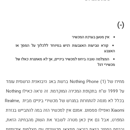
(-)
אין מטען בערכת המכשיר
קורא טביעות האצבעות רגיש במיוחד ללכלוך על המסך או
האצבע
המצלמה טובה ביחס למכשיר ביניים, אך לא מאתגרת כאלו של
מכשירי דגל
מחירו של Nothing Phone (1) ברשת באג היבואנית הרשמית עומד 
על 1999 ש"ח בתקופת המכירה המוקדמת. זה נראה כאילו Nothing 
בכלל לא מנסה להתחרות במגרש של מכשירי ביניים מבית Realme, 
Xiaomi ואפילו סמסונג. אמנם אין למכשיר הזה במה להתבייש בגזרת 
המפרט, אבל גם אין כאן מטרה לשבור את השוק מהבחינה הזאת, 
וברמת המחיר הזאת כנראה תמצאו מכשירים עם מצלמות איכותיות 