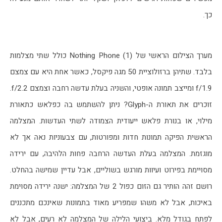
כך. 
מערך הצילום הראשי של Nothing Phone (1) כולל שתי מצלמות 
בלבד. שתיהן ברזולוציית 50 מגה פיקסל, כאשר אחת היא עם צמצם 
f/1.9 ומייצב תמונה אופטי, והשניה בעלת עדשה רחבה וצמצם f/2.2. 
זוכרים את תאורת ה-Glyph? ניתן להשתמש בה כפלאש כתאורת 
מילוי, או בנורת פלאש ייעודית הצמודה לשתי העדשות. המצלמה 
הראשית הפיקה תמונות חדות ומפורטות, עם צבעוניות נאה אך לא 
מוגזמת. המצלמה בעלת העדשה הרחבה פחות הלהיבה, עם ירידה 
מסויימת בפירוט ועיוות מורגש בשוליים, אבל עדיין שמישה בהחלט. 
רושם זהה הותיר גם הזום כפול 2 של המצלמה: ישנה ירידה מסוימת 
באיכות, אבל לא משהו שמפריע מאוד בתמונות שאינכם מתכננים 
לפתח בגודל מלא. ביצועי הלילה של המצלמה לא רעים, אבל לא 