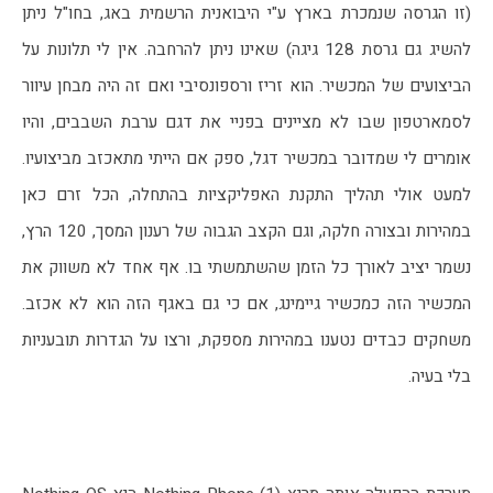
(זו הגרסה שנמכרת בארץ ע"י היבואנית הרשמית באג, בחו"ל ניתן 
להשיג גם גרסת 128 גיגה) שאינו ניתן להרחבה. אין לי תלונות על 
הביצועים של המכשיר. הוא זריז ורספונסיבי ואם זה היה מבחן עיוור 
לסמארטפון שבו לא מציינים בפניי את דגם ערבת השבבים, והיו 
אומרים לי שמדובר במכשיר דגל, ספק אם הייתי מתאכזב מביצועיו. 
למעט אולי תהליך התקנת האפליקציות בהתחלה, הכל זרם כאן 
במהירות ובצורה חלקה, וגם הקצב הגבוה של רענון המסך, 120 הרץ, 
נשמר יציב לאורך כל הזמן שהשתמשתי בו. אף אחד לא משווק את 
המכשיר הזה כמכשיר גיימינג, אם כי גם באגף הזה הוא לא אכזב. 
משחקים כבדים נטענו במהירות מספקת, ורצו על הגדרות תובעניות 
בלי בעיה.