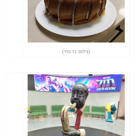
(צילום: גד גניר)