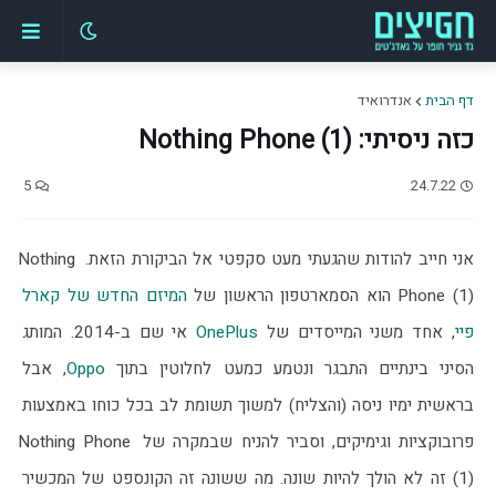
דף הבית
אנדרואיד
כזה ניסיתי: Nothing Phone (1)
5
24.7.22
אני חייב להודות שהגעתי מעט סקפטי אל הביקורת הזאת. Nothing 
Phone (1) הוא הסמארטפון הראשון של 
המיזם החדש של קארל 
פיי
, אחד משני המייסדים של 
OnePlus
 אי שם ב-2014. המותג 
הסיני בינתיים התבגר ונטמע כמעט לחלוטין בתוך 
Oppo
, אבל 
בראשית ימיו ניסה (והצליח) למשוך תשומת לב בכל כוחו באמצעות 
פרובוקציות וגימיקים, וסביר להניח שבמקרה של Nothing Phone 
(1) זה לא הולך להיות שונה. מה ששונה זה הקונספט של המכשיר 