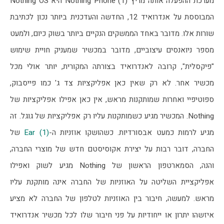
מערכת ההפעלה אותה מריץ Nothing Phone (1) היא Nothing OS 
המבוססת על אנדרואיד 12, החדשה והעדכנית ביותר נכון לכתיבת 
שורות אלו. מדובר באחד הממשקים הנקיים ביותר בשוק כיום, ולמעט 
מספר ניואנסים עיצוביים, מדובר במכשיר שמעניק חויית שימוש 
"פיקסלית", קרובה לאנדרואיד בצורתה המקורית, יותר אולי מכל 
מכשיר אחר. לא רק שאין כאן אפליקציות צד ג' כמו פייסבוק, 
ספוטיפיי ואחרות שמותקנות מראש, אין כאן אפילו אפליקציות של 
Nothing. המכשיר מגיע כשמותקנות עליו רק אפליקציות של גוגל. זה 
מגיע לרמות כמעט אבסורדיות. כשהושקו אוזניות ה-
Ear (1)
 של 
החברה, דובר רבות על יצירת אקוסיסטם חדש של מוצרי החברה, 
והנה, הסמארטפון הראשון של Nothing מגיע לשוק ואפילו 
אפליקציית השליטה על האוזניות של החברה אינה מותקנת עליו 
מראש. למעשה, חיבור בין האוזניות לטלפון של החברה לא מציע 
איזשהו יתרון או ייחודיות על פני חיבור שלו לכל מכשיר אנדרואיד 