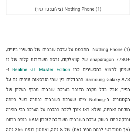
Nothing Phone (1) (צילום: גד גניר)
Nothing Phone (1)  מתבסס על ערכת שבבים של מכשירי ביניים, 
+snapdragon 778G של קוואלקום, גרסה משודרגת קלות של זו 
שניתן למצוא במכשירים כמו 
Realme GT Master Edition
 ו- 
Samsung Galaxy A73. ההבדלים בין שתי הגרסאות זניחים גם על 
הנייר, אבל בכל מקרה מדובר בערכת שבבים מהרף העליון של 
הקטגוריה. ב-Nothing ציינו שערכת השבבים נבחרה בשל היותה 
מוכחת ואמינה, ושלא ראו צורך ללכת בהכרח על הערכה הכי מהירה 
וחזקה כיום בשוק. ערכת השבבים משודכת לזכרון RAM בנפח מרווח 
(אך סטנדרטי לרמת מחיר זאת) של 8 גיגה, ואחסון בנפח 256 גיגה 