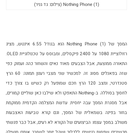
Nothing Phone (1) (צילום: גד גניר)
המסך של Nothing Phone (1) הוא בגודל 6.55 אינטש, מציג 
רזולוציית 1080 על 2400 פיקסלים, ומבוסס על טכנולוגיית OLED. 
התאורה ממוצעת, אבל הצבעים מאוד נאים והשחור כהה ועמוק כפי 
שזה בפאנלים מסוג זה. למכשיר שני מצבי רענון תמונה: 60 הרץ 
סטנדרטי, ומצב 120 הרץ חכם שמופעל רק כשיש בו צורך כדי 
לחסוך בסוללה. ב-Nothing התאפקו ולא שילבו כאן שוליים קמורים, 
אבל מסגרת המסך עבה יחסית. עדשת המצלמה הקדמית ממוקמת 
בחור בפינה בשמאלית של המסך, וגם קורא טביעות האצבעות 
משולב במסך עצמו. הביצועים של הקורא לא רעים, אבל כבר פגשתי 
מכשירים שפחות רגישים ללכלוך ושקל יותר לשחרר אותם מנעילה 