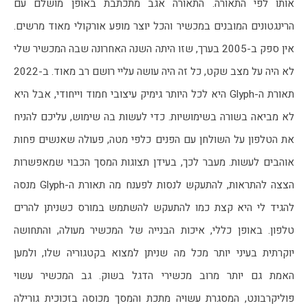
אותו לפי התאורה. התאורה אגב מתכתבת באופן מושלם עם 
הרינגטונים המובנים במכשיר והכל יוצר מופע אורקולי מאוד מרשים. 
אין ספק ב-2005 בערך, שזו היתה השנה האחרונה שבה המכשיר שלי 
לא היה על מצב שקט, כל זה היה עושה עליי רושם רב מאוד. ב-2022 
תאורת ה-Glyph היא לכל היותר גימיק עיצובי חמוד וייחודי, אבל היא 
לא מביאה בשורה בשימושיות. כדי לעשות בה שימוש, עליכם להניח 
את הטלפון על השולחן עם הפנים כלפי מטה, פעולה שאנשים פחות 
אוהבים לעשות. מעבר לכך, בעידן תצוגות המסך הכבוי שמאפשרות 
הצצה להתראות, להתעקש לנסות לפענח מה תאורת ה-Glyph מנסה 
להגיד לי היא קצת כמו להתעקש להשתמש במורס כשניתן להרים 
טלפון. באופן כללי, איכות הבנייה של המכשיר מעולה, והתחושה 
יוקרתית בעיני יותר מכל מה שניתן למצוא בקטגוריה שלו, ולמען 
האמת גם יותר מרוב מכשירי הדגל בשוק. גב המכשיר עשוי 
פוליקרבונט, המסגרת עשויה מתכת והמסך מכוסה בזכוכית גורילה 