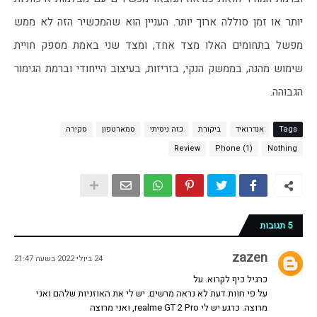
יותר או זמן סוללה ארוך יותר. העניין הוא שהמכשיר הזה לא ממש 
מפשל בתחומים האלו מצד אחד, ומצד שני באמת מספק חויית 
שימוש מהנה, בממשק הנקי, בזריזות, בעיצוב הייחודי וברמת הגימור 
הגבוהה. 
Tags
אנדרואיד
ביקורת
כזה ניסיתי
סמארטפון
סקירה
Review
Phone (1)
Nothing
5 תגובות
zazen
24 ביולי 2022 בשעה 21:47
כרגיל כיף לקרוא. על
על פי חוות דעת לא נראה מרשים. יש לי את האוזניות שלהם ואני
מרוצה. כרגע יש לי realme GT 2 Pro, ואני מרוצה