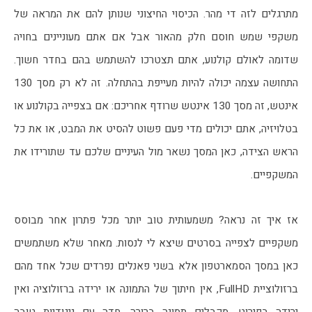
מתרגלים לזה די מהר. הכיסוי החיצוני שנותן להם את המראה של 
משקפי שמש חוסם חלק מהאור אבל אם אתם מעוניינים בחויה 
שדומה לאולם קולנוע, אתם תצטרכו להשתמש בהם בחדר חשוך. 
התחושה עצמה יכולה להיות מעייפת בהתחלה. זה לא רק מסך 130 
אינטש, זה מסך 130 אינטש שרודף אחריכם: אם בצפייה בקולנוע או 
בטלויזיה, אתם יכולים מדי פעם פשוט להסיט את המבט, או את כל 
הראש הצידה, כאן המסך נשאר מול העיניים שלכם עד שתורידו את 
המשקפיים. 
אז איך זה נראה? משמעותית טוב יותר מכל פתרון אחר מבוסס 
משקפיים לצפייה בסרטים שיצא לי לנסות. מאחר שלא משתמשים 
כאן במסך הסמארטפון אלא בשני פאנלים נפרדים שכל אחד מהם 
ברזולוציית FullHD, אין חיתוך של התמונה או ירידה ברזולוציה ואין 