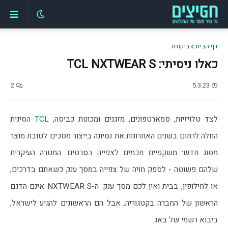
דף הבית
ביקורת
כאלו ניסיתי: TCL NXTWEAR S
2
5.3.23
לצד טלויזיות, סמארטפונים, מזגנים ומכונות כביסה, 
TCL
 הסינית 
החלה לרתום בשנים האחרונות את נסיונה בייצור מסכים לטובת מוצר 
מסוג חדש: משקפיים חכמים לצפייה בסרטים. המטרה העיקרית 
שלהם פשוטה - לספק חויה של צפייה במסך ענק כשאתם בדרכים, 
או לחילופין, בבית ואין לכם מסך ענק. ה-NXTWEAR S אינם הדגם 
הראשון של החברה בקטגוריה, אבל הם הראשונים להגיע לישראל, 
ביבוא רשמי של באג. 