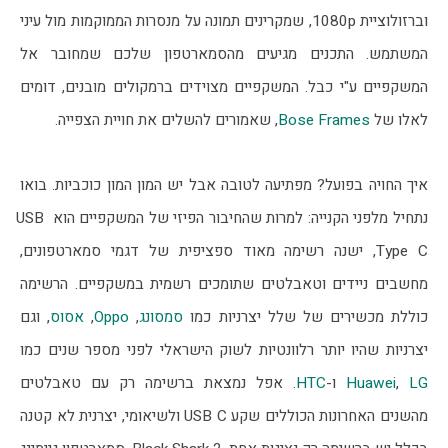
וברזולוציית 1080p, שמקרינים תמונה על מנסרות הממוקמות מול עיני 
המשתמש. התכנים מגיעים מהסמארטפון שלכם שמחובר אל 
המשקפיים ע"י כבל. המשקפיים מצוידים ברמקולים מובנים, דומים 
לאלו של 
Bose Frames
, שאמורים להשלים את חויית הצפייה.
איך החויה בפועל? מפתיעה לטובה אבל יש המון המון כוכביות. בואו 
נתחיל מלפני הקנייה: למרות שהחיבור הפיזי של המשקפיים הוא USB 
Type C, ישנה רשימה מאוד ספציפית של דגמי סמארטפונים, 
מחשבים ניידים וטאבלטים שתומכים רשמית במשקפיים. הרשימה 
כוללת מכשירים של שלל יצרניות כמו 
סמסונג
, 
Oppo
, 
אסוס
, וגם 
יצרניות שהיו יותר רלוונטיות לשוק הישראלי לפני מספר שנים כמו 
LG
, 
Huawei
 ו-
HTC
. אפל נמצאת ברשימה רק עם טאבלטים 
מהשנים האחרונות הכוללים שקע USB C ולשיאומי, יצרנית לא קטנה 