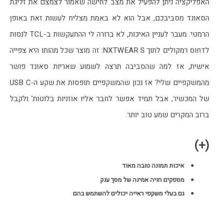
האפליקציה ניתן להפעיל את מצב לחישה שאמור לצמצם את זליגת 
הסאונד מסביבכם, אבל הוא לא באמת מצליח לעשות זאת באופן 
הרמטי. מעבר לעניין האיכות, לא ברורה לי ההתעקשות ב-TCL לנסות 
לדחוס רמקולים לתוך NXTWEAR S: זה מוצר שכל מהותו היא צפייה 
אישית, אז למה שהסביבה תרצה לשמוע שאריות סאונד פושר 
מהמשקפיים שלי? אז נכון שהמשקפיים תופסות את שקע ה-USB C 
של המכשיר, אבל תמיד אפשר לחבר אליו אוזניות בלוטות' ולקבל 
ברוב המקרים שמע טוב יותר.
(+)
איכות תמונה טובה מאוד
מספקים חויה אמינה של מסך ענק
גם בעלי משקפי ראייה יכולים להשתמש בהם