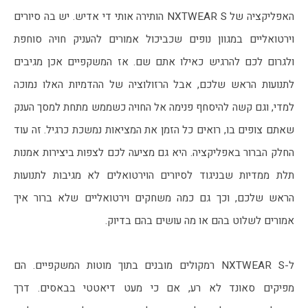
האפליקציה של NXTWEAR S הותירה אותי די אדיש. יש בה סיורים 
וירטואליים במגוון נופים שכביכול אמורים להעניק חויה סוחפת 
ולגרום לכם להרגיש כאילו אתם שם. אז המשקפיים אכן מגיבים 
לתנועות הראש שלכם, אבל הרזולוציה של ההדמיות האלו נמוכה 
למדי, וגם קשה להיסחף פנימה אל החויה כשממש מתחת למסך הענק 
שאתם צופים בו, רואים כל הזמן את המציאות נמשכת כרגיל. זה עוד 
החלק הברור באפליקציה. היא גם מציעה לכם לצפות ביצירות אמנות 
תלת ממדיות שבניגוד לסיורים הוירטואלים לא מגיבות לתנועות 
הראש שלכם, וכך גם כמה משחקים וירטואליים שלא ברור איך 
אמורים לשלוט בהם או מה עושים בהם בדיוק. 
ל-NXTWEAR S רמקולים מובנים בתוך מוטות המשקפיים. הם 
מפיקים סאונד לא רע, אם כי מעט דיאטטי בבאסים. דרך 