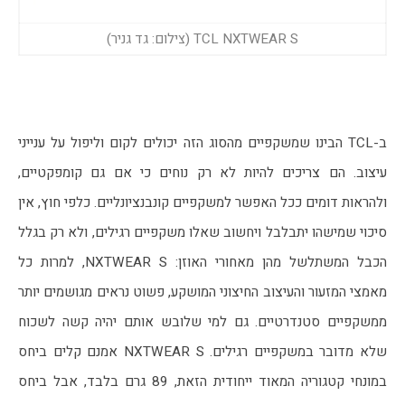
TCL NXTWEAR S (צילום: גד גניר)
ב-TCL הבינו שמשקפיים מהסוג הזה יכולים לקום וליפול על ענייני 
עיצוב. הם צריכים להיות לא רק נוחים כי אם גם קומפקטיים, 
ולהראות דומים ככל האפשר למשקפיים קונבנציונליים. כלפי חוץ, אין 
סיכוי שמישהו יתבלבל ויחשוב שאלו משקפיים רגילים, ולא רק בגלל 
הכבל המשתלשל מהן מאחורי האוזן: NXTWEAR S, למרות כל 
מאמצי המזעור והעיצוב החיצוני המושקע, פשוט נראים מגושמים יותר 
ממשקפיים סטנדרטיים. גם למי שלובש אותם יהיה קשה לשכוח 
שלא מדובר במשקפיים רגילים. NXTWEAR S אמנם קלים ביחס 
במונחי קטגוריה המאוד ייחודית הזאת, 89 גרם בלבד, אבל ביחס 