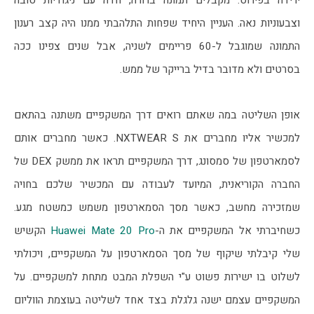
ירידה בפירוט. מקבלים תמונה ברורה, חדה עם ניגודיות טובה 
וצבעוניות נאה. העניין היחיד שפחות התלהבתי ממנו היה קצב רענון 
התמונה שמוגבל ל-60 פריימים לשניה, אבל שנים צפינו ככה 
בסרטים ולא מדובר בדיל ברייקר של ממש. 
אופן השליטה במה שאתם רואים דרך המשקפיים משתנה בהתאם 
למכשיר אליו מחברים את NXTWEAR S. כאשר מחברים אותם 
לסמארטפון של סמסונג, דרך המשקפיים תראו את ממשק DEX של 
החברה הקוריאנית, המיועד לעבודה עם המכשיר שלכם בחויה 
שמזכירה מחשב, כאשר מסך הסמארטפון משמש כמשטח מגע. 
כשחיברתי אל המשקפיים את ה-
Huawei Mate 20 Pro
 הקשיש 
שלי קיבלתי שיקוף של מסך הסמארטפון על המשקפיים, ויכולתי 
לשלוט בו ישירות פשוט ע"י השפלת המבט מתחת למשקפיים. על 
המשקפיים עצמם ישנה גלגלת בצד אחד לשליטה בעוצמת הווליום 