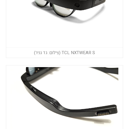
TCL NXTWEAR S (צילום: גד גניר)