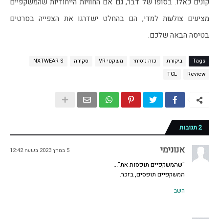
קונים כאלו. בסופו של דבר, גם אם החוויות הייחודיות שהמשקפיים 
מציעים צולעות למדי, הם בהחלט ישדרגו את הצפייה בסרטים 
בטיסה הבאה שלכם.
Tags
ביקורת
כזה ניסיתי
משקפי VR
סקירה
NXTWEAR S
TCL
Review
2 תגובות
אנונימי
5 במרץ 2023 בשעה 12:42
"שהמשקפיים תופסות את"...
המשקפיים תופסים, בזכר.
השב