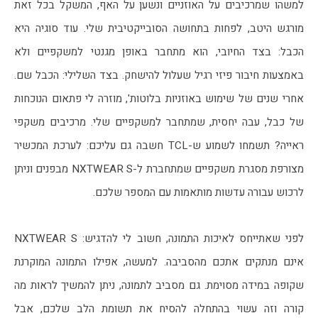
למשהו שמרכיבים על האוזניים ונשען על האף, המשקל בכל זאת 
מורגש היטב, לפחות בתחושה הסובייקטיבית שלי. עוד סוגיה היא 
הכבל: בצד החיובי, הוא מתחבר באופן מגנטי למשקפיים ולא 
באמצעות חיבור פיזי רגיל שעלול להישחק. בצד השלילי: הכבל שם. 
אחרי שנים של שימוש באוזניות בלוטות', מוזרה לי פתאום הנוכחות 
של כבל, עבה יחסית, שמתחבר למשקפיים שלי. מרכיבים משקפי 
ראייה? תשמחו לשמוע ש-TCL חשבה גם עליכם: לערכת המכשיר 
מצורפת מסגרת משקפיים שמתחברת ל-NXTWEAR S מבפנים וניתן 
לרכוש עבורה עדשות מותאמות עם המספר שלכם.
לפני שאתייחס לאיכות התמונה, חשוב לי להדגיש: NXTWEAR S 
אינם מנתקים אתכם מהסביבה. למעשה, אפילו התמונה המוקרנת 
שקופה במידה מסוימת. גם מסביב לתמונה, ניתן להמשיך לראות מה 
קורה וזה עשוי בהתחלה להסיח את תשומת הלב שלכם, אבל 