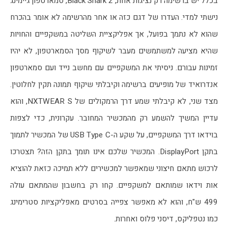
בכלל יש ברשימה רק נציגות אחת, Black Shark 2, סמארטפון גיימינג 
נישתי למדי. העדרו של דגם כזה או אחר מהרשימה לא אומר בהכרח 
שהוא לא נתמך בפועל, אך אפליקציית השליטה במשקפיים והחויות 
שהיא מציעה למשתמשים מעבר לשיקוף מסך הסמארטפון, לא יהיו 
זמינות עבורם. ניסיתי את המשקפיים עם מחשב נייד ועם סמארטפון 
אנדרואיד של מופיעים ברשימה וקיבלתי שיקוף תמונה תקין לחלוטין. 
מצד שני, לא קיבלתי שמע דרך הרמקולים של NXTWEAR S, והוא 
עדיין המשיך להשמע רק מהמכשיר המחובר. עקרונית, כדי לצפות 
בוידאו דרך המשקפיים, על שקע ה-USB Type C של המכשיר לתמוך 
בתקן DisplayPort. המכשיר שלכם אינו תומך בתקן הזה? תצטרכו 
לרכוש מתאם חיצוני שמאפשר למכשירים ללא תמיכה כזאת להוציא 
אות וידאו שמותאם למשקפיים. קחו רק בחשבון שהמתאם עולה 
499 ש"ח, והוא לא מאפשר צפייה בסרטים מאפליקציות סטרימינג 
כמו נטפליקס, דיסני פלוס ואחרות.