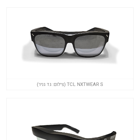
TCL NXTWEAR S (צילום: גד גניר)