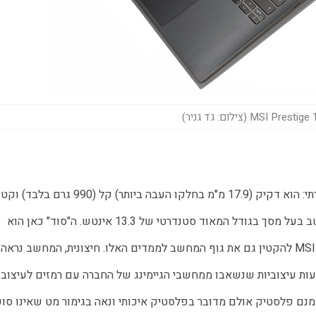
MSI  (צילום: גד גניר)
(299 על 210 מ"מ) באופן שקשה להאמין שמדובר במחשב בעל מסך בגודל המאוד סטנדרטי של 13.3 אינטש. ה"סוד" כאן הוא 
צמצום למינימום של עובי מסגר
מעולה: העיצוב מאופק באופן כל