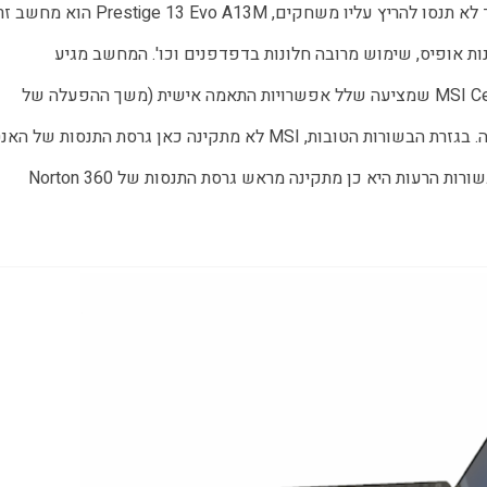
לביצועים - המחשב בהחלט עושה עבודה מצויינת: כל עוד לא תנסו להריץ עליו משחקים, Prestige 13 Evo A13M
ות אופיס, שימוש מרובה חלונות בדפדפנים וכו'. המחשב מגיע
כשמותקנת עליו מראש תוכנת השליטה של היצרנית, MSI Center שמציעה שלל אפשרויות התאמה אישית (משך ההפעלה של
תאורת המקשים, קיצורי דרך המקלדת ועוד) ועדכוני תוכנה. בגזרת הבשורות הטובות, MSI לא מתקינה כאן גרסת התנסות של 
וירוס של מקאפי על שלל התראותיה המלחיצות. בגזרת הבשורות הרעות היא כן מתקינה מראש גרסת התנסות של Norton 360