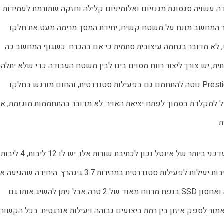
המחשב. ציר המסך נפתח עד לזוית של 180 מעלות. כאשר המחשב מונח על משטח קשיח, יחידת המסך מרימה מעט את חלקו 
האחורי של גוף המחשב. כמו ב-Zenbook 13 S של אסוס, לא מדובר בגחמה עיצובית סתמית כי אם בהכרח: כשגוף המחשב כה 
באופן שיגרום לו לנזק. למרות המרווח, Prestige 13 Evo A13M נוטה להתחמם גם בפעילות סטנדרטית, והחום מורגש בחלקו 
. 
המחשב מגיע עם מעבד Core i7-1360P מהדור ה-13, העדכני ביותר של אינטל נכון לכתיבת שורות אלו. יש לו 12 ליבות, 4 ליבות
ביצועים במהירות שעון מקסימלית של 5 גיגהרץ ועוד 8 ליבות יעילות לפעילות סטנדרטית במהירות 3.7 גיגהרץ. היחידה ש
לבדיקה כוללת זכרון RAM DDR5 בנפח נדיב של 32 גיגה ואחסון SSD בנפח מרווח מאוד של 2 טרה אבל ניתן להשיג אותו גם
רסה עם 16 גיגה ו-1 טרה בהתאמה. המעבד, מסדרה P אמור לספק איזון בין רמת ביצועים גבוהה ויעילות אנרגטית. בכל הקשור