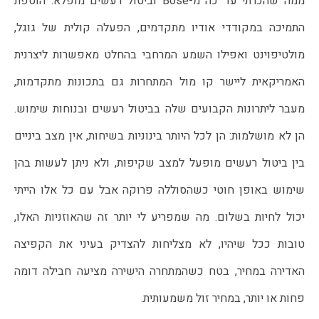
ממה שהכרתי עד כה מ-Bose וביטול רעשים מופלא. הוספת
התמיכה במקודדי אודיו מתקדמים, הפעלה קולית של גוגל,
מולטיפוינט ואפילו השמע המרחבי בהחלט מאפשרות ליצרנית
האמריקאית ליישר קו מול המתחרות גם בתכונות מתקדמות,
מעבר ליתרונות הקבועים שלה בביטול רעשים ובנוחות שימוש.
הן לא מושלמות: הן לכל היותר בינוניות בשיחות, אין מצב ביניים
בין ביטול רעשים מופעל למצב שקיפות, ולא ניתן לעשות בהן
שימוש באופן חוטי כשהסוללה פרוקה אבל עם כל אלו הייתי
יכול לחיות בשלום. מה שמפריע לי יותר זה שהאוזניות האלו,
טובות ככל שיהיו, לא מצליחות להצדיק בעיני את הקפיצה
האדירה במחיר, בטח כשהמתחרה הישירה מציעה חבילה דומה
פחות או יותר, במחיר זול משמעותית.