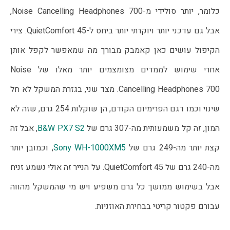
כלומר, יותר סולידי מ-Noise Cancelling Headphones 700,
אבל גם עדכני יותר ויוקרתי יותר ביחס ל-QuietComfort 45. צירי
הקיפול עושים כאן קאמבק מבורך מה שמאפשר לקפל אותן
אחרי שימוש לממדים מצומצמים יותר מאלו של Noise
Cancelling Headphones 700. מצד שני, בגזרת המשקל לא חל
שינוי וכמו דגם הפרימיום הקודם, הן שוקלות 254 גרם, שזה לא
המון, זה קל משמעותית מה-307 גרם של
B&W PX7 S2
, אבל זה
קצת יותר מה-249 גרם של
Sony WH-1000XM5
, וכמובן יותר
מה-240 גרם של QuietComfort 45. על הנייר זה אולי נשמע זניח
אבל בשימוש ממושך כל גרם משפיע ויש מי שהמשקל מהווה
עבורם פקטור קריטי בבחירת האוזניות.