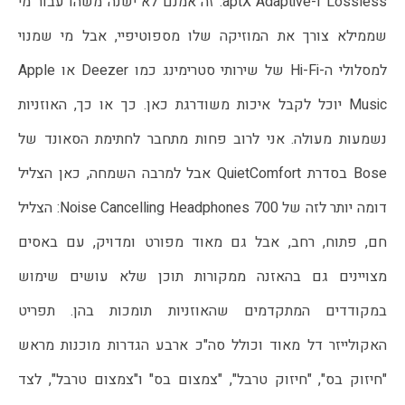
Lossless ו-aptX Adaptive. זה אמנם לא ישנה משהו עבור מי
שממילא צורך את המוזיקה שלו מספוטיפיי, אבל מי שמנוי
למסלולי ה-Hi-Fi של שירותי סטרימינג כמו Deezer או Apple
Music יוכל לקבל איכות משודרגת כאן. כך או כך, האוזניות
נשמעות מעולה. אני לרוב פחות מתחבר לחתימת הסאונד של
Bose בסדרת QuietComfort אבל למרבה השמחה, כאן הצליל
דומה יותר לזה של Noise Cancelling Headphones 700: הצליל
חם, פתוח, רחב, אבל גם מאוד מפורט ומדויק, עם באסים
מצויינים גם בהאזנה ממקורות תוכן שלא עושים שימוש
במקודדים המתקדמים שהאוזניות תומכות בהן. תפריט
האקולייזר דל מאוד וכולל סה"כ ארבע הגדרות מוכנות מראש
"חיזוק בס", "חיזוק טרבל", "צמצום בס" ו"צמצום טרבל", לצד