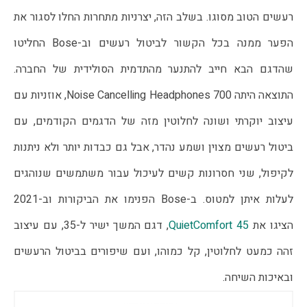
רעשים הטוב מסוגו. בשלב הזה, יצרניות מתחרות החלו לסגור את
הפער ממנה בכל הקשור לביטול רעשים וב-Bose החליטו
שהדגם הבא חייב להתנער מהתדמית הסולידית של החברה.
התוצאה היתה Noise Cancelling Headphones 700, אוזניות עם
עיצוב יוקרתי ושונה לחלוטין מזה של הדגמים הקודמים, עם
ביטול רעשים מצוין ושמע נהדר, אבל גם כבדות יותר ולא ניתנות
לקיפול, שני חסרונות קשים לעיכול עבור משתמשים שנוהגים
לעלות איתן למטוס. ב-Bose הפנימו את הביקורות וב-2021
הציגו את
QuietComfort 45
, דגם המשך ישיר ל-35, עם עיצוב
זהה כמעט לחלוטין, קל כמוהו, ועם שיפורים בביטול הרעשים
ובאיכות השיחה.