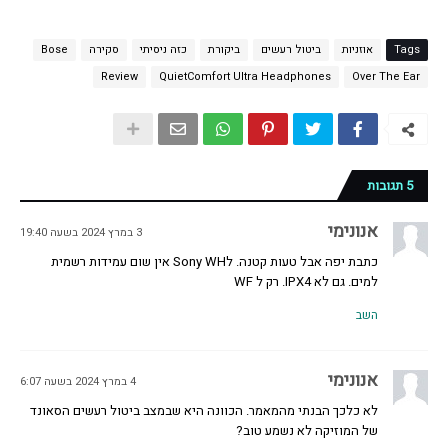
Tags
אוזניות
ביטול רעשים
ביקורת
כזה ניסיתי
סקירה
Bose
Review
QuietComfort Ultra Headphones
Over The Ear
5 תגובות
אנונימי
3 במרץ 2024 בשעה 19:40
כתבת יפה אבל טעות קטנה. לSony WH אין שום עמידות רשמית
למים. גם לא IPX4. רק ל WF
השב
אנונימי
4 במרץ 2024 בשעה 6:07
לא כלכך הבנתי מהמאמר. הכוונה היא שבמצב ביטול רעשים הסאונד
של המוזיקה לא נשמע טוב?