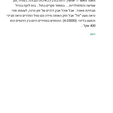
מאמר מאשר לי אמשיך להתלבט בין באיכות הגבוהה ,המחיר,זמן
שמיעה והפופולריות..... במספר סקרים בחול... בוס לוקח בגדול
מבחינת סאונד.. אבל אוכל אבק דרכים של זמן נגינה, לעומתו סוני
נראה מעט "זול" אבל חזק האותה מידה וגם טוול התדרים נראה פביכי
וכמעט בדיוני..(4-20000). ההנפרש במחירים היום בין הדגמים הוא
400 שקל ...
השב