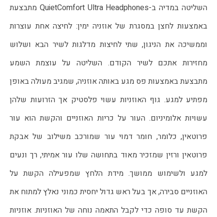
השליטה במדיה ב-QuietComfort Ultra Headphones מתבצעת
באמצעות לחצן במסגרת של אוזניה ימין: לחיצה אחת עוצרות
וממשיכה את הניגון, שתי לחיצות מדלגות לשיר הבא ושלוש
מחזירות אתכם לשיר הקודם. השליטה על עוצמת השמע
מתבצעת באמצעות פס מגע באותה אוזניה, שמגיב מעולה באופן
מפתיע למגע. גוף האוזניות עשוי פלסטיק אך הזרועות שלהן
עשויות אלומיניום. העור על כריות האוזניים והקשת הוא עור
פרוטאין, כלומר, חומר דמוי עור שמורכב משילוב של אבקת
פרוטאין ורזין שמזכיר מאוד בתחושה שלו עור אמיתי, רך ונעים
למגע ולשימוש ממושך. מידת הלחץ שמפעילה הקשת על
האוזניים סבירה, אך בעל ראש גדול יחסית כמוני נאלץ למתוח את
הקשת עד סופה כדי לקבל התאמה נוחה של האוזניות. אוזניות