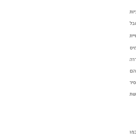
השילוב בין החומרה לתוכנה עובד יפה, רוב הזמן: המכשיר זריז יחסית, חלק ויציב. הסייג היחיד בנושא זה הוא נטייה של אפליקציות 
מסוימות לחדול מלהגיב למגע עד שיוצאים למסך האפליקציות הפתוחות וחוזרים אל אותה אפליקציה. זה קורה לעיתים רחוקות אבל 
ית
יס
רה
הם
סיר
שת
ו 