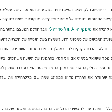
פינוקי ה-AI של סדרה S
,
אבל החלק המעצבן ביותר בחוי
ית: הממשק של סמסונג ידוע לשמצה בשל הנטייה של היצרנית להעמ
שים לא בהכרח זקוקים להן. במהלך השנים סמסונג השתפרה והתדרד
עם מסך ששואל בנימוס אם אני חפץ בהתקנה של תשעה משחקים, ביני
Cand, אני בספק אם שמעתם עליו. החלק הסאדיסטי במסך הספציפי הזה הוא בעובדה שניתן לה
ה שמעלה את התהייה מדוע סמסונג שמה שם מלכתחילה את שלו
כללי דומה מאוד למכשירי הדגל של החברה מהשנה ומשנה שעברה כמ