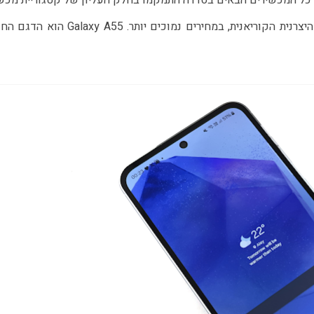
ע כל המכשירים הבאים בסדרה התמקמו בחלק העליון של קטגוריית מכשי
הביניים וסיפקו אלטרנטיבה לא רעה למכשירי הדגל של היצרנית הקוריאנית, במחירים נמוכים יותר.  A55