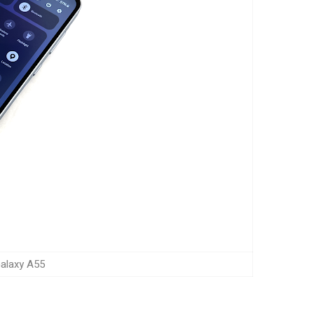
msung Galaxy A55