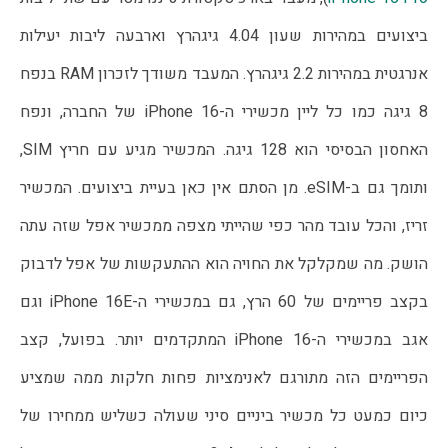
ביצועים במהירות שעון 4.04 גיגהרץ וארבעה ליבות יעילות 
אנרגטית במהירות 2.2 גיגהרץ. המעבד משודך לזכרון RAM בנפח 
8 גיגה כמו כל ליין מכשירי ה-iPhone 16 של החברה, ונפח 
האחסון הבסיסי הוא 128 גיגה. המכשיר מגיע עם חריץ SIM, 
ותומך גם ב-eSIM. מן הסתם אין כאן בעיית ביצועים. המכשיר 
זריז, והכל עובד מהר כפי שהייתי מצפה ממכשיר אפל שזה עתה 
הושק. מה שמקלקל את החויה הוא ההתעקשות של אפל לדבוק 
בקצב פריימים של 60 הרץ, גם במכשירי ה-iPhone 16E וגם 
אגב במכשירי ה-iPhone 16 המתקדמים יותר. בפועל, קצב 
הפריימים הזה מתורגם לאנימציות פחות חלקות ממה שמציע 
כיום כמעט כל מכשיר ביניים סיני שעולה כשליש ממחירו של 