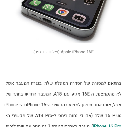
Apple iPhone 16E (צילום: גד גניר)
בהתאם למסורת של הסדרה המוזלת שלה, בגזרת המעבד אפל 
לא מתקמצנת: ה-16E מגיע עם A18, המעבד החדש ביותר של 
אפל, אותו אחד שניתן למצוא במכשירי ה-iPhone 16 וה-iPhone 
16 Plus שלה (אם כי נחות ביחס ל-A18 Pro של מכשירי ה-
iPhone 16 Pro
), מעבד בארכיטקטורת 3 ננו מטר עם שתי ליבות 