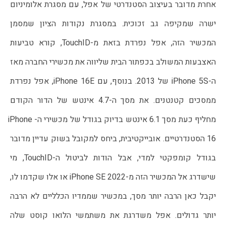
אחרת מדובר בעיצוב הסטנדרטי של אפל, עם מסגרת אלומיניום 
ישרה שמקיפה גב זכוכית. במסגרת נקודות הציון שמסמן 
המכשיר הזה, אפל נפרדת בזאת מ-TouchID, קורא טביעות 
האצבעות המשולב בכפתור הבית שליווה את מכשירי החברה מאז 
ה-iPhone 5S של 2013. בנוסף, עם iPhone 16E, אפל נפרדת 
ממסכים קטנטנים. את מסך ה-4.7 אינטש של הדור הקודם 
מחליף כעת מסך 6.1 אינטש בדיוק בגודל של מכשירי ה-iPhone 
16 הסטנדרטיים. אובייקטיבית, ביחס למקובל בשוק עדיין מדובר 
בגודל קומפקטי למדי, אבל הודות לביטול ה-TouchID, מי 
שישדרג אל המכשיר הזה מ-iPhone SE 2022 או אלו שקדמו לו, 
יקבל כאן הרבה יותר מסך, במכשיר שממדיו הכלליים לא הרבה 
יותר גדולים. אפל משדרגת את משתמשי הלואו קוסט שלה 