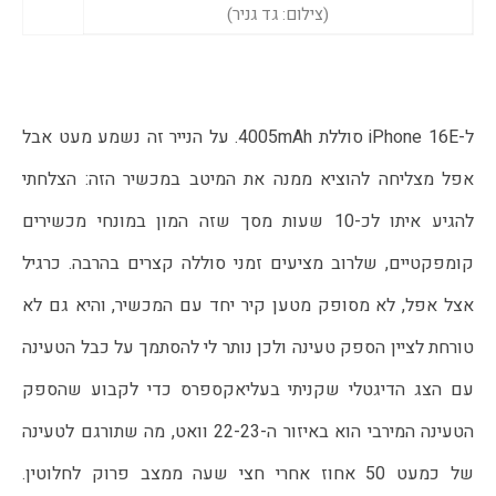
(צילום: גד גניר)
ל-iPhone 16E סוללת 4005mAh. על הנייר זה נשמע מעט אבל 
אפל מצליחה להוציא ממנה את המיטב במכשיר הזה: הצלחתי 
להגיע איתו לכ-10 שעות מסך שזה המון במונחי מכשירים 
קומפקטיים, שלרוב מציעים זמני סוללה קצרים בהרבה. כרגיל 
אצל אפל, לא מסופק מטען קיר יחד עם המכשיר, והיא גם לא 
טורחת לציין הספק טעינה ולכן נותר לי להסתמך על כבל הטעינה 
עם הצג הדיגטלי שקניתי בעליאקספרס כדי לקבוע שהספק 
הטעינה המירבי הוא באיזור ה-22-23 וואט, מה שתורגם לטעינה 
של כמעט 50 אחוז אחרי חצי שעה ממצב פרוק לחלוטין. 