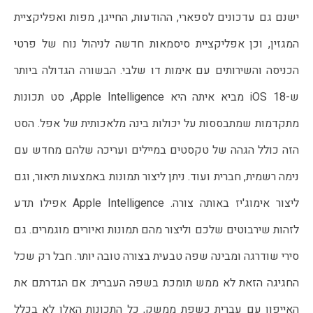
ישנם גם עדכונים לספארי, ההודעות, החייגן, מפות ואפליקציית 
המגזין, וכן אפליקציית סיסמאות חדשה לניהול נוח של פרטי 
הכניסה והשירותים עם אימות דו שלבי. הבשורה הגדולה ביותר 
ש-iOS 18 מביא איתה היא Apple Intelligence, סט תכונות 
מתקדמות שמתבססות על יכולות בינה מלאכותית של אפל. הסט 
הזה כולל הגהה של טקסטים במיילים ועריכה שלהם מחדש עם 
נימה רשמית, חברית ועוד. ניתן ליצור תמונות באמצעות תיאור, וגם 
ליצור אימוג'יז באותה צורה. Apple Intelligence אפילו תדע 
לזהות שירבוטים שלכם וליצור מהם תמונות ואיורים מוגמרים. גם 
סירי שודרגה ומבינה שפה טבעית בצורה טובה יותר. חבל רק שכל 
החגיגה הזאת לא ממש תומכת בשפה העברית: אם הגדרתם את 
האייפון עם עברית כשפת ממשק, כל התכונות האלו לא בכלל 