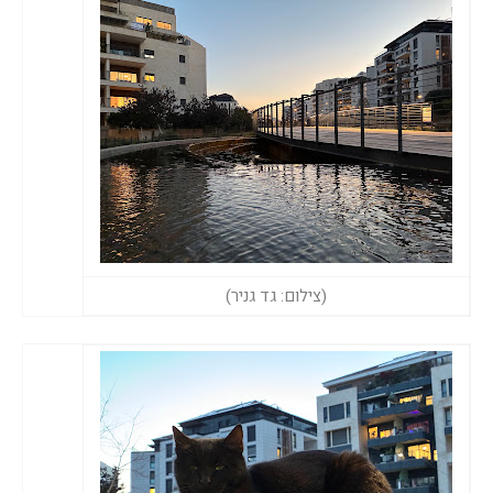
(צילום: גד גניר)