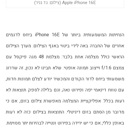
Apple iPhone 16E (צילום: גד גניר)
הנחיתות המשמעותית ביותר של iPhone 16E ביחס לדגמים 
אחרים של החברה באה לידי ביטוי באגף הצילום. מערך הצילום 
הראשי כולל מצלמה אחת בלבד: מצלמת 48 מגה פיקסל עם 
צמצם f/1.6 וייצוב תמונה אופטי. שלא תבינו לא נכון, זה שדרוג 
משמעותי ביחס לדור הקודם והמכשיר יודע לצלם תמונות חדות, 
עם טווח דינאמי יפה ופירוט נאה, וגם בלילה לספק תוצאות לא 
רעות בכלל. אפליקציית המצלמה מאפשרת צילום בזום, אם כי 
מדובר מן הסתם בזום דיגיטלי. התוצאות בצילום כזה לא רעות 
באופן כללי, אם כי יש ירידה בפירוט ונטייה לבהירות יתר מסוימת. 