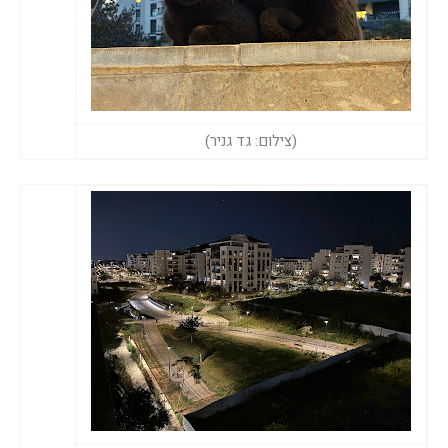
(צילום: גד גניר)