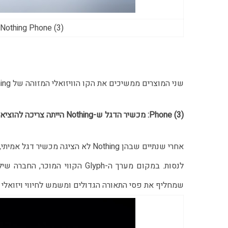
Nothing Phone (3) ו-Headphone (1) (צילום: יח"צ יצרן)
שני המוצרים ממשיכים את הקו הוויזואלי המזוהה של Nothing, אבל מוסיפים עליו שכבה חדשה של עיצוב, תפעול ואופי.
Phone (3): מכשיר הדגל ש-Nothing הייתה צריכה להוציא כבר מזמן
שמחליף את פסי התאורה הגדולים ומשמש לחיווי ויזואלי 