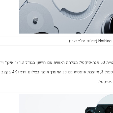
ילום: יח"צ יצרן)
מערך הצילום כולל שלוש מצלמות אחוריות, כולן ברזולוציית 50 מגה-פיקסל: מצלמה ראשית עם ח
אופטי, מצלמה רחבה, ומצלמת פריסקופ עם זום אופטי כפול 3, מיוצבת אופטית גם כן. ה