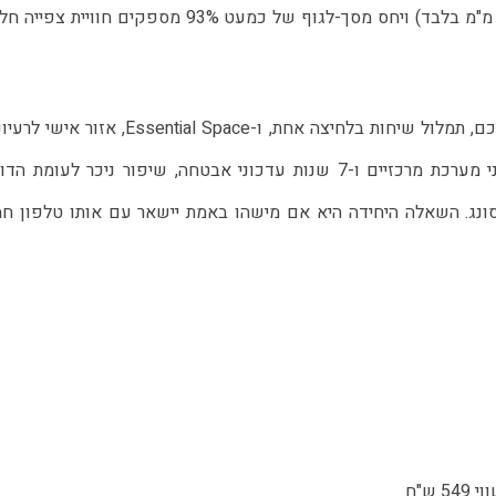
ואלחוטית של 15W. מסגרת סימטרית דקה במיוחד (1.87 מ"מ בלבד) ויחס מסך-לגוף של כמעט 93% מספקים חוויי
מערכת ההפעלה Nothing OS 3.5 כוללת סרגל חיפוש חכם, תמלול שיחות בלחיצה אחת, ו-Essential Space, אז
פתקים ותכנים. לראשונה מציעה החברה 5 שנות עדכוני מערכת מרכזיים ו-7 שנות עדכוני אבטחה, שיפור ניכר לעומת 
נג. השאלה היחידה היא אם מישהו באמת יישאר עם אותו טלפון ח