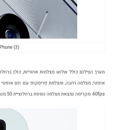
Nothing Phone (3) (צ
60fps. מקדימה נמצאת מצלמה נוספת ברזולוציית 50 מגה-פיקסל.