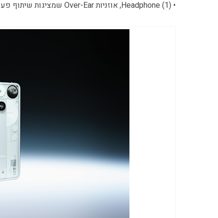
• Headphone (1), אוזניות Over-Ear שמציגות שיתוף פעולה עם מותג אודיו נחשב ועיצוב שקוף ו... אהם... מעניין?