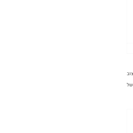
יישן בגודל 1/1.3 אינץ' וייצוב
מערך תומך בצילום וידאו 4K בקצב של