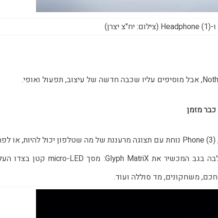
אחרי שנתיים שבהן Nothing לא הציגה מכשיר דגל אמיתי, Phone (3) נוחת עם תצוגה מרעננת של מה שטלפון יכול להיות, או
לנסות. במקום מערך ה-Glyph הקווי המוכר, החברה שילבה בגב המכשיר את Glyph MatriX: מסך cro-LED
חכם, משחקונים, מד סוללה ועוד.