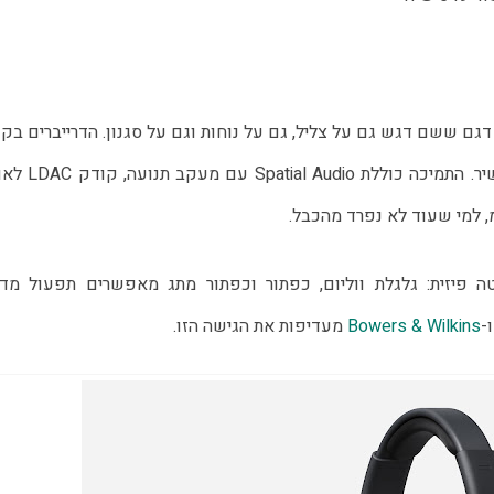
 נכנסת לראשונה לעולם אוזניות ה-Over-Ear עם דגם ששם דגש גם על צליל, גם על נוחות וגם על סגנון. הדרייברים ב
40 מ"מ פותחו יחד עם KEF ומספקים סאונד מאוזן ועשיר. התמיכה כו
גע, Nothing הלכה על שליטה פיזית: גלגלת ווליום, כפתור וכפתור מתג מאפשרים תפעול מד
-
Bowers & Wilkins
מעדיפות את הגישה הזו.