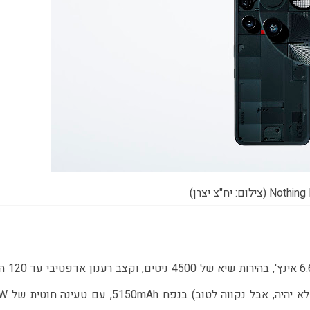
ילום: יח"צ יצרן)
מעבד Snapdragon 8s Gen 4, מסך AMOLED בגו
כל אלה נתמכים על ידי סוללת סיליקון-קרב