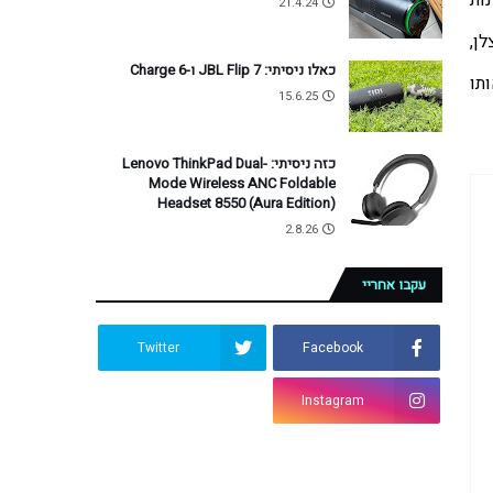
רבה יותר, מעקב מדויק יותר אחר פעיליות ספורט וזמן סוללה ארוך יותר, לצד היכולת לקבל התראות מהטלפון. בשנים האחרונות 
21.4.24
ההבדלים האלו מיטשטשים: אפל וסמסונג השיקו גרסאות מוקשחות של השעונים שלהן, בזמן ש-Garmin הכניסה, רחמנא ליצלן, 
כאלו ניסיתי: JBL Flip 7 ו-Charge 6
. ה-Venu X1 ממשיך את המגמה הזאת מכיוון אחר לחלוטין בקטלוג של גרמין. בדקתי אותו 
15.6.25
כזה ניסיתי: Lenovo ThinkPad Dual-
Mode Wireless ANC Foldable
Headset 8550 (Aura Edition)
2.8.26
עקבו אחריי
Twitter
Facebook
Instagram