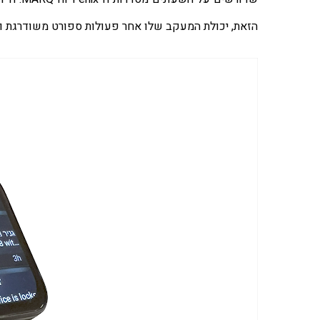
הזאת, יכולת המעקב שלו אחר פעולות ספורט משודרגת ודומה לזו של שעונ