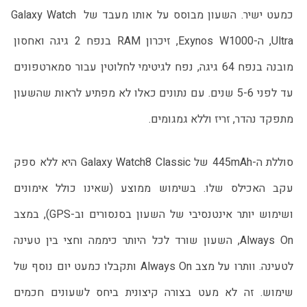
כמעט ישיר. השעון מבוסס על אותו מעבד של Galaxy Watch 
Ultra, ה-Exynos W1000, זיכרון RAM בנפח 2 גיגה ואחסון 
מובנה בנפח 64 גיגה, נפח לגיטימי לחלוטין עבור סמארטפונים 
עד לפני 5-6 שנים. עם נתונים כאלו לא מפתיע לראות שהשעון 
מתפקד נהדר, זריז וללא גמגומים.
סוללת ה-445mAh של Galaxy Watch8 Classic היא ללא ספק 
עקב האכילס שלו. בשימוש ממוצע (שאינו כולל אימונים 
ושימוש יותר אינטנסיבי של השעון בסנסורים וב-GPS), במצב 
Always On, השעון שורד לכל היותר כיממה וחצי בין טעינה 
לטעינה. וותרו על מצב Always On ותקבלו כמעט יום נוסף של 
שימוש. זה לא מעט בצורה קיצונית ביחס לשעונים חכמים 