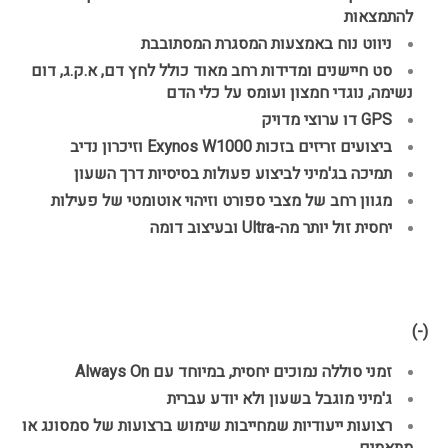
להתמצאות
ניווט נוח באמצעות המסגרת המסתובבת
סט חיישנים ומדידות רחב מאוד כולל לחץ דם, א.ק.ג, דום 
נשימה, נוגדי חמצון ועומס על כלי הדם
GPS דו ערוצי מדויק
ביצועים זריזים בזכות Exynos W1000 וזיכרון נדיב
תמיכה בג'מיני לביצוע פעולות בסיסיות דרך השעון
מגוון רחב של מצבי ספורט וזיהוי אוטומטי של פעילות
יחסית זול יותר מה-Ultra ובעיצוב דומה
(-)
זמני סוללה נמוכים יחסית, במיוחד עם Always On
ג'מיני מוגבל בשעון ולא יודע עברית
רצועות ייעודיות שמחייבות שימוש ברצועות של סמסונג או 