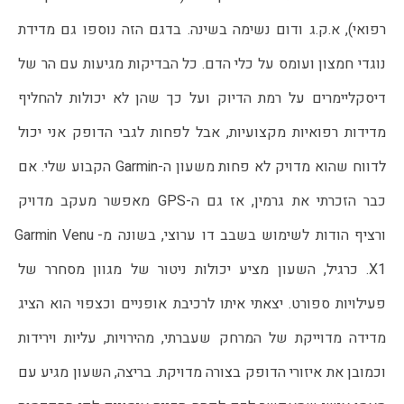
רפואי), א.ק.ג ודום נשימה בשינה. בדגם הזה נוספו גם מדידת 
נוגדי חמצון ועומס על כלי הדם. כל הבדיקות מגיעות עם הר של 
דיסקליימרים על רמת הדיוק ועל כך שהן לא יכולות להחליף 
מדידות רפואיות מקצועיות, אבל לפחות לגבי הדופק אני יכול 
לדווח שהוא מדויק לא פחות משעון ה-Garmin הקבוע שלי. אם 
כבר הזכרתי את גרמין, אז גם ה-GPS מאפשר מעקב מדויק 
ורציף הודות לשימוש בשבב דו ערוצי, בשונה מ-Garmin Venu 
X1. כרגיל, השעון מציע יכולות ניטור של מגוון מסחרר של 
פעילויות ספורט. יצאתי איתו לרכיבת אופניים וכצפוי הוא הציג 
מדידה מדוייקת של המרחק שעברתי, מהירויות, עליות וירידות 
וכמובן את איזורי הדופק בצורה מדויקת. בריצה, השעון מגיע עם 