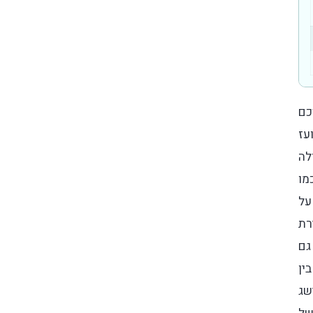
סכם
ועז
לה
מו
ת על
רת
אוזניות של Skullcandy, גם
בין
שג