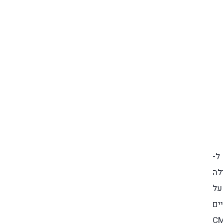
ליל ביחס ל-
לה
על
ים
 במשך כמה שבועות בלי לצבור שריטות או להישבר. למה בלי קייס? כי CMF