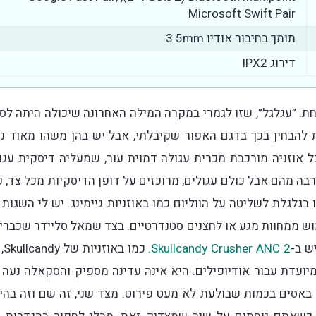
Microsoft Swift Pair
תומך בחיבור אודיו 3.5mm
דירוג IPX2
He ניתן לסכם במילה אחת: ״עגלגל״, שזו לגמרי במקרה המילה האחרונה שיכולה היתה ל
Nothing headphone (). קשה קצת להבחין בכך בדגם האפור שקיבלתי, אבל יש בהן משהו מאוד נ
ל אוזניה מורכבת מכרית עגולה דמוית עור, שמעליה דיסקית עגו
הרבה מהם אבל כולם עגולים, מרוכזים על דופן הדיסקיות מכל צד, כ
עינה וכבל האוזניות. בצד ימין CMF פינקו בגלגלת לשליטה על הווליום כמו באוזניות גיימינג. יש לי השגו
וש ממחוות מגע או לחצנים סטנדרטיים. בצד שמאל סליידר שכברי
ש ב-
Skullcandy Crusher ANC 2
. כמו ב
ת בבאסים לא מיועדת עבור אודיופילים. היא אינה עדינה מספיק והסקאלה נעה 
באסים בכמות שבולעת לא מעט פירוט. מצד שני, זה שם וזה בהי