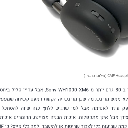
CMF (צילום: גד גניר)
משקלן של Headphone Pro הוא 283 גרם. זה כבד ב-30 גרם יותר מ-Sony WH1000-XM6, אבל עדיין ק
זניים זה לא ממש מורגש. מה שכן מורגש זה הקשת המעט קשיחה שמפעי
פק עוזר לאטימה, אבל למי שרגיש ללחץ כזה שווה להסתכל 
רן אבל אינן מתקפלות. איכות הבניה מצויינת, החומרים איכותי
והאוזניות שרדו אצלי בתיק גב צפוף ללא קייס