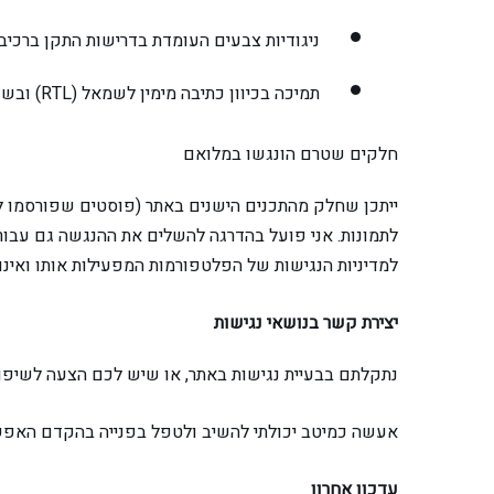
ניגודיות צבעים העומדת בדרישות התקן ברכי
תמיכה בכיוון כתיבה מימין לשמאל (RTL) ובשפה העברית בהתאם לתקן
חלקים שטרם הונגשו במלואם
ייתכן שחלק מהתכנים הישנים באתר (פוסטים שפורסמו ל
לתמונות. אני פועל בהדרגה להשלים את ההנגשה גם עבורם.
למדיניות הנגישות של הפלטפורמות המפעילות אותו ואינו
יצירת קשר בנושאי נגישות
נתקלתם בבעיית נגישות באתר, או שיש לכם הצעה לשיפו
אעשה כמיטב יכולתי להשיב ולטפל בפנייה בהקדם האפש
עדכון אחרון