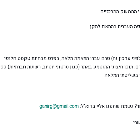
בי הממשק המרכזיים
פני עדכון זה) טרם עברו התאמה מלאה, בפרט מבחינת טקסט חלופי
 תוכן חיצוני המוטמע באתר (כגון סרטוני יוטיוב, רשתות חברתיות) כפו
 בשליטתי המלאה.
ר? נשמח שתפנו אליי ב
דוא"ל:
ganirg@gmail.com
רי.