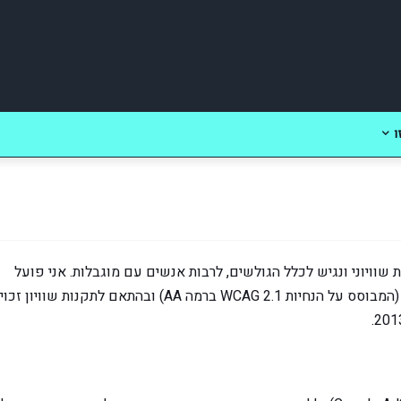
ו
ות רבה במתן שירות שוויוני ונגיש לכלל הגולשים, לרבות אנשים עם מוגבלות. אני פועל
לשפר את נגישות האתר בהתאם לתקן הישראלי ת"י 5568 (המבוסס על הנחיות WCAG 2.1 ברמה AA) ובהתאם לתקנות שוויון