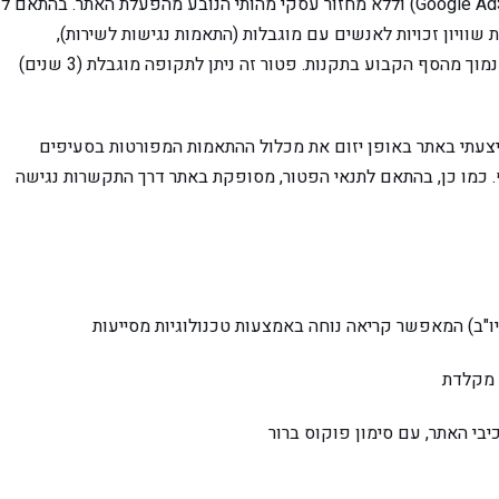
חפיצים הוא בלוג פרטי, ללא הכנסות פרסום (כגון Google AdSense) וללא מחזור עסקי מהותי הנובע מהפעלת האתר. בהתאם
תנאי הפטור הזמני הקבוע בתקנה 35 לתקנות שוויון זכויות לאנשים עם מוגבלות (התאמות נגישות לשירות),
תשע"ג-2013, החל על גורמים שמחזורם השנתי הממוצע נמוך מהסף הקבוע בתקנות. פטור זה ניתן לתקופה מוגבלת (3 שנים)
 ביצעתי באתר באופן יזום את מכלול ההתאמות המפורטות בסעיפים
 כמו כן, בהתאם לתנאי הפטור, מסופקת באתר דרך התקשרות נגישה
וכיו"ב) המאפשר קריאה נוחה באמצעות טכנולוגיות מסייעות
 מקלדת
י האתר, עם סימון פוקוס ברור