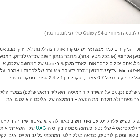
Galaxy  שלי (צילום: גד גניר)
כר המקררים כמה אמפראז' יש למקרר אותו רצה לקנות לאחיו קרמבו. אמ
 אלחוטי (או בכל מטען אחר), מדובר בנתון חשוב שכדאי לבדוק. המטען
ל. אתם יכולים לחבר אותו לאחד משקעי ה-
USB
של המחשב שלכם, או
MicroUS
. עדיף שהמטען שלכם ידע להוציא זרם של לפחות 1 אמפר, על
 1 ל-2.4 אמפר ממקור חיצוני.
שלכם (כן, גם על השידה ליד המיטה, היא ליד הראש שלכם) במשך הליל
ך מאחר ולא חקרתי את הנושא – ההמלצה שלי אליכם היא לטעון את
ילו כשיש עליו קייס. עם זאת, חשוב מאוד להדגיש שאסור שזה יהיה קייס
וא מכוסה בקייס ה-
UAG
שלי, השארתי אותו
לפון ומטען לוהטים, כנראה בגלל הלוגו המתכתי על גב הקייס. אגב, לקיי