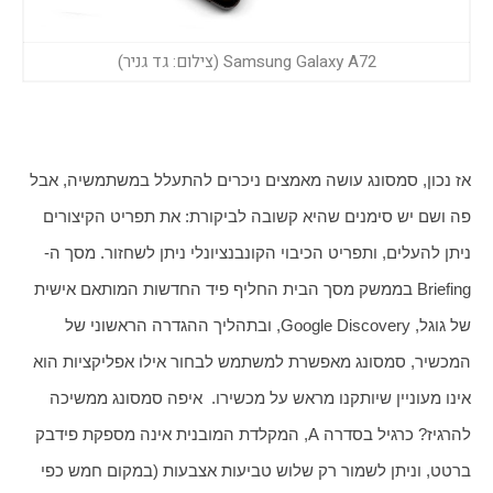
Samsung Galaxy A72 (צילום: גד גניר)
אז נכון, סמסונג עושה מאמצים ניכרים להתעלל במשתמשיה, אבל 
פה ושם יש סימנים שהיא קשובה לביקורת: את תפריט הקיצורים 
ניתן להעלים, ותפריט הכיבוי הקונבנציונלי ניתן לשחזור. מסך ה-
Briefing בממשק מסך הבית החליף פיד החדשות המותאם אישית 
של גוגל, Google Discovery, ובתהליך ההגדרה הראשוני של 
המכשיר, סמסונג מאפשרת למשתמש לבחור אילו אפליקציות הוא 
אינו מעוניין שיותקנו מראש על מכשירו.  איפה סמסונג ממשיכה 
להרגיז? כרגיל בסדרה A, המקלדת המובנית אינה מספקת פידבק 
ברטט, וניתן לשמור רק שלוש טביעות אצבעות (במקום חמש כפי 