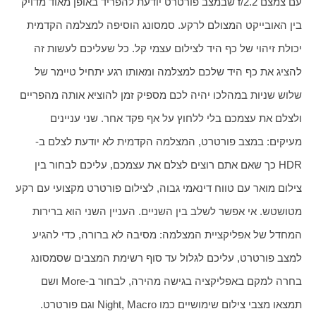
עם צמצם f/2.2 שבמצב פורטרט יודעת להפריד באופן מאוד מדויק 
בין האובייקט המצולם לרקע. סמסונג הוסיפה למצלמה הקדמית 
יכולת זיהוי של כף היד לצילום עצמי קל. כל שעליכם לעשות זה 
להציג את כף היד שלכם למצלמה ומאותו רגע יתחיל טיימר של 
שלוש שניות במהלכו יהיה לכם מספיק זמן להוציא אותה מהפריים 
ולצלם את עצמכם בלי ללחוץ על אף פקד אחר. שני עניינים 
מעיקים: במצב פורטרט, המצלמה הקדמית לא יודעת לצלם ב-
HDR כך שאם אתם רוצים לצלם את עצמכם, עליכם לבחור בין 
צילום מואר עם טווח דינאמי גבוה, לצילום פורטרט מקצועי עם רקע 
מטושטש. אי אפשר לשלב בין השניים. העניין השני הוא ברירות 
המחדל של אפליקציית המצלמה: מסיבה לא ברורה, כדי להגיע 
למצב פורטרט, עליכם לגלול עד סוף רשימת המצבים שסמסונג 
בחרה למקם באפליקציה בגישה מהירה, לבחור ב-More ושם 
תמצאו מצבי צילום שימושיים כמו Night, Macro וגם פורטרט. 