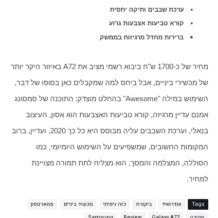
ערכת שבבים ותיקה יחסית
קורא טביעות אצבעות גרוע
ברירות מחדל מרגיזות בממשק
מחיר של כ-1700 ש"ח ביבוא רשמי מציב את A72 באיזור היקר יותר 
של מכשירי ביניים, אבל ביחס למה שמקבלים כאן בסופו של דבר, 
השימוש במילה "Awesome" בהחלט מוצדק: התוכנה של סמסונג 
אמנם עדיין מרגיזה, קורא טביעות האצבעות הוא אסון, העיצוב 
בנאלי, וערכת השבבים עליה מבוסס היא כל כך 2020. ועדיין, ברוב 
המקומות החשובים, שמשפיעים על השימוש היומיומי, כמו 
הסוללה, המצלמה והמסך, הוא מצליח לתת תמורה מצויינת 
למחיר.
Tags
אנדרואיד
ביקורת
כזה ניסיתי
מכשיר ביניים
סמארטפון
סקירה
Galaxy A72
Review
Samsung