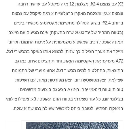
X3 עם צמצם f/2.4, מצלמת 12 מגה פיקסל עם עדשה רחבה 
וצמצם f/2.2 ומצלמת מאקרו ברזולוציית 2 מגה פיקסל עם צמצם 
ברוחב f/2.4. בשוק הסלולר מתקיימת אקסיומה: מכשירי ביניים 
(בטווח המחיר של עד 2000 ש"ח בהשקה) אינם מגיעים עם מייצב 
תמונה אופטי, רכיב שמשפיע משמעותית על איכות התמונה ולרוב 
מייקר את מערך הצילום כך שניתן למצוא אותו בעיקר במכשירי דגל. 
A72 מערער את האקסיומה הזאת, וחויית הצילום איתו, כמו גם 
התוצאות, בהחלט הולמים מכשיר דגל: אחוז מזערי של התמונות 
שצילמתי יצא מטושטש ורובן יצאו מפורטות מאוד, עם חשיפות  
טובות וטווח דינאמי יפה. ה-A72 הציג גם ביצועים מרשימים 
בצילומי זום, כל עוד נשארתי בטווח הזום האופטי, x3, ואפילו צילומי 
המאקרו הפתיעו לטובה ביחס למכשיר שעולה כמו שהוא עולה. 