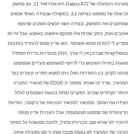
מערכת ההפעלה של Galaxy A72 היא אנדרואיד 11, עם ממשק 
One UI של סמסונג בגרסה 3.1. בסקאלה שבצידה האחד אנשים 
שמתעבים את הממשק, ובצידה השני אנשים משונים שדווקא 
אוהבים אותו, כותב שורות אלו ממוקם איפשהו באמצע, אבל זה לא 
מפריע לי להודות שהוא משתפר. הוא עדיין עמוס להחריד בתכונות 
ובאפליקציות שברובן אין לי צורך, וחלק מהגדרות ברירת המחדל 
פוגעות בחויית השימוש כדי לדחוף למשתמש פיצ'רים שסמסונג 
מנסה לקדם. בין ההגדרות האלו ניתן למצוא תפריט קיצורים בצד 
המכשיר, שריד UI שנותר ממסכי ה-EDGE של מכשירי החברה 
היותר יוקרתיים שברוב המקרים נפתח בטעות כשמנסים לגלול 
הצידה את המסך. ממכשיר למכשיר הנוכחות של ביקסבי, הסייעת 
הדיגיטלית של סמסונג מצטמצמת, אבל היצרנית עדיין מנסה 
להזכיר לנו שהיא שם, וכברירת מחדל, לחיצה ממושכת על כפתור 
הכיבוי של המכשיר לא באמת מכבה אותו כי אם מפעילה אותה.