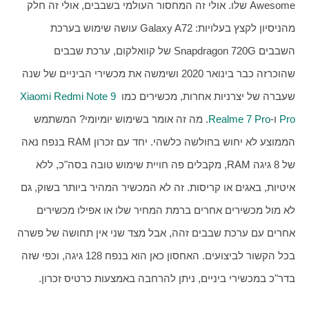
Awesome שלו. אולי זה המחסור העולמי בשבבים, אולי זה חלק 
מהניסיון לקצץ בעלויות: Galaxy A72 עושה שימוש בערכת 
השבבים Snapdragon 720G של קוואלקום, ערכת שבבים 
שהוכרזה כבר בינואר 2020 ושימשה את מכשירי הביניים של שנה 
שעברה של יצרניות אחרות, מכשירים כמו 
Xiaomi Redmi Note 9 
Pro
 ו-
Realme 7 Pro
. מה זה אומר בשימוש יומיומי? המשתמש 
הממוצע לא יחוש בחולשה כלשהי. יחד עם זכרון RAM בנפח נאה 
של 8 גיגה RAM, מקבלים פה חויית שימוש טובה בסה"כ, ללא 
איטיות, באגים או קריסות. זה לא המכשיר המהיר ביותר בשוק, גם 
לא מול מכשירים אחרים ברמת המחיר שלו או אפילו מכשירים 
אחרים עם ערכת שבבים זהה, אבל מצד שני אין תחושה של פשרה 
בכל הקשור לביצועים. האחסון כאן הוא בנפח 128 גיגה, וכפי שזה 
בדר"כ במכשירי ביניים, ניתן להרחבה באמצעות כרטיס זכרון.