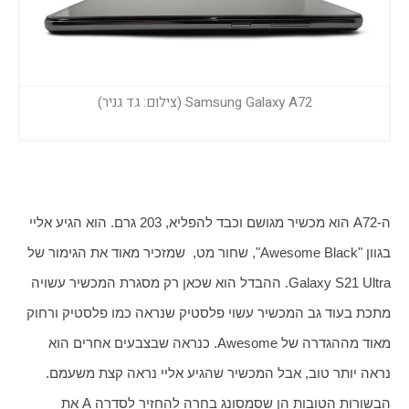
Samsung Galaxy A72 (צילום: גד גניר)
ה-A72 הוא מכשיר מגושם וכבד להפליא, 203 גרם. הוא הגיע אליי 
בגוון "Awesome Black", שחור מט,  שמזכיר מאוד את הגימור של 
Galaxy S21 Ultra. ההבדל הוא שכאן רק מסגרת המכשיר עשויה 
מתכת בעוד גב המכשיר עשוי פלסטיק שנראה כמו פלסטיק ורחוק 
מאוד מההגדרה של Awesome. כנראה שבצבעים אחרים הוא 
נראה יותר טוב, אבל המכשיר שהגיע אליי נראה קצת משעמם. 
הבשורות הטובות הן שסמסונג בחרה להחזיר לסדרה A את 