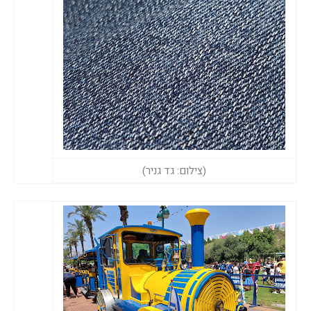
(צילום: גד גניר)