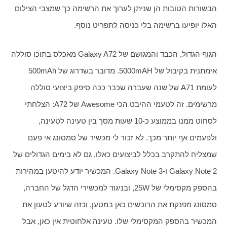
הבשורות הטובות הן שניתן לערוך את הרשימה כך שמצבי הצילום 
האלו יופיעו ברשימה בלי כניסה לתפריט נוסף.
הגוף הגדול, הכבד והמגושם של Galaxy A72 מאכלס בתוכו סוללה 
אימתנית בקיבול של 5000mAH. מדובר בשדרוג של 500mAh 
לעומת A71 של שנה שעברה שכבר ככה סיפק ביצועי סוללה 
מרשימים. זה לטעמי ההיבט הכי Awesome של A72: הצלחתי 
לסחוט ממנו בממוצע כ-10 שעות מסך בין טעינה לטעינה, 
ולפעמים אף יותר מכך. לא זכור לי מכשיר של סמסונג אי פעם 
שמצליח להתקרב בכלל לביצועים כאלו, גם לא בימים הגדולים של 
Galaxy Note 2 ו-Galaxy Note 3. המכשיר יודע להיטען במהירות 
בהספק מקסימלי של 25W, ובניגוד למכשירי הדגל של החברה, 
סמסונג מפנקת את הרוכשים כאן במטען, וכזה שיודע לטעון את 
המכשיר בהספק המקסימלי שלו. טעינה אלחוטית אין כאן, אבל 