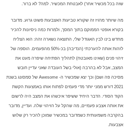
שזה בכל מכשיר אחר) לאבטחת המכשיר. למה? לא ברור.
מה שיותר מרגיז זה שקורא טביעות האצבעות פשוט גרוע. מדובר 
בקורא אופטי הממוקם בתוך המסך, ולמרות כמה ניסיונות להכיר 
מחדש בינו לבין האגודל שלי, התוצאה נשארה זהה: הוא הצליח 
לזהות אותה להערכתי (הנדיבה) בכ-50% מהפעמים. הוספה של 
זיהוי פנים (שאינו מאובטח) לתהליך הפתיחה שיפרה מעט את 
המצב, אבל לא בהרבה (אולי בשל העובדה שאני עדיין חובש 
מסיכה פה ושם) וכך יצא שמכשיר ה- Awesome של סמסונג בשנת 
2021 דורש ממני יותר מדי פעמים לפתוח אותו באמצעות הקשת 
הקוד הסודי. הדבר היחיד ששיפר איכשהו את המצב היה לרשום 
את אותה אצבע פעמיים, מה שהקל על הזיהוי שלה. ועדיין, מדובר 
בהקרבה משמעותית כשמדובר במכשיר שמוכן להכיר רק שלוש 
אצבעות.