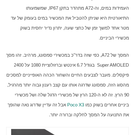
העמידות במים, וה-A72 מתהדר בתקן IP67, שמשמעותו 
התיאורטית היא שניתן להטביל את המכשיר במים בעומק של עד 
מטר אחד למשך זמן של כחצי שעה, יתרון נדיר יחסית בשוק 
מכשירי הביניים. 
המסך של A72, כפי שזה בדר"כ במכשירי סמסונג, מרהיב. זהו מסך 
Super AMOLED  בגודל 6.7 אינטש וברזולוציית 1080 על 2400 
פיקסלים. מעבר לצבעים החיים והשחור הכהה האופייניים למסכים 
מהסוג הזה, סמסונג שדרגה אותו עם קצב רענון גבוה יותר מהרגיל, 
90 הרץ. זה לא ה-120 הרץ של מכשירי הדגל שלה ושל מכשירי 
ביניים אחרים בשוק כמו 
Poco X3
 אבל זה עדיין שדרוג נאה שהופך 
את התנועה על המסך לחלקה וברורה יותר.