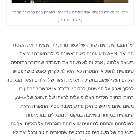
התאורה מאירה חלקיקי אבק זעירים שלא ניתן להבחין בהם בתאורת החדר
(צילום: גד גניר)
על המברשת ישנה שורה של עשר נורות לד שמאירה את השטח 
הנשאב. AEG היא אמנם לא הראשונה לשלב תאורה שכזאת 
בשואב אלחוטי, אבל זה לא משנה את העובדה שמדובר בתוספת 
שימושית להפליא. המטרה כאן היא לא לקרוץ לאנשים שהפטיש 
שלהם הוא לשאוב בחשיכה: אלומת האור של הלדים האלו מבליטה 
לכלוך ואבק על המשטח, לכלוך שבדר"כ אי אפשר להבחין בו. 
במובן מסוים הלדים האלו פועלים לרעתו של השואב של AEG, 
משום שהם מדגישים היכן נדרש מעבר נוסף. התאורה הזאת 
שימושית במיוחד בשאיבה במקומות מוצללים כמו מתחת 
לשולחנות ומתחת למזנונים או ארונות מוגבהים על רגליות, אך גם 
בשאיבה של משטחים סטנדרטיים שמוארים היטב ובכל זאת לא 