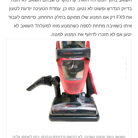
בדיוק הנדרש ופשוט לא נטען. כמו כן, עמדת הטעינה יודעת לטעון 
את FX9 רק אם המנוע שלו ממוקם בחלק התחתון. סיימתם לעבוד 
איתו בשאיבה מתחת לספה כשהמנוע מוזז למעלה? השואב לא 
יטען אם לא תזכרו לדחוף את המנוע למטה.
השואב בתוך תחנת העגינה. לא דורשת קידוחים וברגים, ניתן לאחסן עליה