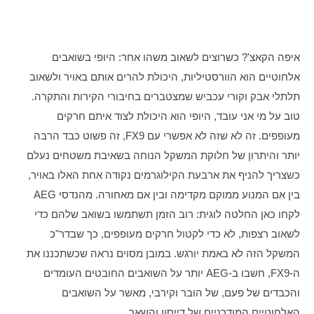
איפה הקאצ'? כשרוצים לשאוב משהו אחר: היופי בשואבים 
אלחוטיים הוא הוורסטיליות, היכולת להרים אותם באויר ולשאוב 
תלתלי אבק וקורי עכביש שמצטברים בחיבורי הקירות והתקרה. 
טוב על מי אני עובד, היופי הוא היכולת לצוד איתם חרקים 
מעופפים. זה לא שזה לא אפשרי עם FX9, זה פשוט כבד הרבה 
יותר והיתרון של חלוקת המשקל הנוחה בשאיבת משטחים נעלם 
כשצריך להניף את ארבעת הקילוגרמים נקודה אחת האלו באויר, 
בין אם המנוע ממוקם מקדימה ובין אם מאחורה. מהנדסי AEG 
לקחו כאן החלטה לוגית: רוב הזמן תשתמשו בשואב שלהם כדי 
לשאוב רצפות, לא כדי לקטול חרקים מעופפים, כך שבדר"כ 
המשקל הזה לא באמת יורגש. במובן מסוים נראה שכשתכננו את 
ה-FX9, חשבו ב-AEG יותר על השואבים החובטים העומדים 
והכבדים של פעם, של הובר וקירבי, מאשר על השואבים 
האלחוטיים המודרניים של דייסון והשאר.