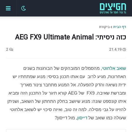
דף הבית
ביקורת
כזה ניסיתי: AEG FX9 Ultimate Animal
2
21.4.19
שואב אלחוטי
, מהסמלים המובהקים של הבורגנות בשנים 
האחרונות, מגיע לרוב  עם אותו תכנון בסיסי: מנוע שמתחתיו יש 
ידית נשיאה והדק להפעלה. אל המנוע מתחבר צינור מאריך 
ומברשת שאיבה. FX9  של AEG קורא תיגר על התכנון הזה ומביא 
איתו קונספט שונה: מנוע שיושב בחלק התחתון של השואב, ושניתן 
להזיזו על גבי מסילה. למה זה טוב, ואיזה סיכוי יש לשואב אלחוטי 
שעולה כמו שואב של 
דייסון
, מול דייסון?