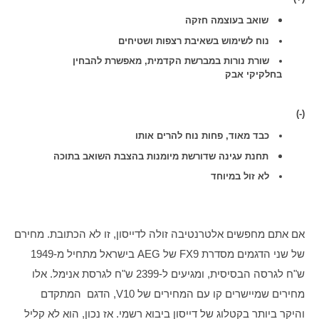
שואב בעוצמה חזקה
נוח לשימוש בשאיבת רצפות ושטיחים
שורת נורות במברשת הקדמית, מאפשרת להבחין
בחלקיקי אבק
(-)
כבד מאוד, פחות נוח להרים אותו
תחנת עגינה שדורשת מיומנות בהצבת השואב בתוכה
לא זול במיוחד
אם אתם מחפשים אלטרנטיבה זולה לדייסון, זו לא הכתובת. מחירם 
של שני הדגמים מסדרת FX9 של AEG בישראל מתחיל מ-1949 
ש"ח לגרסה הבסיסית, ומגיעים ל-2399 ש"ח לגרסת אנימל. אלו 
מחירים שמיישרים קו עם המחירים של V10, הדגם  המתקדם 
והיקר ביותר בקטלוג של דייסון ביבוא רשמי. אז נכון, הוא לא קליל 