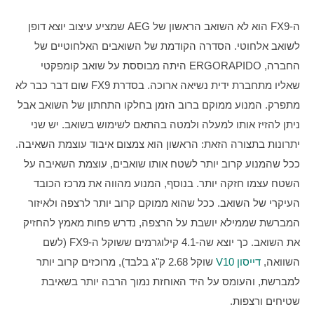
ה-FX9 הוא לא השואב הראשון של AEG שמציע עיצוב יוצא דופן 
לשואב אלחוטי. הסדרה הקודמת של השואבים האלחוטיים של 
החברה, ERGORAPIDO היתה מבוססת על שואב קומפקטי 
שאליו מתחברת ידית נשיאה ארוכה. בסדרת FX9 שום דבר כבר לא 
מתפרק. המנוע ממוקם ברוב הזמן בחלקו התחתון של השואב אבל 
ניתן להזיז אותו למעלה ולמטה בהתאם לשימוש בשואב. יש שני 
יתרונות בתצורה הזאת: הראשון הוא צמצום איבוד עוצמת השאיבה. 
ככל שהמנוע קרוב יותר לשטח אותו שואבים, עוצמת השאיבה על 
השטח עצמו חזקה יותר. בנוסף, המנוע מהווה את מרכז הכובד 
העיקרי של השואב. ככל שהוא ממוקם קרוב יותר לרצפה ולאיזור 
המברשת שממילא יושבת על הרצפה, נדרש פחות מאמץ להחזיק 
את השואב. כך יוצא שה-4.1 קילוגרמים ששוקל ה-FX9 (לשם 
השוואה, 
דייסון V10
 שוקל 2.68 ק"ג בלבד), מרוכזים קרוב יותר 
למברשת, והעומס על היד האוחזת נמוך הרבה יותר בשאיבת 
שטיחים ורצפות. 