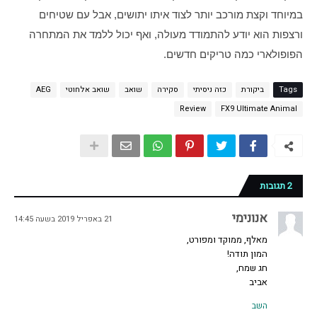
במיוחד וקצת מורכב יותר לצוד איתו יתושים, אבל עם שטיחים 
ורצפות הוא יודע להתמודד מעולה, ואף יכול ללמד את המתחרה 
הפופולארי כמה טריקים חדשים.
Tags
ביקורת
כזה ניסיתי
סקירה
שואב
שואב אלחוטי
AEG
Review
FX9 Ultimate Animal
2 תגובות
אנונימי
21 באפריל 2019 בשעה 14:45
מאלף, ממוקד ומפורט,
המון תודה!
חג שמח,
אביב
השב