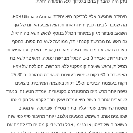
ניתן היה להבחין בהם בלכלוך ללא התאורה הזאת.
היחידה שהגיעה אליי לבדיקה היא יחידת FX9 Ultimate Animal. 
מה שמבדיל בינה לבין יחידות אחרות הוא הצבע האדום של גוף 
השואב ואבזור מגוון במיוחד הכולל בנוסף לראש השאיבה הרגיל, 
גם ראש עם מברשת קטנה יותר, ממונעת לשאיבת ספות. בנוסף 
בערכה ראש עם מברשת רגילה מוארכת, אביזר מאריך עם אפשרות 
לשינוי זוית, ואביזר 3 ב-1 הכולל מברשת עגולה, ראש צר לשאיבת 
מסילות, וראש שאיבה קומפקטי ללא מברשת. הסוללה של FX9 
מאפשרת כ-60 דקות שימוש בעוצמת השאיבה הנמוכה, כ-25-30 
דקות בעוצמת הביניים וכ-15 דקות בעוצמה המירבית, ביצועים 
טיפה יותר מרשימים מהסטנדרט בקטגוריה. עמדת הטעינה, בניגוד 
לשואבים אחרים בשוק היא עמדה שאין צורך לקבע אל הקיר: זהו 
משטח שהשואב עומד עליו, בתוך מסילה שבתוכה יש מגעים 
שטוענים אותו. השימוש במגעים אלגנטי יותר מחיבור פיזי כפי שזה 
בשואבים של דייסון או בג'ימי, אבל נדרש דיוק מסוים כדי להניח את 
השואב בתוך המסילה הזאת. קרו מקרים שבהם השואב לא הונח 