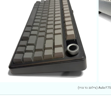
Au (צילום: גד גניר)