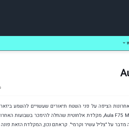
ו
רונות הציפה על פני השטח תיאורים שעשויים להשמע ביזארי
למשתמש הממוצע והיציב נפשית. קחו למשל את Aula F75 Max, מקלדת אלחוטית שהחלה להימכר בשבועות האח
דבר על "צליל עשיר וקרמי". קראתם נכון, המקלדת הזאת פונה 