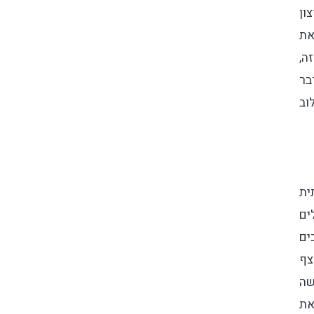
ון
את
ה,
בר
וב
ותית
ולחן. ב-Aula בחרו במקשי PBT שבשונה ממקשי ABS זולים
ים
קצף
שה
 את