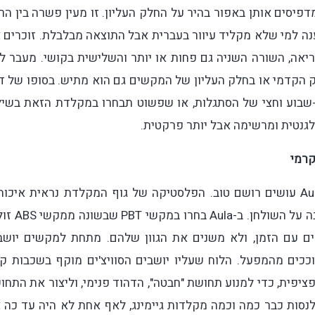
פיסים אותן באפור בהיר על החלק העליון. זו מעין פשרה בין הרצ
ה למי שלא מקליד עיוור בעברית אבל התוצאה מבלבלת. זוכרים 
אה, השורה השניה גם פחות או יותר והשלישית בקושי. מעבר לז
 הקדמי או בחלק העליון של המקשים גם הוא מתיש. בסופו של ד
-שבוע וחצי של הסתגלות, או שפשוט תבחרו במקלדת הזאת בשיל
גנטית ומרשימה אבל יותר פרקטית.
קרמי
איכות ההרכבה והחומרים ממנה עשויה Aula F75 Max עושים רושם טוב. הפלסטיקה של גוף המקלדת נראית איכ
והמקלדת עצמה שוקלת 0.95 מה שהופך אותה ליציבה על הש
קים עם הזמן, ולא משנים את הגוון שלהם. מתחת למקשים יושב
וקים ליניארים מסוככים מהמפעל. הלוח שעליו יושבים הסוויצ'ים מוקף בשכבות 
יפית, כדי למנוע תחושת "חבטה", הדהוד פנימי, וליצור את התחו
 ככה. יצא לי לנסות כבר כמה וכמה מקלדות גיימינג, לאף אחת לא היה עד כה