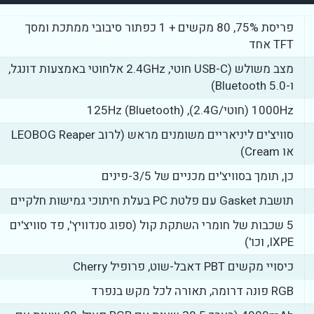
פריסת 75%, 80 מקשים + 1 כפתור סיבובי ממתכת ומסך
TFT אחד
מצב משולש (USB-C חוטי, 2.4GHz אלחוטי באמצעות דונגל,
ו-Bluetooth 5.0)
1000Hz (חוטי/2.4G), 125Hz (Bluetooth)
סוויצ'ים ליניאריים משומנים מראש (לרוב LEOBOG Reaper
או Cream)
כן, תומך בסוויצ'ים מכניים של 3/5-פינים
תושבת Gasket עם פלטת PC בעלת חיתוכי גמישות חלקיים
5 שכבות של חומרי השתקת קול (ספוג סנדוויץ', פד סוויצ'ים
IXPE, וכו')
כיסויי מקשים PBT דאבל-שוט, פרופיל Cherry
RGB פונה דרומה, תאורה לכל מקש בנפרד