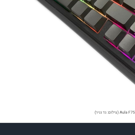
Au (צילום: גד גניר)