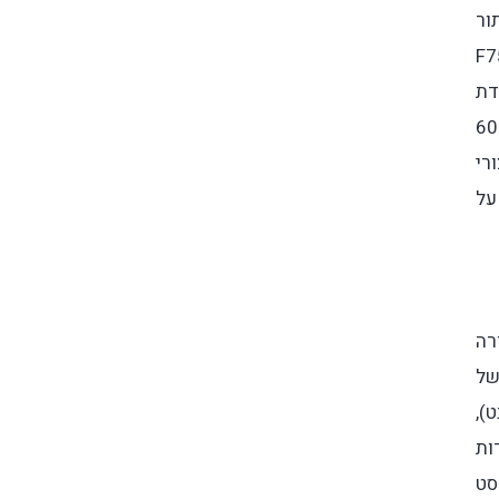
 בתור
ה נאה, גם למי שמדקדק באיכויות הווקאליות של צלילי ההקשה של המקלדת שלו. F75
מדובר במקלדת
את שמוותרת על מקשי הספרות בצד ימין. מצד שני, לא מדובר במקלדת 60%
צורי
על
רה
של
),
ות
סט