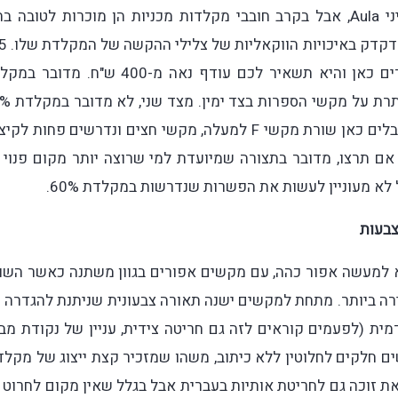
סביר להניח שטרם שמעתם על מותג המקלדות הסיני Aula, אבל בקרב חובבי מקלדות מכניות הן מוכרות לטובה
מקלדות איכותיות שמספקות תמור
Max היא מהדגמים היותר יקרים של המותג שנמכרים כאן והיא תשאיר לכם עודף נאה מ-400 ש"ח. 
בתצורת 75% (80 מקשים סה"כ), כלומר, כז
כך שאתם מקבלים כאן שורת מקשי F למעלה, מקשי חצים ונדרשים פחות לקי
 אם תרצו, מדובר בתצורה שמיועדת למי שרוצה יותר מקום פנוי 
צבעות
א למעשה אפור כהה, עם מקשים אפורים בגוון משתנה כאשר השו
ירה ביותר. מתחת למקשים ישנה תאורה צבעונית שניתנת להגדרה 
ית (לפעמים קוראים לזה גם חריטה צידית, עניין של נקודת מבט
 חלקים לחלוטין ללא כיתוב, משהו שמזכיר קצת ייצוג של מקלד
ת זוכה גם לחריטת אותיות בעברית אבל בגלל שאין מקום לחרוט 