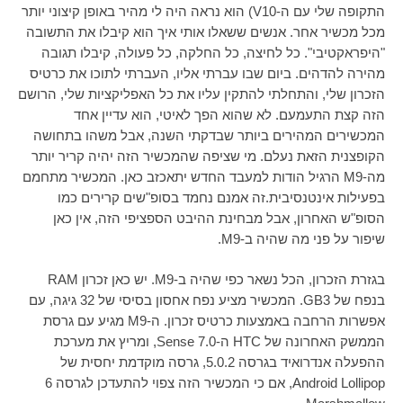
התקופה שלי עם ה-
V10
) הוא נראה היה לי מהיר באופן קיצוני יותר
מכל מכשיר אחר. אנשים ששאלו אותי איך הוא קיבלו את התשובה
"היפראקטיבי". כל לחיצה, כל החלקה, כל פעולה, קיבלו תגובה
מהירה להדהים. ביום שבו עברתי אליו, העברתי לתוכו את כרטיס
הזכרון שלי, והתחלתי להתקין עליו את כל האפליקציות שלי, הרושם
הזה קצת התעמעם. לא שהוא הפך לאיטי, הוא עדיין אחד
המכשירים המהירים ביותר שבדקתי השנה, אבל משהו בתחושה
הקופצנית הזאת נעלם. מי שציפה שהמכשיר הזה יהיה קריר יותר
מה-
M9
הרגיל הודות למעבד החדש יתאכזב כאן. המכשיר מתחמם
בפעילות אינטנסיבית.זה אמנם נחמד בסופ"שים קרירים כמו
הסופ"ש האחרון, אבל מבחינת ההיבט הספציפי הזה, אין כאן
שיפור על פני מה שהיה ב-
M9
.
בגזרת הזכרון, הכל נשאר כפי שהיה ב-
M9
. יש כאן זכרון
RAM
בנפח של 3
GB
. המכשיר מציע נפח אחסון בסיסי של 32 גיגה, עם
אפשרות הרחבה באמצעות כרטיס זכרון. ה-
M9
מגיע עם גרסת
הממשק האחרונה של
HTC
ה-
Sense 7.0
, ומריץ את מערכת
ההפעלה אנדרואיד בגרסה 5.0.2, גרסה מוקדמת יחסית של
Android Lollipop
, אם כי המכשיר הזה צפוי להתעדכן לגרסה 6