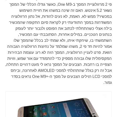
פי 2 מרזולוציית המסך ב-
One M9
, כאשר גודלו הכללי של המסך
נשאר 5.2 אינטש. האם זה שינה במשהו את חויית השימוש
במכשיר? ממש לא. האמת, לא נעים להודות, אל נתון הרזולוציה
המשודרגת במסך התוודעתי רק לקראת סיום התקופה שהמכשיר
בילה אצלי כשהתחלתי לכתוב את הפוסט ולנבור יותר לעומק
בנתונים הטכניים. במילים אחרות, הסתובבתי עם המכשיר,
השתמשתי בו, שיחקתי איתו, ולא שמתי לב בכלל שהמסך שלו
אמור להיות חד פי 2, משהו שמלמד על נחיצות הרזולוציה הגבוהה
הזאת. פרט לעניין הרזולוציה, המסך הזה לא רע: עוצמת הבהירות
המקסימלית שלו גבוהה מספיק כדי להתמודד עם אור שמש, וזויות
הצפייה בו רחבות. הצבעים על המסך נראו לי מעט דהויים התחלה,
אבל זה רק בגלל שהתרגלתי למסכי
AMOLED
לאחרונה, וביחס
למסכי
LCD
רגילים הצבעים על מסך ה-+
One M9
נראים בסדר
גמור.