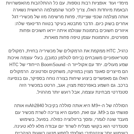
מימדי ועוד אופציות רבות נוספות. עם כל ההתלהבות מהאפשרויות
הבאמת מיוחדות האלו, צריך לזכור שהמצלמה הראשית נשארה
אותה מצלמה שכפי שציינתי, פחות מרשימה מזו של מכשירי דגל
אחרים בשוק כיום. הדבר מתבטא בעיקר בטווח הדינאמי שלה:
איזורים חשוכים בתמונות שצולמו איתה ייראו חשוכים ופחות
מפורטים, והתמונות עצמן טיפה פחות מוארות.
כרגיל,
HTC
ממקמת את הרמקולים של מכשיריה בחזית, רמקולים
סטריאופוניים משובחים (ביחס לטלפון כמובן), בעלי עוצמה ואיכות
שמע מעולים. יחד עם אקולייזר ה-
BoomSound
הייחודי של
HTC
הם מייצרים סאונד מצוין במוזיקה, משחקים וסרטונים. הרמקולים
האלו גם מאפשרים ביצוע שיחות בצורה נוחה בספיקר, גם בנסיעה
ברכב. גם השמע באפרכסת מצוין. אגב, הרטט במכשיר הזה
סטנדרטי מבחינת עוצמה, אבל רועש יותר מהרגיל.
הסוללה של ה-+
M9
היא אותה סוללה בקיבול 2840
mAh
אותה
פגשתי גם ב-
M9
. עם זאת, הפעם היא צריכה לשרת מכשיר עם
מעבד שונה לגמרי, ומסך ברזולוציה כפולה. בפועל, בשימוש
סטנדרטי הוא בקושי מצליח לשרוד יום עבודה מלא ללא טעינה.
בשימוש יותר אינטנסיבי נאלצתי לחפש מטען בשעות הצהריים