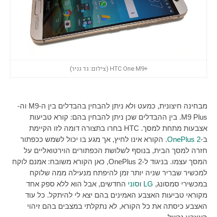
+HTC One M9 (צילום: גד גניר)
מבחינה חיצונית, כמעט ולא ניתן להבחין בהבדלים בין ה-
M9
וה-
M9 Plus
. בין ההבדלים שכן ניתן להבחין בהם: קורא טביעות
אצבעות מתחת למסך.
HTC
בחרו בתצורה דומה לזו הקיימת
ב-
OnePlus 2
. הקורא אינו לחיץ, אך מגע בו יכול לשמש ככפתור
חזרה למסך הבית, בנוסף לשלושת הכפתורים הוירטואליים על
המסך עצמו. בניגוד ל-
OnePlus 2
, כאן הקורא משובח: אמנם לוקח
למכשיר שבריר שניה יותר זמן להיפתח מנעילה ממה שלוקח
במכשירי סמסונג,
LG
ו
סוני
החדשים, אבל הוא ללא ספק אחד
מקוראי טביעות האצבע האמינים בהם יצא לי להיתקל. כל עוד
האצבע כיסתה את כל הקורא, לא נתקלתי במצבים בהם זיהוי