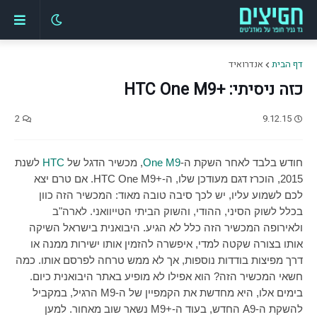
דף הבית
אנדרואיד
כזה ניסיתי: +HTC One M9
2
9.12.15
חודש בלבד לאחר השקת ה-
One M9
, מכשיר הדגל של
HTC
לשנת
2015, הוכרז דגם מעודכן שלו, ה-+
HTC One M9
. אם טרם יצא
לכם לשמוע עליו, יש לכך סיבה טובה מאוד: המכשיר הזה כוון
בכלל לשוק הסיני, ההודי, והשוק הביתי הטייוואני. לארה"ב
ולאירופה המכשיר הזה כלל לא הגיע. היבואנית בישראל השיקה
אותו בצורה שקטה למדי, איפשרה להזמין אותו ישירות ממנה או
דרך מפיצות בודדות נוספות, אך לא ממש טרחה לפרסם אותו. כמה
חשאי המכשיר הזה? הוא אפילו לא מופיע באתר היבואנית כיום.
בימים אלו, היא מחדשת את הקמפיין של ה-
M9
הרגיל, במקביל
להשקת ה-
A9
החדש, בעוד ה-+
M9
נשאר שוב מאחור. למען