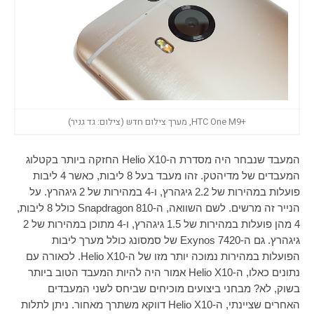
+HTC One M9, מערך צילום חדש (צילום: גד גניר)
המעבד שנבחר היה מסדרת ה-
Helio X10
החזקה ביותר בקטלוג
המעבדים של מדיהטק. זהו מעבד בעל 8 ליבות, כאשר 4 ליבות
פועלות במהירות של 2.2 גיגהרץ, ו-4 במהירות של 2 גיגהרץ. על
הנייר זה מרשים. לשם השוואה, ה-
Snapdragon 810
כולל 8 ליבות,
4 מהן פועלות במהירות של 1.5 גיגהרץ, ו-4 מתוכן במהירות של 2
גיגהרץ. גם ה-
Exynos 7420
של סמסונג כולל מערך ליבות
הפועלות במהירות נמוכה יותר מזו של ה-
Helio X10
. לכאורה עם
נתונים כאלו, ה-
Helio X10
אמור היה להיות המעבד הטוב ביותר
בשוק, לא? מבחני ביצועים מוכיחים שביחס לשני המעבדים
האחרים שציינתי, ה-
Helio X10
דווקא משתרך מאחור. ניתן לתלות