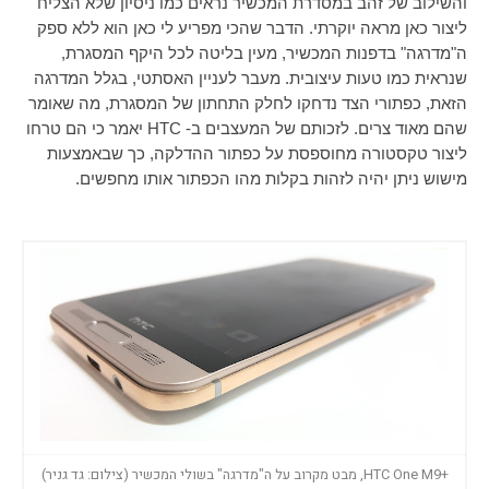
והשילוב של זהב במסדרת המכשיר נראים כמו ניסיון שלא הצליח
ליצור כאן מראה יוקרתי. הדבר שהכי מפריע לי כאן הוא ללא ספק
ה"מדרגה" בדפנות המכשיר, מעין בליטה לכל היקף המסגרת,
שנראית כמו טעות עיצובית. מעבר לעניין האסתטי, בגלל המדרגה
הזאת, כפתורי הצד נדחקו לחלק התחתון של המסגרת, מה שאומר
שהם מאוד צרים. לזכותם של המעצבים ב-
HTC
יאמר כי הם טרחו
ליצור טקסטורה מחוספסת על כפתור ההדלקה, כך שבאמצעות
מישוש ניתן יהיה לזהות בקלות מהו הכפתור אותו מחפשים.
+HTC One M9, מבט מקרוב על ה"מדרגה" בשולי המכשיר (צילום: גד גניר)