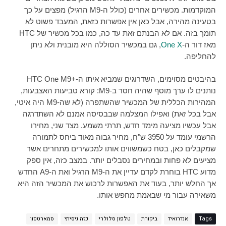
המוקדמות. מכשירים אחרים (כולל ה-
M9
הרגיל) מפצים על כך
בטעינה מהירה, אבל כאן אין אפשרות כזאת, המעבד פשוט לא
תומך בזה. אם לא הבנתם זאת עד כה, כמו בכל מכשיר של HTC
מאז דור ה-
One X
, גם במכשיר הסוללה היא מובנית ולא ניתן
להחליפה.
בהיבטים מסוימים, השדרוגים שמביא איתו ה-+
HTC One M9
נותנים לו ערך מוסף שהיה חסר ב-
M9
: קורא טביעות האצבעות,
המהירות הכללית של המכשיר שהשתפרה (לא שה-
M9
היה איטי,
אבל בכל זאת) ואפילו המצלמה שבבסיסה אמנם לא השתדרגה
אבל עכשיו מציעה מימד חדש, תרתי משמע. מצד שני, מחירו
הרשמי עומד על 3950 ש"ח, מחיר גבוה מאוד ביחס לתמורה
שמקבלים כאן, בטח כשמשווים אותו למכשירים מתחרים אשר
מציעים לא פחות ובמחירים נסבלים יותר. במצב כזה, אין ספק
מדוע
HTC
בוחרת לקדם עדיין את ה-
M9
הרגיל ואת ה-
A9
החדש
אך החלש יותר, בעוד את האפשרות לרכוש את המכשיר הזה היא
משאירה עבור מי שבאמת מחפש אותו.
Tags
אנדרואיד
ביקורת
טלפון סלולרי
כזה ניסיתי
סמארטפון