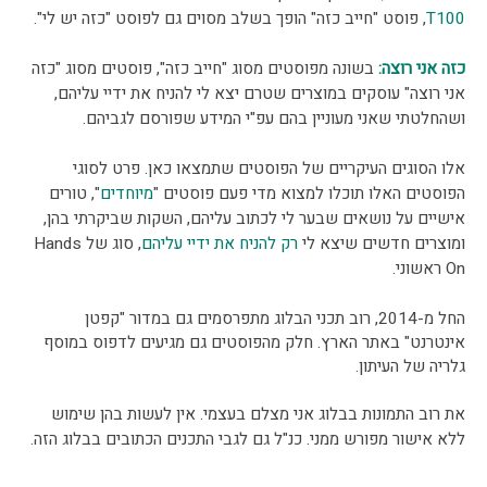
T100
, פוסט "חייב כזה" הופך בשלב מסוים גם לפוסט "כזה יש לי".
כזה אני רוצה:
בשונה מפוסטים מסוג "חייב כזה", פוסטים מסוג "כזה
אני רוצה" עוסקים במוצרים שטרם יצא לי להניח את ידיי עליהם,
ושהחלטתי שאני מעוניין בהם עפ"י המידע שפורסם לגביהם.
אלו הסוגים העיקריים של הפוסטים שתמצאו כאן. פרט לסוגי
הפוסטים האלו תוכלו למצוא מדי פעם פוסטים "
מיוחדים
", טורים
אישיים על נושאים שבער לי לכתוב עליהם, השקות שביקרתי בהן,
ומוצרים חדשים שיצא לי
רק להניח את ידיי עליהם
, סוג של Hands
On ראשוני.
החל מ-2014, רוב תכני הבלוג מתפרסמים גם במדור "קפטן
אינטרנט" באתר הארץ. חלק מהפוסטים גם מגיעים לדפוס במוסף
גלריה של העיתון.
את רוב התמונות בבלוג אני מצלם בעצמי. אין לעשות בהן שימוש
ללא אישור מפורש ממני. כנ"ל גם לגבי התכנים הכתובים בבלוג הזה.