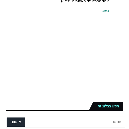
אחד מהבלוגים האהובים עליי :-)
השב
חפש בבלוג זה