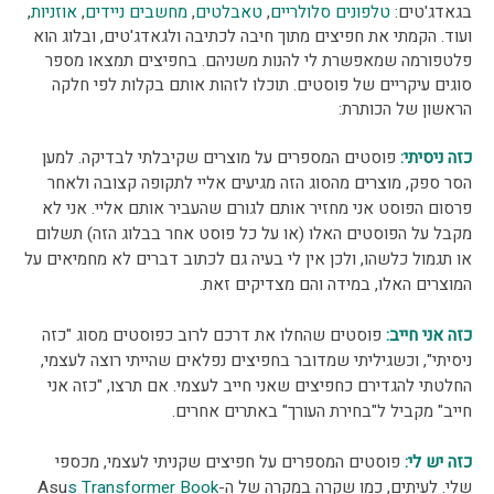
בגאדג'טים:
טלפונים סלולריים
,
טאבלטים
,
מחשבים ניידים
,
אוזניות
,
ועוד. הקמתי את חפיצים מתוך חיבה לכתיבה ולגאדג'טים, ובלוג הוא
פלטפורמה שמאפשרת לי להנות משניהם. בחפיצים תמצאו מספר
סוגים עיקריים של פוסטים. תוכלו לזהות אותם בקלות לפי חלקה
הראשון של הכותרת:
כזה ניסיתי:
פוסטים המספרים על מוצרים שקיבלתי לבדיקה. למען
הסר ספק, מוצרים מהסוג הזה מגיעים אליי לתקופה קצובה ולאחר
פרסום הפוסט אני מחזיר אותם לגורם שהעביר אותם אליי. אני לא
מקבל על הפוסטים האלו (או על כל פוסט אחר בבלוג הזה) תשלום
או תגמול כלשהו, ולכן אין לי בעיה גם לכתוב דברים לא מחמיאים על
המוצרים האלו, במידה והם מצדיקים זאת.
כזה אני חייב:
פוסטים שהחלו את דרכם לרוב כפוסטים מסוג "כזה
ניסיתי", וכשגיליתי שמדובר בחפיצים נפלאים שהייתי רוצה לעצמי,
החלטתי להגדירם כחפיצים שאני חייב לעצמי. אם תרצו, "כזה אני
חייב" מקביל ל"בחירת העורך" באתרים אחרים.
כזה יש לי:
פוסטים המספרים על חפיצים שקניתי לעצמי, מכספי
שלי. לעיתים, כמו שקרה במקרה של ה-
s Transformer Book
Asu