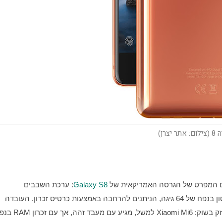
אתר יצרן)
Galaxy S8
: ערכת השבבים 
Snapdragon 835 של קוואלקום, יחד עם 4 גיגה RAM, ואחסון בנפח של 64 גיגה, הניתנים להרחבה באמצעות כרטיס זכרון. העובדה 