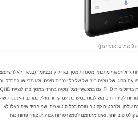
אתר יצרן)
בחלק העליון התחתון של מסגרת המכשיר כדי למנוע הסתרה שלהן, ולהבטיח קליטה טובה בכל סיטואציה. שני החידושים האלו לא 
יגרמו לנוקיה להיות רק קריר יותר ולקלוט טוב יותר: מכשיר שקולט טוב יותר, ואינו מתחמם לטמפרטורות גבוהות, צורך פחות כוח 