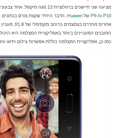
מציעה שני חיישנים ברזולוציית 13 מגה פיקסל: אחד צבעוני עם ייצוב תמונה, והשני מונוכרומטי, בדומה למערך הצילום של מכשירי ה-
P10
 וה-
P9
 של 
Huawei
כמו כן, אפליקציית המצלמה כוללת אפשרות צילום וידאו והזרמתו ב-Live ל-Facebook א