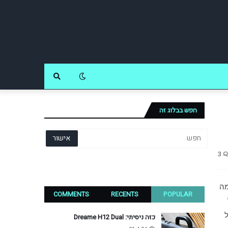
חפש בבלוג זה
3
 חזרה למגרש של הגדולים, לפחות ברמה ההצהרתית. HMD Global, החברה שהוקמה 
COMMENTS
RECENTS
POPULAR
שלושה דגמי מכשירים, כולם מכשירי ביניים לכל 
היותר. עם כל הכבוד, ההערכה והנוסטלגיה שיש למותג ששלט בעולם הסלולר עד לפני עשר שנים, מקדמי המכירות הטובים ביותר של 
כזה ניסיתי: Dreame H12 Dual