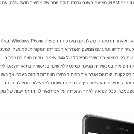
יה 8 מציע ממשק זהה לזה שתוכלו למצוא במכשירי הפיקסל של גוגל עצמה. נוקיה הצהירה כבר ב-
מגיע לרגע האמת, נשלפים תירוצים על עיכובים, התאמות לחומרה, וחילופי האשמות בין היצרניות השונות למפעילות הסלולר ברחבי 