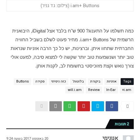
i.am+ Buttons (צילום: גד גניר)
כמה תשלמו על התענוג? 900 ש"ח בלבד אצל iDigital, היבואנית 
הרשמית של i.am+ Buttons. מחיר פעוט לשלם בשביל החוויה 
החברתית שתחוו איתן. וברצינות, יש כל כך הרבה אזניות שנראות 
טוב יותר ושנשמעות טוב יותר שקשה לי למצוא סיבה, למעט אולי 
צורך נואש וקצת מזוכיסטי בתשומת לב, לקנות אותן. 
Tags
אוזניות
ביקורת
בלוטות'
כזה ניסיתי
סקירה
Buttons
will.i.am
Review
In-Ear
i.am+
2 תגובות
אנונימי
20 באוגוסט 2017 בשעה 9:24