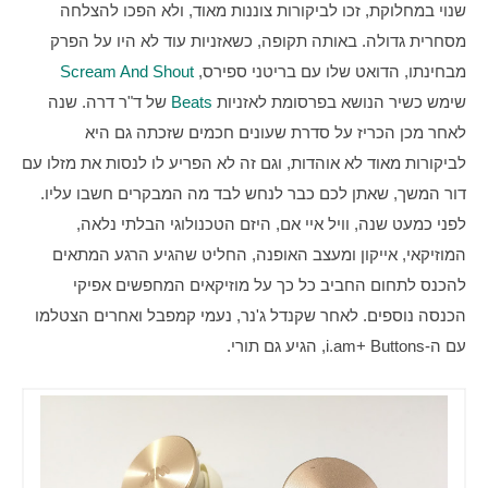
שנוי במחלוקת, זכו לביקורות צוננות מאוד, ולא הפכו להצלחה 
מסחרית גדולה. באותה תקופה, כשאזניות עוד לא היו על הפרק 
מבחינתו, הדואט שלו עם בריטני ספירס, 
Scream And Shout
שימש כשיר הנושא בפרסומת לאזניות 
Beats
 של ד"ר דרה. שנה 
לאחר מכן הכריז על סדרת שעונים חכמים שזכתה גם היא 
לביקורות מאוד לא אוהדות, וגם זה לא הפריע לו לנסות את מזלו עם 
דור המשך, שאתן לכם כבר לנחש לבד מה המבקרים חשבו עליו. 
לפני כמעט שנה, וויל איי אם, היזם הטכנולוגי הבלתי נלאה, 
המוזיקאי, אייקון ומעצב האופנה, החליט שהגיע הרגע המתאים 
להכנס לתחום החביב כל כך על מוזיקאים המחפשים אפיקי 
הכנסה נוספים. לאחר שקנדל ג'נר, נעמי קמפבל ואחרים הצטלמו 
עם ה-i.am+ Buttons, הגיע גם תורי.