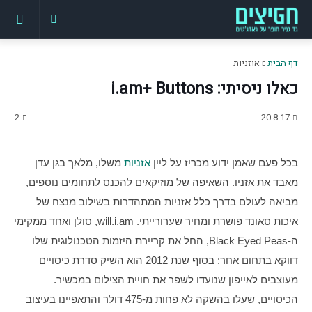
דף הבית
אוזניות
כאלו ניסיתי: i.am+ Buttons
2
20.8.17
בכל פעם שאמן ידוע מכריז על ליין 
אזניות
 משלו, מלאך בגן עדן 
מאבד את אזניו. השאיפה של מוזיקאים להכנס לתחומים נוספים, 
מביאה לעולם בדרך כלל אזניות המתהדרות בשילוב מנצח של 
איכות סאונד פושרת ומחיר שערורייתי. will.i.am, סולן ואחד ממקימי 
ה-Black Eyed Peas, החל את קריירת היזמות הטכנולוגית שלו 
דווקא בתחום אחר: בסוף שנת 2012 הוא השיק סדרת כיסויים 
מעוצבים לאייפון שנועדו לשפר את חויית הצילום במכשיר. 
הכיסויים, שעלו בהשקה לא פחות מ-475 דולר והתאפיינו בעיצוב 