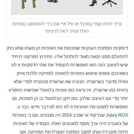
צריך להיות נעמי קמפבל או וויל איי אם כדי להשתמש באזניות
האלו ושזה יראה לגיטימי
דיסקיות המתכת הענקיות שמכסות את האזניות הן משהו שלא ניתן 
להתעלם ממנו וקשה מאוד להתרגל אליו. התירוץ הפרקטי היחיד 
שיש לעיצוב הזה הוא האפשרות להצמיד את שתי הדסקיות זו לזו 
כשאינכם עושים שימוש באזניות להאזנה למוזיקה וללכת איתן 
כאילו מדובר בשרשרת. הבעיה שזו שרשרת מכוערת למדי שלא 
נראית כמו שרשרת, זה נראה כמו אזניות בלוטות' שמישהו התפרע 
יותר מדי עם העיצוב שלהן. כמו תקן הבלוטות' בו הן תומכות, גם 
האפשרות למגנט את האזניות זו לזו היא לא דבר חדש. כבר ב-
Jabra ROX
 שבדקתי אי שם ב-2014 היו מגנטים, אם כי באזניות 
של ג'אברה היה ערך מוסף למגנטים האלו: הצמדה של האזניות 
היתה מעבירה אותן למצב המתנה ועוצרת את המוזיקה. אם 