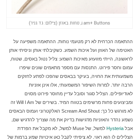
i.am+ Buttons, נוחות באוזן (צילום: גד גניר)
ההתאמה הכרחית לא רק מטעמי נוחות. ההתאמה משפיעה על 
האטימה של האוזן ועל איכות השמע. כשקיבלתי אותן וניסיתי אותן 
לראשונה, הייתי מזועזע מאיכות השמע: צליל נטול באסים, שטוח, 
עמום וחסר פירוט. התנסות עם מספר מתאמים שונים שיפרו 
משמעותית את החויה, בעיקר בבאסים שהפכו לפתע לחזקים 
הרבה יותר. למרות השיפור המשמעותי, אלו אינן אזניות 
לאודיופילים. הצליל סגור וסובל עדיין מחוסר פירוט מסוים 
ומביצועים פחות מרשימים בטווח המיד. בשירים של Will I Am זה 
לא מורגש כל כך: Scream And Shout האלקטרוני ועמוס הבאסים 
נשמע נהדר והאזניות מדגישות בדיוק את מה שצריך להדגיש שם, 
אבל 
Hysteria
 למשל, של Muse למשל, לא מקבל את הפרדת 
הצלילים לו הוא ראוי. לא ציפיתי לקבל כאן איכויות שמע ברמות של 