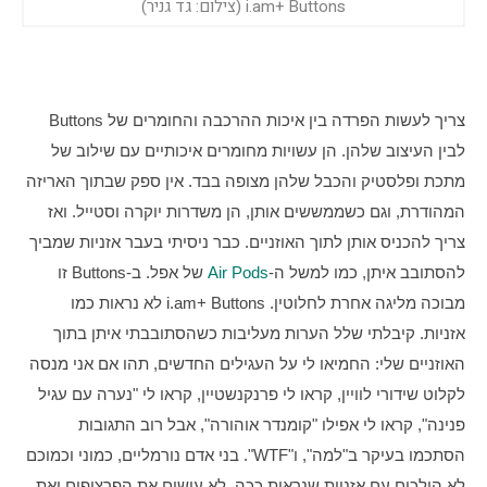
i.am+ Buttons (צילום: גד גניר)
צריך לעשות הפרדה בין איכות ההרכבה והחומרים של Buttons 
לבין העיצוב שלהן. הן עשויות מחומרים איכותיים עם שילוב של 
מתכת ופלסטיק והכבל שלהן מצופה בבד. אין ספק שבתוך האריזה 
המהודרת, וגם כשממששים אותן, הן משדרות יוקרה וסטייל. ואז 
צריך להכניס אותן לתוך האוזניים. כבר ניסיתי בעבר אזניות שמביך 
להסתובב איתן, כמו למשל ה-
Air Pods
 של אפל. ב-Buttons זו 
מבוכה מליגה אחרת לחלוטין. i.am+ Buttons לא נראות כמו 
אזניות. קיבלתי שלל הערות מעליבות כשהסתובבתי איתן בתוך 
האוזניים שלי: החמיאו לי על העגילים החדשים, תהו אם אני מנסה 
לקלוט שידורי לוויין, קראו לי פרנקנשטיין, קראו לי "נערה עם עגיל 
פנינה", קראו לי אפילו "קומנדר אוהורה", אבל רוב התגובות 
הסתכמו בעיקר ב"למה", ו"WTF". בני אדם נורמליים, כמוני וכמוכם 
לא הולכים עם אזניות שנראות ככה, לא עושים את הפרצופים ואת 