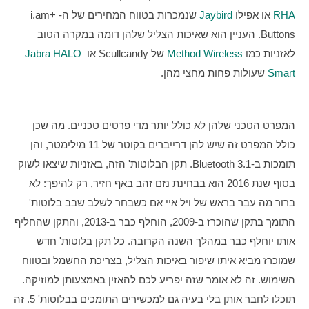
RHA
 או אפילו 
Jaybird
 שנמכרות בטווח המחירים של ה-i.am+ 
Buttons. העניין הוא שאיכות הצליל שלהן דומה במקרה הטוב 
לאזניות כמו 
Method Wireless
 של Scullcandy או 
Jabra HALO 
Smart
 שעולות פחות מחצי מהן.
המפרט הטכני שלהן לא כולל יותר מדי פרטים טכניים. מה שכן 
כולל המפרט זה שיש להן דרייברים בקוטר של 11 מילימטר, והן 
תומכות ב-Bluetooth 3.1. תקן הבלוטות' הזה, באזניות שיצאו לשוק 
בסוף שנת 2016 הוא בבחינת נזם זהב באף חזיר, רק להיפך: לא 
ברור מה עבר בראש של ויל איי אם כשבחר לשלב שבב בלוטות' 
התומך בתקן שהוכרז ב-2009, הוחלף כבר ב-2013, והתקן שהחליף 
אותו יוחלף כבר במהלך השנה הקרובה. כל תקן בלוטות' חדש 
שמוכרז מביא איתו שיפור באיכות הצליל, בצריכת החשמל ובטווח 
השימוש. זה לא אומר שזה יפריע לכם להאזין באמצעותן למוזיקה. 
תוכלו לחבר אותן בלי בעיה גם למכשירים התומכים בבלוטות' 5. זה 