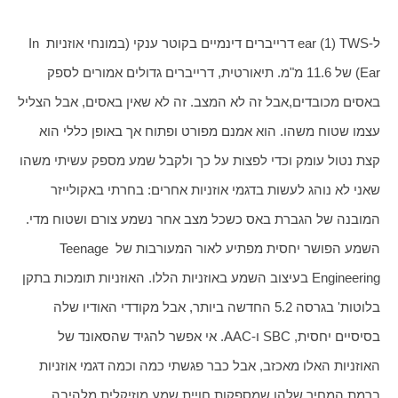
ל-ear (1) TWS דרייברים דינמיים בקוטר ענקי (במונחי אוזניות In 
Ear) של 11.6 מ"מ. תיאורטית, דרייברים גדולים אמורים לספק 
באסים מכובדים,אבל זה לא המצב. זה לא שאין באסים, אבל הצליל 
עצמו שטוח משהו. הוא אמנם מפורט ופתוח אך באופן כללי הוא 
קצת נטול עומק וכדי לפצות על כך ולקבל שמע מספק עשיתי משהו 
שאני לא נוהג לעשות בדגמי אוזניות אחרים: בחרתי באקולייזר 
המובנה של הגברת באס כשכל מצב אחר נשמע צורם ושטוח מדי. 
השמע הפושר יחסית מפתיע לאור המעורבות של Teenage 
Engineering בעיצוב השמע באוזניות הללו. האוזניות תומכות בתקן 
בלוטות' בגרסה 5.2 החדשה ביותר, אבל מקודדי האודיו שלה 
בסיסיים יחסית, SBC ו-AAC. אי אפשר להגיד שהסאונד של 
האוזניות האלו מאכזב, אבל כבר פגשתי כמה וכמה דגמי אוזניות 
ברמת המחיר שלהן שמספקות חויית שמע מוזיקלית מלהיבה 