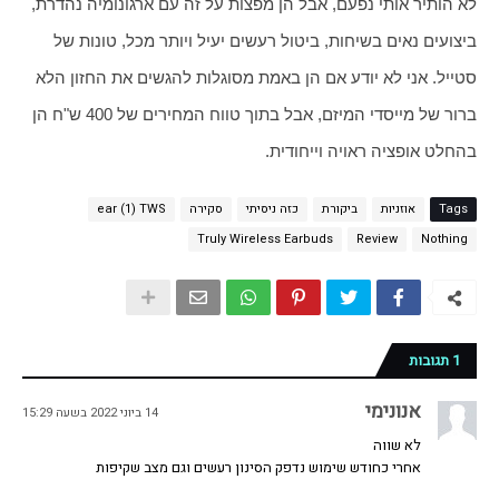
לא הותיר אותי נפעם, אבל הן מפצות על זה עם ארגונומיה נהדרת, 
ביצועים נאים בשיחות, ביטול רעשים יעיל ויותר מכל, טונות של 
סטייל. אני לא יודע אם הן באמת מסוגלות להגשים את החזון הלא 
ברור של מייסדי המיזם, אבל בתוך טווח המחירים של 400 ש"ח הן 
בהחלט אופציה ראויה וייחודית.
Tags
אוזניות
ביקורת
כזה ניסיתי
סקירה
ear (1) TWS
Truly Wireless Earbuds
Review
Nothing
1 תגובות
אנונימי
14 ביוני 2022 בשעה 15:29
לא שווה
אחרי כחודש שימוש נדפק הסינון רעשים וגם מצב שקיפות