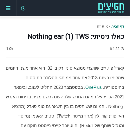
דף הבית
אוזניות
כאלו ניסיתי: Nothing ear (1) TWS
1
6.1.22
קארל פיי, יזם שוויצרי ממוצא סיני, רק בן 32, הוא אחד משני היזמים 
שהקימו בשנת 2013 את אחד ממותגי הסלולר התוססים 
בהיסטוריה, 
OnePlus
. בספטמבר 2020 החליט לעזוב, ובינואר 
2021 הכריז על המיזם החדש שלו העונה לשם מצית בדיחות הקרש 
"Nothing". המיזם ששותפים בו בין השאר גם טוני פאדל (ממציא 
האייפוד) קווין לין (אחד מייסדי Twitch), סטיב האפמן (מייסד 
ומנכ"ל שותף של Reddit) והיוטיובר קייסי נייסטט הוקם עם 