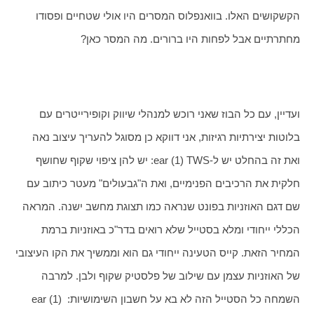
הקשקושים האלו. בוואנפלוס המסרים היו אולי שטחיים ופסודו 
מחתרתיים אבל לפחות היו ברורים. מה המסר כאן?
ועדיין, עם כל הבוז שאני רוכש למנהלי שיווק וקופירייטרים עם 
בלוטות יצירתיות רגיזות, אני דווקא כן מסוגל להעריך עיצוב נאה 
ואת זה בהחלט יש ל-ear (1) TWS: יש להן ציפוי שקוף שחושף 
חלקית את הרכיבים הפנימיים, ואת ה"גבעולים" מעטר כיתוב עם 
שם דגם האוזניות בפונט שנראה כמו תצוגת מחשב ישנה. המראה 
הכללי ייחודי ומלא בסטייל שלא רואים בדר"כ באוזניות ברמת 
המחיר הזאת. קייס הטעינה ייחודי גם הוא וממשיך את הקו העיצובי 
של האוזניות עצמן עם שילוב של פלסטיק שקוף ולבן. למרבה 
השמחה כל הסטייל הזה לא בא על חשבון השימושיות: ear (1) 