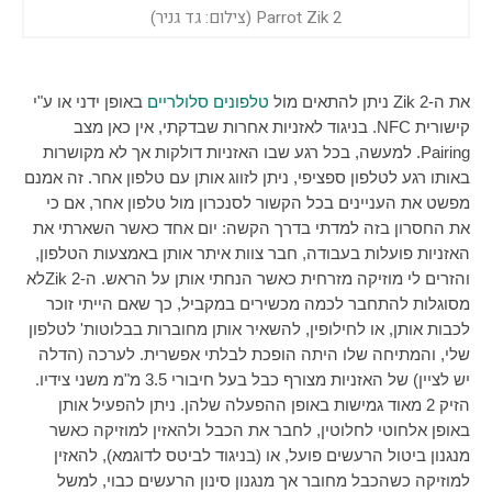
Parrot Zik 2 (צילום: גד גניר)
את ה-
Zik 2
ניתן להתאים מול
טלפונים סלולריים
באופן ידני או ע"י
קישורית
NFC
. בניגוד לאזניות אחרות שבדקתי, אין כאן מצב
Pairing
. למעשה, בכל רגע שבו האזניות דולקות אך לא מקושרות
באותו רגע לטלפון ספציפי, ניתן לזווג אותן עם טלפון אחר. זה אמנם
מפשט את העניינים בכל הקשור לסנכרון מול טלפון אחר, אם כי
את החסרון בזה למדתי בדרך הקשה: יום אחד כאשר השארתי את
האזניות פועלות בעבודה, חבר צוות איתר אותן באמצעות הטלפון,
והזרים לי מוזיקה מזרחית כאשר הנחתי אותן על הראש. ה-
Zik 2
לא
מסוגלות להתחבר לכמה מכשירים במקביל, כך שאם הייתי זוכר
לכבות אותן, או לחילופין, להשאיר אותן מחוברות בבלוטות' לטלפון
שלי, והמתיחה שלו היתה הופכת לבלתי אפשרית. לערכה (הדלה
יש לציין) של האזניות מצורף כבל בעל חיבורי 3.5 מ"מ משני צידיו.
הזיק 2 מאוד גמישות באופן ההפעלה שלהן. ניתן להפעיל אותן
באופן אלחוטי לחלוטין, לחבר את הכבל ולהאזין למוזיקה כאשר
מנגנון ביטול הרעשים פועל, או (בניגוד לביטס לדוגמא), להאזין
למוזיקה כשהכבל מחובר אך מנגנון סינון הרעשים כבוי, למשל