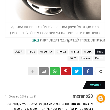
מבט מקרוב על חיישן המגע השולט על כיבוי וחידוש המוזיקה
כאשר מורידים ומניחים את האזניות על הראש (צילום: גד גניר)
האזניות נמסרו לבדיקה באדיבות רשת
באג
Tags
אוזניות
ביקורת
בלוטות'
כזה ניסיתי
סקירה
A2DP
Zik 2
Review
Parrot
1 תגובות
moranb20
21 במרץ 2016 בשעה 11:09
אז בשורה תחתונה אם אין בעיה של כסף מה היית ממליץ לקנות? את
הביטס סטודיו אלחוטיות או את אלו? אני יודעת שיש להם עכשיו