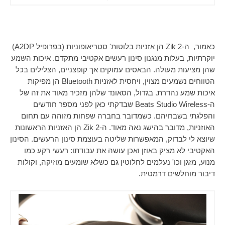
כאמור, ה-
Zik 2
הן אזניות בלוטות' סטריאופוניות (בפרופיל
A2DP
)
יוקרתיות, בעלות מנגנון סינון רעשים אקטיבי מתקדם. איכות השמע
שהן מציעות מעולה. הבאסים עמוקים אך קופצניים, הצלילים בכל
הטווחים נשמעים מצוין, ויחסית לאזניות
Bluetooth
הן מפיקות
איכות שמע נהדרת. בגדול, הסאונד שלהן מזכיר מאוד את זה של
ה-
Beats Studio Wireless
שבדקתי כאן לפני מספר חודשים
והפלגתי בשבחיהם. כשמדובר בחברה שפחות מזוהה עם תחום
האוזניות, מדובר בהישג נאה מאוד. ה-
Zik 2
הן האזניות הראשונות
שיוצא לי לבדוק, המאפשרות שליטה בעוצמת סינון הרעשים. הסינון
האקטיבי לא מציק באוזן ואכן עושה את עבודתו: רעשי רקע כמו
מנוע, מזגן וכו' נעלמים לחלוטין גם כשלא שומעים מוזיקה, וקולות
דיבור מוחלשים דרמטית.