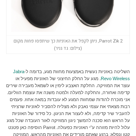
Parrot Zik 2, ניתן לקפל את האזניות כך שיתפסו פחות מקום
(צילום: גד גניר)
השליטה באזניות נעשית באמצעות מחוות מגע, בדומה ל-
Jabra
Revo Wireless
. מגע על החלק החיצוני של האזניות מפעיל או
עוצר את המוזיקה. החלקת האצבע לימין או לשמאל מעבירה שירים
קדימה ואחורה, והחלקה למעלה ולמטה משנה את עוצמת הווליום.
אני מוכרח להודות שמחוות המגע לא עובדות במאה אחוז. פעמים
רבות מצאתי את עצמי נאבק ולא מצליח להסביר לאזניות שרציתי
להעביר שיר קדימה, ולא לעצור את הניגון. כל סידור של האזניות
על הראש הוא סכנה להמשך ניגון המוזיקה לאור העובדה שכל מגע
עלול להיות מזוהה ע"י האזניות כפעולה.
Parrot
הוסיפה כאן פטנט
קטן ונפלא: ברגע שאתם מורידים את האזניות מהראש, המוזיקה