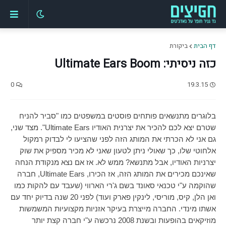
דף הבית
ביקורת
כזה ניסיתי: Ultimate Ears Boom
0
19.3.15
בלוגרים מתנשאים פותחים פוסטים במשפטים כמו "סביר להניח
שטרם יצא לכם להכיר את יצרנית האודיו
Ultimate Ears
". מצד שני,
גם אני לא הכרתי את המותג הזה לפני שהציעו לי לבדוק רמקול
אלחוטי שלו, כך שאולי ניתן לטעון שאני לא מכיר מספיק את שוק
יצרניות האודיו, אבל מתנשא? ממש לא. אז אם נצא מנקודת הנחה
שאינכם מכירים את המותג הזה, אז הכירו,
Ultimate Ears
, חברה
שהוקמה ע"י טכנאי סאונד בשם ג'רי הארווי (שעבד עם להקות כמו
ואן הלן, קיס, מוריסי, לינקין פארק ועוד) לפני 20 שנה בדיוק יחד עם
אשתו מינדי. החברה מייצרת בעיקר אזניות מקצועיות המשמשות
מוזיקאים בהופעות ובשנת 2008 נרכשה ע"י חברה קצת יותר