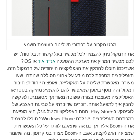
מבט מקרוב על כפתורי השליטה בעוצמת השמע
את הרמקול ניתן להצמיד לכל מכשיר בעל קישורית בלוטות'. יש
לכם מכשיר המריץ את מערכת ההפעלה
אנדרואיד
או
iOS
?
אשריכם! תוכלו להתקין את האפליקציה הייחודית של הרמקול הזה.
האפליקציה מספקת לכם מידע על אחוזי הסוללה שנותרו, שעון
מעורר, מאפשרת שליטה על האקולייזר, ואופציה ייחודית: חיבור
רמקול זהה נוסף באופן שמאפשר להם להשמיע מוזיקה בסטריאו.
האפליקציה מעוצבת בצורה פשוטה מאוד אך מסוגננת, ולא קשה
להבין איך לתפעל אותה. זוכרים שדיברתי על טביעת האצבע של
לוג'יטק? ב-
Play Store
, חנות האפליקציות של גוגל, היא מופיעה
כמפתחת האפליקציה. יש לכם
Windows Phone
? תוכלו להצמיד
את ה-
Boom
אליו, אך כנראה שתאלצו לוותר על כל האפשרויות
שמציעה האפליקציה. אגב, ה-
Boom
מצויד במיקרופון, מה שאומר