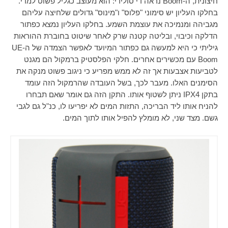
חיצונית, ה-
Boom
נראה די סולידי: הוא מעוצב כגליל פשוט למדי.
בחלקו העליון יש סימוני "פלוס" ו"מינוס" גדולים שלחיצה עליהם
מגביהה ומנמיכה את עוצמת השמע. בחלקו העליון נמצא כפתור
הדלקה וכיבוי, ובליטה קטנה שרק לאחר שיטוט בחוברת ההוראות
גיליתי כי היא למעשה גם כפתור המיועד לאפשר הצמדה של ה-
UE
Boom
עם מכשירים אחרים. חלקי הפלסטיק ברמקול הם מגנט
לטביעות אצבעות אך זה לא ממש מפריע כי ניגוב פשוט מנקה את
הסימנים האלו. מעבר לכך, בשל העובדה שהרמקול הזה עומד
בתקן
IPX4
ניתן לשטוף אותו. התקן הזה גם אומר שאם תבחרו
להניח אותו ליד הבריכה, התזות המים לא יפריעו לו, כנ"ל גם לגבי
גשם. מצד שני, לא מומלץ להפיל אותו לתוך המים.