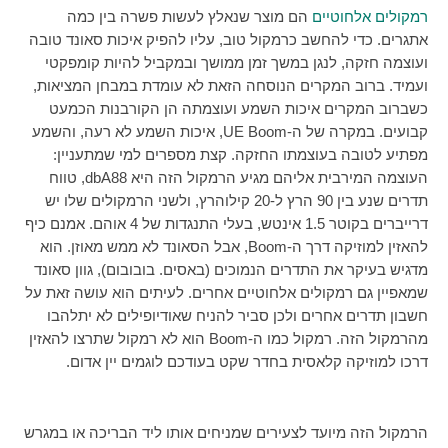
רמקולים אלחוטיים
הם מוצר שנאלץ לעשות פשרה בין כמה
אתגרים. כדי להחשב כרמקול טוב, עליו להפיק איכות סאונד טובה
ועוצמה חזקה, לנגן במשך זמן ממושך ובמקביל להיות קומפקטי
ועמיד. ברוב המקרים הנוסחה הזאת לא עומדת במבחן המציאות,
כשברוב המקרים איכות השמע ועוצמתה הן הקורבנות הכמעט
קבועים. במקרה של ה-
UE Boom
, איכות השמע לא רעה, והשמע
מפתיע לטובה בעוצמתו החזקה. קצת מספרים למי שמתעניין:
העוצמה המירבית אליהם מגיע הרמקול הזה היא 88
dbA
, טווח
תדרים שנע בין 90 הרץ ל-20 קילוהרץ, ולשני הרמקולים שלו יש
דרייברים בקוטר 1.5 אינטש, בעלי התנגדות של 4 אוהם. אמנם כיף
להאזין למוזיקה דרך ה-
Boom
, אבל הסאונד לא ממש מאוזן. הוא
מדגיש בעיקר את התדרים הנמוכים (באסים. בובובום), גוון סאונד
שמאפיין גם רמקולים אלחוטיים אחרים. לעיתים הוא עושה זאת על
חשבון תדרים אחרים ולכן סביר להניח שאודיופילים לא יתלהבו
מהרמקול הזה. רמקול כמו ה-
Boom
הוא לא רמקול שתרצו להאזין
דרכו למוזיקה קלאסית בחדר שקט בעודכם לוגמים יין אדום.
הרמקול הזה מיועד לצעירים שמניחים אותו ליד הבריכה או במגרש