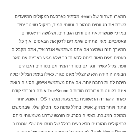
המארז השחור של Beam מסתיר כארבעה רמקולים המיועדים 
לשרת את הטווחים הנמוכים וטווחי המיד, רמקול טוויטר יחיד 
במרכז שמשרת את הטווחים הגבוהים, ושלושה רדיאטורים 
פאסיביים, מעין פתחים שאמורים לרסן את הבאסים. איך כל 
המערך הזה נשמע? אם אתם משתמשי אנדרואיד, אתם מקבלים 
באסים נאים מאוד ביחס לסאונד בר שלא מגיע באריזה עם סאב 
וופר, צליל עשיר, ונקי גם בטווחי המיד וגם בטווחים הגבוהים. 
הבעיה היחידה היא שהצליל מעט סגור, כאילו בימת הצליל יכולה 
היתה להיות רחבה יותר. אם אתם משתמשי אייפון, הסוגיה הזאת 
אינה רלוונטית עבורכם הודות ל-TrueSound אותה הזכרתי קודם. 
לאחר ההגדרה הראשונית באמצעות מכשיר iOS, השמע יותר 
פתוח ויותר מדויק, אפילו בחלל פתוח כמו הסלון שלי, שבהמשכו 
ממוקם המטבח. בצפייה בסרטים הורגש שדרוג משמעותי ביחס 
לרמקולים המובנים הלא רעים בכלל של הטלויזיה שלי. אמנם ב-
Black Hawk Down לא התקבל האפקט המסעיר של מסוקים 