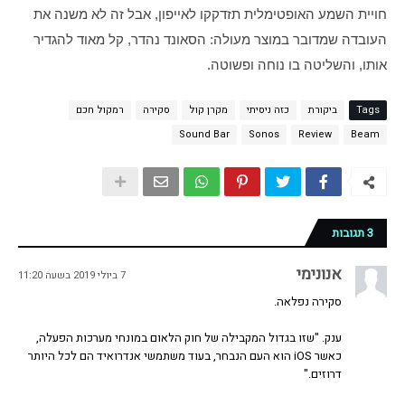
חויית השמע האופטימלית תזדקקו לאייפון, אבל זה לא משנה את 
העובדה שמדובר במוצר מעולה: הסאונד נהדר, קל מאוד להגדיר 
אותו, והשליטה בו נוחה ופשוטה.
Tags
ביקורת
כזה ניסיתי
מקרן קול
סקירה
רמקול חכם
Sound Bar
Sonos
Review
Beam
3 תגובות
אנונימי
7 ביולי 2019 בשעה 11:20
סקירה נפלאה.
ענק. "שזו בגדול המקבילה של חוק הלאום במונחי מערכות הפעלה,
כאשר iOS הוא העם הנבחר, בעוד משתמשי אנדרואיד הם לכל היותר
דרוזים."