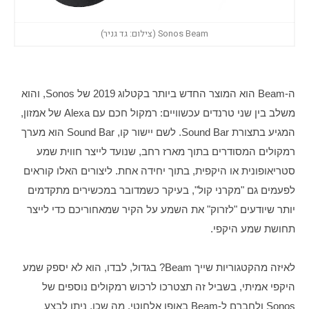
Sonos Beam (צילום: גד גניר)
ה-Beam הוא המוצר החדש ביותר בקטלוג 2019 של Sonos, והוא 
משלב בין שני טרנדים עכשוויים: רמקול חכם עם Alexa של אמזון, 
המגיע בתצורת Sound Bar. לשם יישור קו, Sound Bar הוא מערך 
רמקולים המסודרים בתוך מארז רחב, שנועד לייצר חווית שמע 
סטריאופונית או היקפית, בתוך יחידה אחת. ליצורים האלו קוראים 
לפעמים גם "מקרני קול", בעיקר כשמדובר במכשירים מתקדמים 
יותר שיודעים "לזרוק" את השמע על הקיר שמאחוריכם כדי לייצר 
תחושת שמע היקפי.
לאיזה מהקטגוריות שייך Beam? בגדול, לבדו, הוא לא יספק שמע 
היקפי אמיתי, בשביל זה תצטרכו לרכוש רמקולים נוספים של 
Sonos ולחברם ל-Beam באופן אלחוטי. מה שכן, ניתן לבצע 