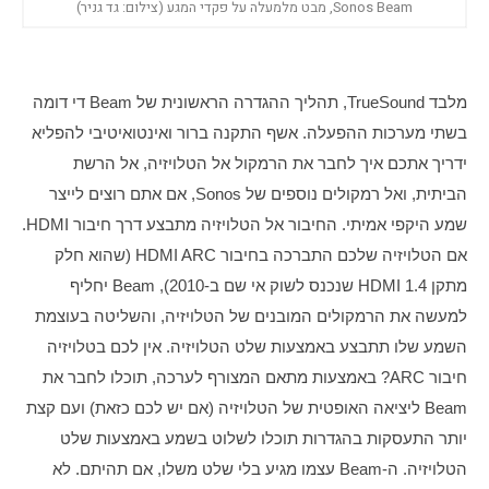
Sonos Beam, מבט מלמעלה על פקדי המגע (צילום: גד גניר)
מלבד TrueSound, תהליך ההגדרה הראשונית של Beam די דומה 
בשתי מערכות ההפעלה. אשף התקנה ברור ואינטואיטיבי להפליא 
ידריך אתכם איך לחבר את הרמקול אל הטלויזיה, אל הרשת 
הביתית, ואל רמקולים נוספים של Sonos, אם אתם רוצים לייצר 
שמע היקפי אמיתי. החיבור אל הטלויזיה מתבצע דרך חיבור HDMI. 
אם הטלויזיה שלכם התברכה בחיבור HDMI ARC (שהוא חלק 
מתקן HDMI 1.4 שנכנס לשוק אי שם ב-2010), Beam יחליף 
למעשה את הרמקולים המובנים של הטלויזיה, והשליטה בעוצמת 
השמע שלו תתבצע באמצעות שלט הטלויזיה. אין לכם בטלויזיה 
חיבור ARC? באמצעות מתאם המצורף לערכה, תוכלו לחבר את 
Beam ליציאה האופטית של הטלויזיה (אם יש לכם כזאת) ועם קצת 
יותר התעסקות בהגדרות תוכלו לשלוט בשמע באמצעות שלט 
הטלויזיה. ה-Beam עצמו מגיע בלי שלט משלו, אם תהיתם. לא 