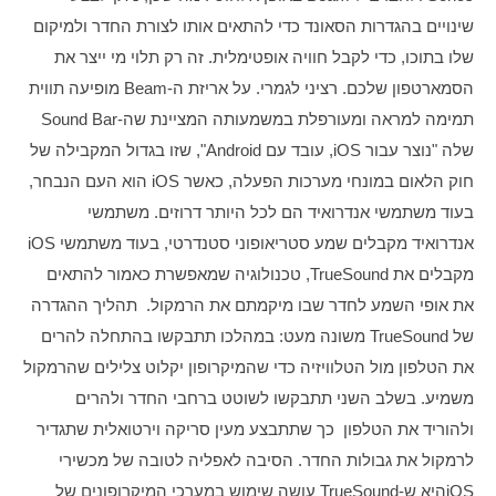
שינויים בהגדרות הסאונד כדי להתאים אותו לצורת החדר ולמיקום 
שלו בתוכו, כדי לקבל חוויה אופטימלית. זה רק תלוי מי ייצר את 
הסמארטפון שלכם. רציני לגמרי. על אריזת ה-Beam מופיעה תווית 
תמימה למראה ומעורפלת במשמעותה המציינת שה-Sound Bar 
שלה "נוצר עבור iOS, עובד עם Android", שזו בגדול המקבילה של 
חוק הלאום במונחי מערכות הפעלה, כאשר iOS הוא העם הנבחר, 
בעוד משתמשי אנדרואיד הם לכל היותר דרוזים. משתמשי 
אנדרואיד מקבלים שמע סטריאופוני סטנדרטי, בעוד משתמשי iOS 
מקבלים את TrueSound, טכנולוגיה שמאפשרת כאמור להתאים 
את אופי השמע לחדר שבו מיקמתם את הרמקול.  תהליך ההגדרה 
של TrueSound משונה מעט: במהלכו תתבקשו בהתחלה להרים 
את הטלפון מול הטלוויזיה כדי שהמיקרופון יקלוט צלילים שהרמקול 
משמיע. בשלב השני תתבקשו לשוטט ברחבי החדר ולהרים 
ולהוריד את הטלפון  כך שתתבצע מעין סריקה וירטואלית שתגדיר 
לרמקול את גבולות החדר. הסיבה לאפליה לטובה של מכשירי 
iOSהיא ש-TrueSound עושה שימוש במערכי המיקרופונים של 