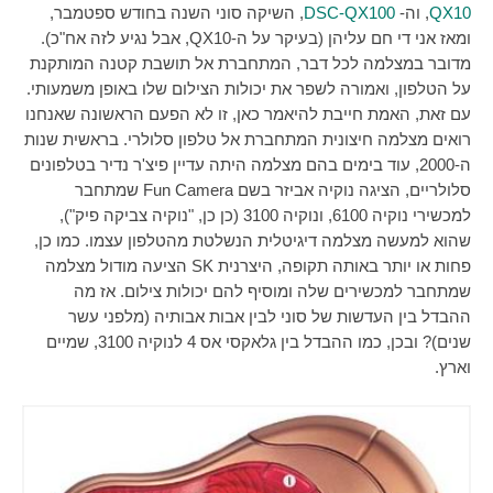
QX10
, וה-
DSC-QX100
, השיקה סוני השנה בחודש ספטמבר,
ומאז אני די חם עליהן (בעיקר על ה-
QX10
, אבל נגיע לזה אח"כ).
מדובר במצלמה לכל דבר, המתחברת אל תושבת קטנה המותקנת
על הטלפון, ואמורה לשפר את יכולות הצילום שלו באופן משמעותי.
עם זאת, האמת חייבת להיאמר כאן, זו לא הפעם הראשונה שאנחנו
רואים מצלמה חיצונית המתחברת אל טלפון סלולרי. בראשית שנות
ה-2000, עוד בימים בהם מצלמה היתה עדיין פיצ'ר נדיר בטלפונים
סלולריים, הציגה נוקיה אביזר בשם
Fun Camera
שמתחבר
למכשירי נוקיה 6100, ונוקיה 3100 (כן כן, "נוקיה צביקה פיק"),
שהוא למעשה מצלמה דיגיטלית הנשלטת מהטלפון עצמו. כמו כן,
פחות או יותר באותה תקופה, היצרנית
SK
הציעה מודול מצלמה
שמתחבר למכשירים שלה ומוסיף להם יכולות צילום. אז מה
ההבדל בין העדשות של סוני לבין אבות אבותיה (מלפני עשר
שנים)? ובכן, כמו ההבדל בין גלאקסי אס 4 לנוקיה 3100, שמיים
וארץ.