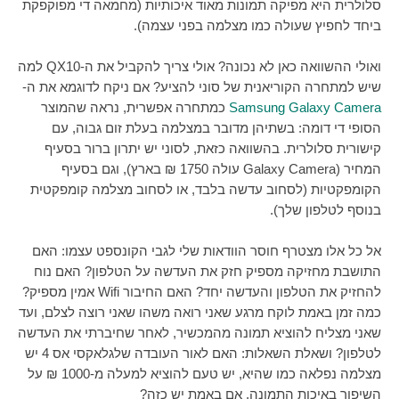
סלולרית היא מפיקה תמונות מאוד איכותיות (מחמאה די מפוקפקת
ביחד לחפיץ שעולה כמו מצלמה בפני עצמה).
ואולי ההשוואה כאן לא נכונה? אולי צריך להקביל את ה-
QX10
למה
שיש למתחרה הקוריאנית של סוני להציע? אם ניקח לדוגמא את ה-
Samsung Galaxy Camera
כמתחרה אפשרית, נראה שהמוצר
הסופי די דומה: בשתיהן מדובר במצלמה בעלת זום גבוה, עם
קישורית סלולרית. בהשוואה כזאת, לסוני יש יתרון ברור בסעיף
המחיר (
Galaxy Camera
עולה 1750 ₪ בארץ), וגם בסעיף
הקומפקטיות (לסחוב עדשה בלבד, או לסחוב מצלמה קומפקטית
בנוסף לטלפון שלך).
אל כל אלו מצטרף חוסר הוודאות שלי לגבי הקונספט עצמו: האם
התושבת מחזיקה מספיק חזק את העדשה על הטלפון? האם נוח
להחזיק את הטלפון והעדשה יחד? האם החיבור
Wifi
אמין מספיק?
כמה זמן באמת לוקח מרגע שאני רואה משהו שאני רוצה לצלם, ועד
שאני מצליח להוציא תמונה מהמכשיר, לאחר שחיברתי את העדשה
לטלפון? ושאלת השאלות: האם לאור העובדה שלגלאקסי אס 4 יש
מצלמה נפלאה כמו שהיא, יש טעם להוציא למעלה מ-1000 ₪ על
השיפור באיכות התמונה, אם באמת יש כזה?