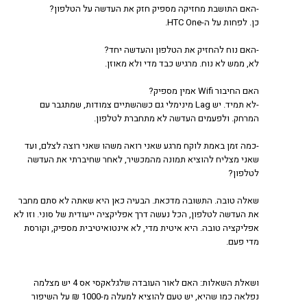
-האם התושבת מחזיקה מספיק חזק את העדשה על הטלפון?
כן. לפחות על ה-HTC One.
-האם נוח להחזיק את הטלפון והעדשה יחד?
לא, ממש לא נוח. מרגיש כבד מדי ולא מאוזן.
האם החיבור Wifi אמין מספיק?
-לא תמיד. יש Lag מינימלי גם כשהשתיים צמודות, שמתגבר עם
המרחק. ולפעמים העדשה לא מתחברת לטלפון.
-כמה זמן באמת לוקח מרגע שאני רואה משהו שאני רוצה לצלם, ועד
שאני מצליח להוציא תמונה מהמכשיר, לאחר שחיברתי את העדשה
לטלפון?
שאלה טובה. התשובה מדכאת. הבעיה כאן היא שאתה לא סתם מחבר
את העדשה לטלפון, הכל נעשה דרך אפליקציה ייעודית של סוני. וזו לא
אפליקציה טובה. היא איטית מדי, לא אינטואיטיבית מספיק, וקורסת
מדי פעם.
ושאלת השאלות: האם לאור העובדה שלגלאקסי אס 4 יש מצלמה
נפלאה כמו שהיא, יש טעם להוציא למעלה מ-1000 ₪ על השיפור