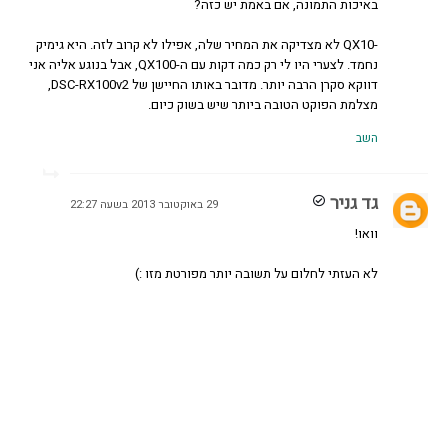
באיכות התמונה, אם באמת יש כזה?
-QX10 לא מצדיקה את המחיר שלה, אפילו לא קרוב לזה. היא גימיק
נחמד. לצערי היו לי רק כמה דקות עם ה-QX100, אבל בנוגע אליה אני
דווקא סקרן הרבה יותר. מדובר באותו החיישן של DSC-RX100v2,
מצלמת הפוקט הטובה ביותר שיש בשוק כיום.
השב
גד גניר
29 באוקטובר 2013 בשעה 22:27
וואו!
לא העזתי לחלום על תשובה יותר מפורטת מזו :)