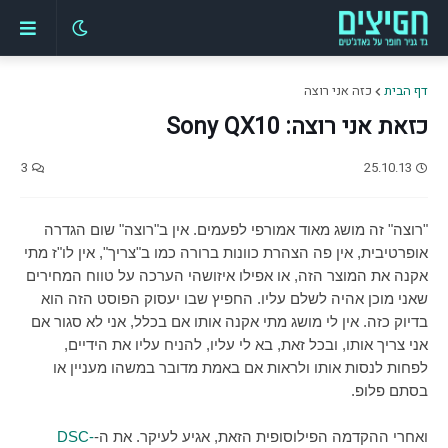
דף הבית
כזה אני רוצה
כזאת אני רוצה: Sony QX10
3
25.10.13
"רוצה" זה מושג מאוד אמורפי לפעמים. אין ב"רוצה" שום הגדרה
אופרטיבית, אין פה הצהרת כוונות ברורה כמו ב"צריך", אין לו"ז מתי
אקנה את המוצר הזה, או אפילו איזושהי הערכה על טווח המחירים
שאני מוכן אהיה לשלם עליו. החפיץ שבו יעסוק הפוסט הזה הוא
בדיוק כזה. אין לי מושג מתי אקנה אותו אם בכלל, אני לא סגור אם
אני צריך אותו, ובכל זאת, בא לי עליו, להניח עליו את הידיים,
לפחות לנסות אותו ולראות אם באמת מדובר במשהו מעניין או
בסתם פלופ.
ואחרי ההקדמה הפילוסופית הזאת, אגיע לעיקר. את ה-
DSC-