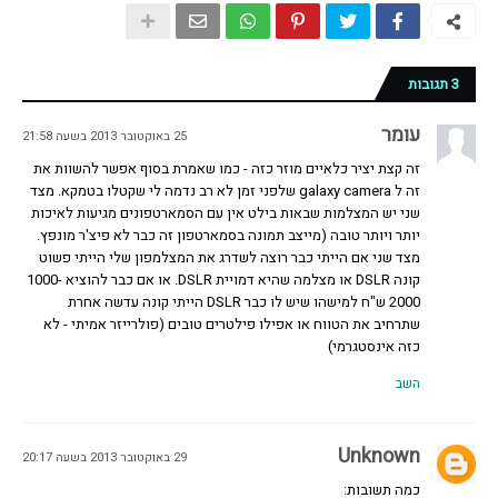
3 תגובות
עומר
25 באוקטובר 2013 בשעה 21:58
זה קצת יציר כלאיים מוזר כזה - כמו שאמרת בסוף אפשר להשוות את
זה ל galaxy camera שלפני זמן לא רב נדמה לי שקטלו בטמקא. מצד
שני יש המצלמות שבאות בילט אין עם הסמארטפונים מגיעות לאיכות
יותר ויותר טובה (מייצב תמונה בסמארטפון זה כבר לא פיצ'ר מונפץ.
מצד שני אם הייתי כבר רוצה לשדרג את המצלמפון שלי הייתי פשוט
קונה DSLR או מצלמה שהיא דמויית DSLR. או אם כבר להוציא 1000-
2000 ש"ח למישהו שיש לו כבר DSLR הייתי קונה עדשה אחרת
שתרחיב את הטווח או אפילו פילטרים טובים (פולרייזר אמיתי - לא
כזה אינסטגרמי)
השב
Unknown
29 באוקטובר 2013 בשעה 20:17
כמה תשובות: