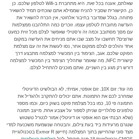
שאלתם, אענה בכל זאת. היא מתחברת ב-Wifi
לטלפון שלכם. כן
כן, הקישורית שסביר להניח שממילא אתם שוכחים תמיד להשאיר
פתוחה. בגלל שמדובר בחיבור אלחוטי, אין הכרח להשאיר את
העדשה מחוברת לטלפון עצמו. זוכרים כמה התלהבנו ממצלמות
עם מסך מסתובב וכמה זה ורסטילי שאפשר לצלם מכל זוית כמעט
שרוצים? תחשבו על מצב שבו אתם מניחים את העדשה במקום
אחד והולכים לצלם ממקום אחר, נסו לעשות את זה עם מצלמת
הפוקט שלכם. אגב, הצימוד בין המכשיר למצלמה מתבצע דרך
קישורית
NFC
, מה שאומר שתהליך הצימוד בין המכשיר למצלמה
דורש רק מגע בין השניים, ואתם מוכנים להתחיל לצלם.
מה עוד: זום
X
10. זום אופטי, אמיתי, לא הבולשיט הדיגיטלי
שמחרב לכם את התמונות. אתם יכולים להתקרב ולהגדיל את
התמונה פי 10, כמו בכל מצלמת פוקט בשוק כיום, וכמו מספר
טלפונים סלולריים שניתן לספור על אצבע אחת. מייצב תמונה
(שלא הבנתי אם הוא אופטי או דיגיטלי) אמור לנטרל טשטוש
שנגרם מרעידות ביד בעת צילום, והבטחה שנשמעת משכנעת למדי
מצד סוני שהחיישן בתוך המצלמה (חיישן
Exmor R
בטכנולוגיית
CMOS וברז
ולוציית 18 מגה פיקסל, לכל ה
צלמים העילאיים