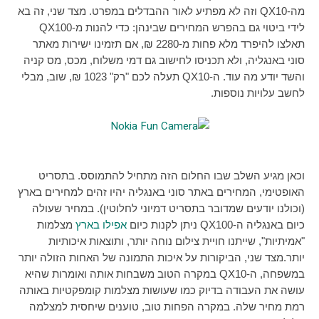
מה-
QX10
וזה לא מפתיע לאור ההבדלים במפרט. מצד שני, זה בא
לידי ביטוי גם בהפרש המחירים שבינהן: כדי להנות מ-
QX100
תאלצו להיפרד מלא פחות מ-2280 ₪, אם תזמינו ישירות מאתר
סוני באנגליה, ולא תכניסו לחישוב גם דמי משלוח, מכס, מס קניה
והשד יודע מה עוד. ה-
QX10
תעלה לכם "רק" 1023 ₪, שוב, מבלי
לחשב עלויות נוספות.
וכאן מגיע השלב שבו החלום הזה מתחיל להתמוסס. בתסריט
האופטימי, המחירים באתר סוני באנגליה יהיו זהים למחירים בארץ
(וכולנו יודעים שמדובר בתסריט דמיוני לחלוטין). במחיר שעולה
כיום באנגליה ה-
QX100
ניתן לקנות כיום
אפילו בארץ
מצלמות
"אמיתיות", שייתנו חויית צילום נוחה יותר, ותוצאות איכותיות
יותר.מצד שני, הביקורות על איכות התמונה של האחות הזולה יותר
במשפחה, ה-
QX10
במקרה הטוב משבחות אותה ואומרות שהיא
עושה את העבודה בדיוק כמו שעושות מצלמות קומפקטיות באותה
רמת מחיר שלה. במקרה הפחות טוב, טוענים שיחסית למצלמה