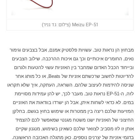
Meizu EP-51 (צילום: גד גניר)
מבחוץ הן נראות טוב. עשויות פלסטיק אמנם, אבל בצבעים וגימור 
נאים, החומרים איכותיים וכך גם איכות ההרכבה. שילוב הצבעים 
ובייחוד הכבל האדום שמחבר בין האזניות עשוי להטעות ולגרום 
להדיוטות לחשוב שרכשתם אזניות של Beats, או כל מותג אחר 
שניסה להידמות לעיצוב שלהם. השראה, העתקה, איך שלא תקראו 
לזה, ה-EP-51 נראות טוב. מעבר לכך, יש להן עמידות מסויימת 
במים. לא כדאי לשחות איתן, אבל הן ישרדו בוודאות את האזניים 
המזיעות שלכם ריצה בין ממטרות או שימוש בחוץ בגשם. בחלקן 
החיצוני של האזניות ישנו משטח מגנטי שמאפשר לכם להצמיד 
אותן זו לזו מסביב לצוואר שלכם כשאינן בשימוש, מנגנון שקיים 
בדגמי אזניות של יצרנים נוספים. כאן מתגלה האכזבה הראשונה. 