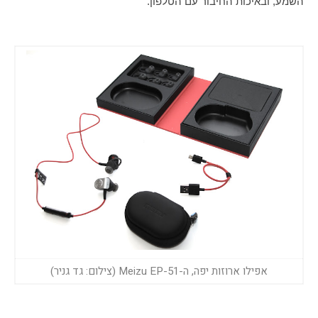
השמע, ובאיכות החיבור עם הטלפון. 
אפילו ארוזות יפה, ה-Meizu EP-51 (צילום: גד גניר)