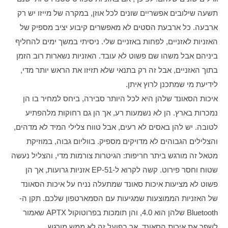
תשעה שילובים אפשריים שונים לכל אוזן, במקרה של מייזו יש רק 
ארבעה. כל ארבעת הסטים לא מאפשרים קיבוע יציב מספיק של 
האזניות לאזניים, לפחות באזניים שלי. ניסיתי במשך ימים להחליף 
ביניהם אבל משהו שם פשוט לא עובד. האזניות נשארות רוב הזמן 
בתוך האזניים, אבל זה רק בתנאי שלא תזיזו את הראש יותר מדי, 
לידיעת מי שמתכנן לרוץ איתן.
איכות הסאונד שלהן היא לכל היותר סבירה, ביחס למחיר בו הן 
נמכרות בארץ. הן לא נשמעות רע, אך הן גם רחוקות מלהפתיע 
לטובה. יש להן באסים לא רעים, אבל טווח צלילי המיד לא מדהים, 
והצלילים הגבוהים לא מדויקים מספיק. בווליום גבוה, במוזיקת 
מטאל זה מורגש ביתר חריפות: הגיטרות צורמות מדי, והצליל נעשה 
שטוח וחסר פירוט. קשה לקרוא ל-EP-51 אזניות גרועות, אך הן 
פשוט לא מציעות איכות סאונד שמתעלה נניח על איכות הסאונד 
של האזניות הממוצעות שמגיעות עם הסמארטפון שלכם. תקן ה-
Bluetooth שלהן הוא 4.0, והן תומכות בפרוטוקול APTX שאמור 
לשפר את איכות הסאונד, אך בפועל זה לא ממש מורגש.