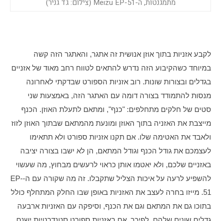
מתמגנטות, ה-Meizu EP-51 (צילום: גד גניר)
לקבע אזניות בתוך אוזן אנושית זה אתגר, והאתגר הזה קשה 
במיוחד כשהקיבוע הזה נדרש להתאים לטווח רחב מאוד של אזניים 
בגדלים ובצורות שונות. רוב אזניות הספורט שבדקתי לאחרונה 
מנסות להתמודד בצורה דומה עם האתגר הזה, באמצעות שני 
סטים של חלקים מתחלפים: "כנף", ומתאם לתעלת האוזן. הכנף 
מייצבת את האזניה בתוך האוזן ומונעת מהמתאם שבתוך האוזן לזוז 
ולאבד את האטימה שלו. אם תקנו אזניות ספורט ולא תתאימו 
לעצמכם את גודל הכנף וגודל המתאם, הן לא ישבו בצורה יציבה 
באזניים שלכם, ולא יאטמו אותן כראוי לרעשים מבחוץ, מה שעשוי 
להשפיע לרעה על איכות הצליל שתקבלו. זה מה שקורה עם ה-EP-
51. מייזו בחרה לעצב את האזניות באופן שבו החלק המתחלף כולל 
בתוכו גם את המתאם וגם את הכנף, וסיפקה עם האזניות ארבעה 
גדלים שונים שלהם. לפיכך, אם באזניות ספורט סטנדרטיות ישנם 