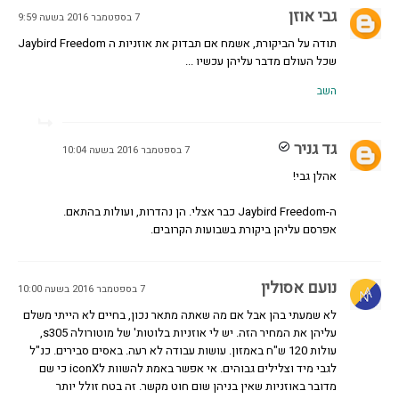
גבי אוזן
7 בספטמבר 2016 בשעה 9:59
תודה על הביקורת, אשמח אם תבדוק את אוזניות ה Jaybird Freedom
שכל העולם מדבר עליהן עכשיו ...
השב
גד גניר
7 בספטמבר 2016 בשעה 10:04
אהלן גבי!
ה-Jaybird Freedom כבר אצלי. הן נהדרות, ועולות בהתאם.
אפרסם עליהן ביקורת בשבועות הקרובים.
נועם אסולין
7 בספטמבר 2016 בשעה 10:00
לא שמעתי בהן אבל אם מה שאתה מתאר נכון, בחיים לא הייתי משלם
עליהן את המחיר הזה. יש לי אוזניות בלוטות' של מוטורולה s305,
עולות 120 ש"ח באמזון. עושות עבודה לא רעה. באסים סבירים. כנ"ל
לגבי מיד וצלילים גבוהים. אי אפשר באמת להשוות לiconX כי שם
מדובר באוזניות שאין בניהן שום חוט מקשר. זה בטח זולל יותר