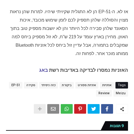
אז לא. ה-EP-51 הן לא התגלית שקיויתי שיהיו. למרות שהן נראות 
מצוין והסוללה שלהן תספיק לכם לזמן שימוש מכובד, איכות 
הסאונד שלהן סבירה לכל היותר והן לא יושבות מספיק טוב בתוך 
האוזן. מחירן בארץ עומד על 219 ש"ח, לא זול מספיק ביחס למה 
שמקבלים בתמורה, אבל עדיין זול ביחס לכל אזניות Bluetooth 
ממותג מוכר אחר. לפחות זה.  
האזניות נמסרו לבדיקה באדיבות רשת
באג
Tags
אוזניות
אזניות ספורט
ביקורת
כזה ניסיתי
סקירה
EP-51
Review
Meizu
9 תגובות