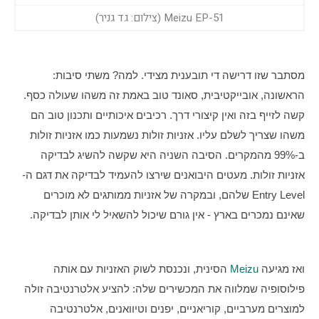
Meizu EP-51 (צילום: גד גניר)
מסתבר שזו דרישה די תובענית מצידי. למה? משתי סיבות: 
הראשונה, אובייקטיבית, סאונד טוב באמת זה משהו שעולה כסף. 
קשה לזייף בזה ואין קיצורי דרך. רכיבים איכותיים ותכנון טוב הם 
משהו שצריך לשלם עליו. אזניות זולות נשמעות כמו אזניות זולות 
ב-99% מהמקרים. הסיבה השניה היא שקשה להשיג לבדיקה 
אזניות זולות. מעטים היבואנים שירצו להעמיד לבדיקה את דגם ה-
Entry Level שלהם, ובמקרה של אזניות ממותגים לא מוכרים 
שאינם נמכרים בארץ - אין גורם שיכול להשאיל לי אותן לבדיקה.
ואז מגיעה 
Meizu
 הסינית, ונכנסת לשוק האזניות עם אותה 
פילוסופיה שמלווה את המכשירים שלה: להציע אלטרנטיבה זולה 
למוצרים מערביים, קוריאניים, יפנים וטיוואנים, אלטרנטיבה 