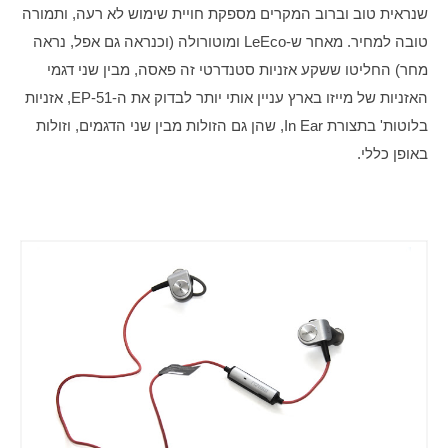
שנראית טוב וברוב המקרים מספקת חויית שימוש לא רעה, ותמורה 
טובה למחיר. מאחר ש-LeEco ומוטורולה (וכנראה גם אפל, נראה 
מחר) החליטו ששקע אזניות סטנדרטי זה פאסה, מבין שני דגמי 
האזניות של מייזו בארץ עניין אותי יותר לבדוק את ה-EP-51, אזניות 
בלוטות' בתצורת In Ear, שהן גם הזולות מבין שני הדגמים, וזולות 
באופן כללי.