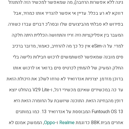
גיגה ללא אפשרות הרחבה), מה שמאפשר למכשיר הזה להתנהל 
דווקא לא רע בכלל. עדיין אי אפשר להגדיר אותו כמהיר, אבל 
בפירוש לא סבלתי מהביצועים שלו ובסה"כ דברים עבדו כשורה. 
המעבר בין אפליקציות היה זריז והתחושה הכללית היתה חלקה 
למדי. על ה-eSim אין כל כך מה להרחיב, כאמור, מדובר ברכיב 
סים מובנה שמאפשר למשתמשים לרכוש חבילות גלישה בלי 
החלק המעיק של להמתין לכרטיס סים בדואר או לרכוש אותו 
בדוכן מזדמן. יצרניות אנדרואיד לא טרחו לשלב את היכולת הזאת 
עד כה במכשירים שאינם מכשירי דגל, ו-V29 Lite בהחלט יוצא 
דופן מהבחינה הזאת. התוכנה שיושבת על החומרה הזאת היא 
Funtouch OS 13 המבוססת על אנדרואיד 13. כמו במותגים 
אחרים מבית BBK כדוגמת 
Realme
 ו-
Oppo
, הממשק אמנם לא  