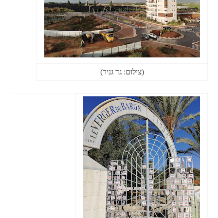
(צילום: גד גניר)