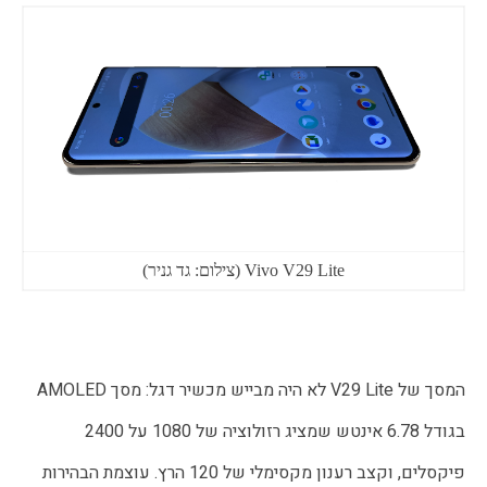
Vivo V29 Lite (צילום: גד גניר)
המסך של V29 Lite לא היה מבייש מכשיר דגל: מסך AMOLED
בגודל 6.78 אינטש שמציג רזולוציה של 1080 על 2400
פיקסלים, וקצב רענון מקסימלי של 120 הרץ. עוצמת הבהירות