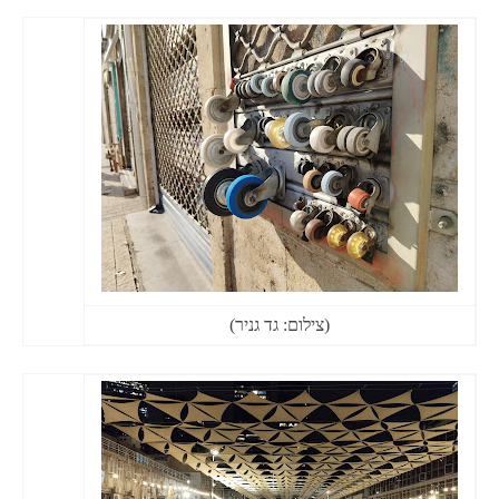
(צילום: גד גניר)