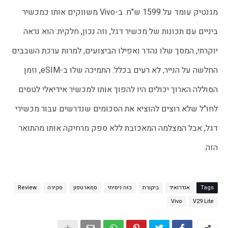
מגנטיק עומד על 1599 ש"ח. ב-Vivo משווקים אותו כמכשיר
ביניים עם תכונות של מכשיר דגל, וזה נכון, חלקית: הוא נראה
יוקרתי, המסך שלו נהדר ואפילו הביצועים, למרות ערכת השבבים
החלשה על הנייר, לא רעים בכלל. התמיכה שלו ב-eSIM, וזמן
הסוללה הארוך יכולים היו להפוך אותו למכשיר אידיאלי לטסים
לחו"ל שלא רוצים להוציא את הסכומים שנדרשים עבור מכשירי
דגל, אבל המצלמה המאכזבת ללא ספק מרחיקה אותו מהתואר
הזה.
Tags
אנדרואיד
ביקורת
כזה ניסיתי
סמארטפון
סקירה
Review
Vivo
V29 Lite