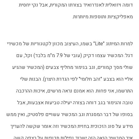
דומה ויזואלית לאנדרואיד בצורתו המקורית, אבל נקי יחסית 
מאפליקציות ותוספות מיותרות. 
למרות המיתוג "Lite" בשמו, העיצוב מכוון לקטגוריות של מכשירי
דגל: המכשיר עצמו דקיק (עובי של 7.9 מ"מ בלבד) וקל, עם
שולי מסך קמורים, וגב בגימור מחליף צבעים (המכשיר שהגיע
אליי הוא בצבע "זהב חלומי" לפי הגדרת היצרן). הבנות שלי
התרשמו, אני פחות. הוא אמנם נראה מרשים, איכות ההרכבה
טובה והגימור בגב דוחה בצורה יעילה טביעות אצבעות, אבל
בסופו של דבר המסגרת וגב המכשיר עשויים פלסטיק, ואין ממש
מידע על סוג הזכוכית בחזית המכשיר וזה אומר שקשה להעריך
איך המכשיר הנאה הזה ישרוד נפילות תכופות על רצפה קשה.