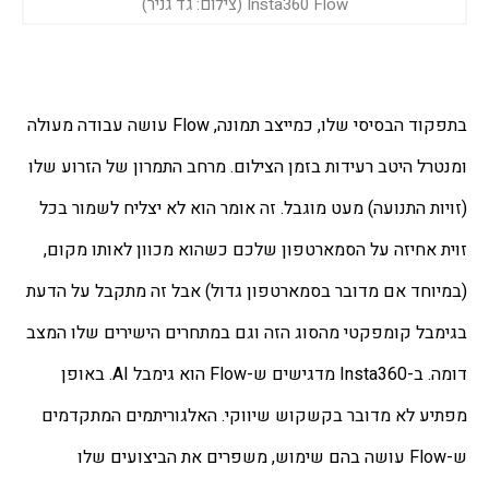
Insta360 Flow (צילום: גד גניר)
בתפקוד הבסיסי שלו, כמייצב תמונה, Flow עושה עבודה מעולה 
ומנטרל היטב רעידות בזמן הצילום. מרחב התמרון של הזרוע שלו 
(זויות התנועה) מעט מוגבל. זה אומר הוא לא יצליח לשמור בכל 
זוית אחיזה על הסמארטפון שלכם כשהוא מכוון לאותו מקום, 
(במיוחד אם מדובר בסמארטפון גדול) אבל זה מתקבל על הדעת 
בגימבל קומפקטי מהסוג הזה וגם במתחרים הישירים שלו המצב 
דומה. ב-Insta360 מדגישים ש-Flow הוא גימבל AI. באופן 
מפתיע לא מדובר בקשקוש שיווקי. האלגוריתמים המתקדמים 
ש-Flow עושה בהם שימוש, משפרים את הביצועים שלו 