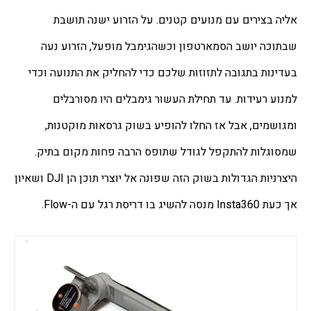
אליה בצירים עם מנועים קטנים. על הזרוע ישנה תושבת 
שבתוכה יושב הסמארטפון וכשהגימבל מופעל, הזרוע נעה 
בעדינות בתגובה לתזוזות שלכם כדי להחליק את התנועה וכדי 
למנוע רעידות. עד תחילת העשור גימבלים היו מסורבלים 
ומגושמים, אבל אז החלו להופיע בשוק גרסאות מוקטנות, 
שמסוגלות להתקפל לגודל שתופס הרבה פחות מקום בתיק. 
היצרניות הגדולות בשוק הזה שפונה אל יוצרי תוכן הן DJI ושאיון 
אך כעת Insta360 מנסה להשיג בו דריסת רגל עם ה-Flow.