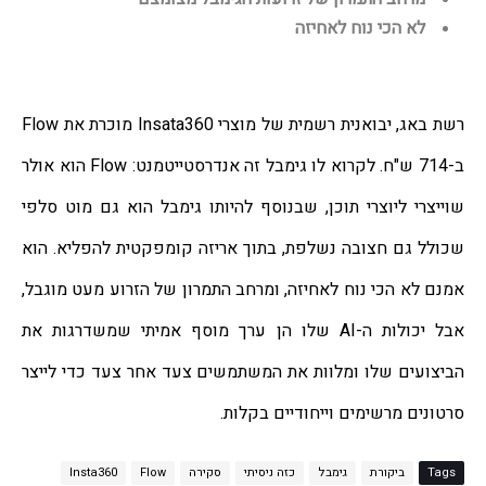
לא הכי נוח לאחיזה
רשת באג, יבואנית רשמית של מוצרי Insata360 מוכרת את Flow 
ב-714 ש"ח. לקרוא לו גימבל זה אנדרסטייטמנט: Flow הוא אולר 
שוייצרי ליוצרי תוכן, שבנוסף להיותו גימבל הוא גם מוט סלפי 
שכולל גם חצובה נשלפת, בתוך אריזה קומפקטית להפליא. הוא 
אמנם לא הכי נוח לאחיזה, ומרחב התמרון של הזרוע מעט מוגבל, 
אבל יכולות ה-AI שלו הן ערך מוסף אמיתי שמשדרגות את 
הביצועים שלו ומלוות את המשתמשים צעד אחר צעד כדי לייצר 
סרטונים מרשימים וייחודיים בקלות.
Tags
ביקורת
גימבל
כזה ניסיתי
סקירה
Flow
Insta360