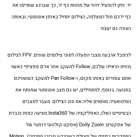
יד: ניתן להפעיל זיהוי של מחוות כף יד, כך שברגע שתרימו את 
כף ידכם מול המצלמה, הצילום יתחיל באופן אוטומטי, ובאותה 
הצורה גם יעצור.
לגימבל ארבעה מצבי הפעלה לסוגי צילומים שונים: FPV לצילום 
מזוית הראייה שלכם, Follow למעקב אחר אדם ספציפי כאשר 
אתם עומדים באותו מקום, ו-Pan Follow למעקב כששניכם 
בתנועה. בנוסף, למתחילים, יש גם מצב אוטומטי שמנתח את 
הסיטואציה ומתאים אליה את סוג הצילום. מעבר למצבים 
הבסיסיים האלו, האפליקציה של Insta360 מציעה כמות נכבדת 
של אפקטים: Dolly Zoom (אפקט קולנועי דרמטי של 
התמקדות בפנים של מצולם כשהרקע סביבו מתרחק), Motion 