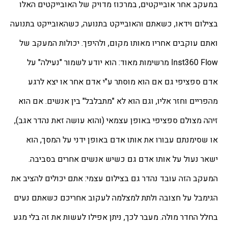
במעקב אחר אובייקטים, במרכוז מדויק של האובייקטים האלו 
בצילום וידאו, כשאתם והאובייקט בתנועה, כשהאובייקט בתנועה 
ואתם עוקבים אחריו מאותו מקום, ולהיפך. יכולות המעקב של 
Inst360 Flow מרשימות מאוד: הוא יודע לשמור "נעילה" על 
אדם ספציפי גם אם הוא מוסתר ע"י אדם אחר או יצא לרגע 
מהפריים וחזר אליו, וגם הוא לא "מתבלבל" בין אנשים. אם הוא 
זיהה מצולם ספציפי באופן עצמאי (והוא עושה זאת נהדר אגב), 
או שסימנתם עבורו את אותו אדם באופן ידני על המסך, הוא 
ישאר נעול על אותו אדם גם כשיש אנשים אחרים בסביבה. 
המעקב הזה עובד נהדר גם בצילום עצמי: אתם יכולים להציב את 
הגימבל על חצובה ולתת למצלמה לעקוב אחריכם כשאתם נעים 
בחלל החדר מולה. מעבר לכך, ניתן אפילו לעשות את זה בלי מגע 