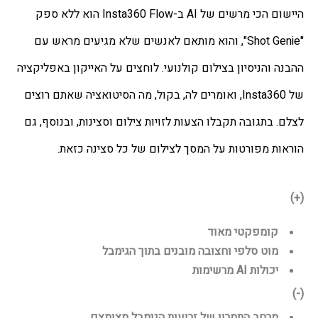
היישום הכי מרשים של AI ב-Insta360 Flow הוא ללא ספק 
"Shot Genie", והוא מותאם לאנשים שלא מגיעים מראש עם 
ההבנה והניסיון בצילום קולנועי. לוחצים על האייקון באפליקציה 
של Insta360, ואומרים לה, בקול, מה הסיטואציה שאתם רוצים 
לצלם. בתגובה תקבלו הצעות לזויות צילום וסצינות, ובנוסף, גם 
הוראות מפורטות על המסך לצילום של כל סצינה כזאת.
(+)
קומפקטי מאוד
מוט סלפי וחצובה מובנים בתוך הגימבל
יכולות AI מרשימות
(-)
מרחב התמרון של זרועות הגימבל מצומצם