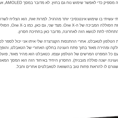
קה מספיק כדי לאפשר שימוש נוח גם בחוץ. לא מדובר במסך
AMOLED
, א
י עשיתי בו שימוש אינטנסיבי יותר מהרגיל. למרות זאת, הוא הצליח לשרו
מת הסוללה המביכה של ה-
One X
. מצד שני, גם כאן, כמו ב-
One X
, הסול
תחלתי לתת לנושא הזה לאחרונה, מדובר כאן בחתיכת חסרון.
 הטלפון לטאבלט. אחרי ההתנסות הקצרצרה שלי איתו אני יכול לספר לכ
לקה ומהירה מאוד בתוך פתח העגינה בחלקו האחורי של הטאבלט, והופך
ועם כל המפרט המרשים של הטלפון עצמו. כטאבלט הוא מהיר מאוד, פועל
גינה ישנה סוללה מובנית). החסרון היחיד באיחוד הזה הוא המסך המאכ
גורם לו להראות פחות טוב בהשוואה לטאבלטים אחרים וחבל.