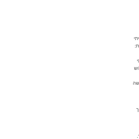
תי
:
י
וש
שה
ך