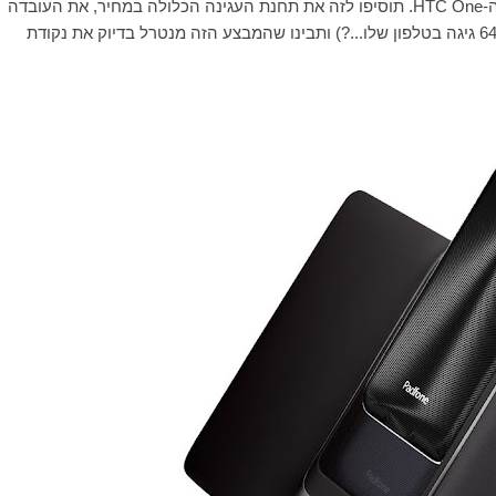
HTC One
. תוסיפו לזה את תחנת העגינה הכלולה במחיר, את העובדה
שלא צריך לקנות לו בנוסף גם כרטיס זכרון (מי צריך יותר מ-64 גיגה בטלפון שלו...?) ותבינו שהמבצע הזה מנטרל בדיוק את נקודת