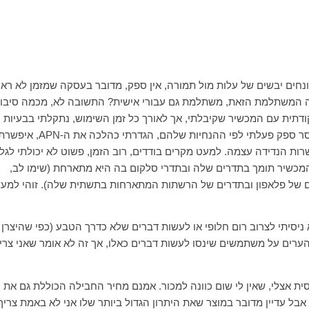
חים יבשים של עלות מול תמורה, אין ספק, מדובר בעסקה שמזמן לא ראי
 המשתלמת הזאת, משתלמת גם עבורי אישית? התשובה לא, מכמה סיבות
נקודתית עם המכשיר שקיבלתי, אך לאורך כל זמן השימוש, נתקלתי בבעיות
סר ספק פעלתי לפי ההנחיות שלהם, הגדרתי כהלכה את ה-
APN
, איפשרת
רות הנדידה עצמה. למעט מקרים בודדים, רוב הזמן, פשוט לא יכולתי לגל
המכשיר תומך בתדרים שלה ובתדרי סלקום בה היא מתארחת (שימו לב,
 של פלאפון ובתדרים של הרשתות המתארחות בתשתית שלה). זוהי למע
ניסיתי לצרוב רום חלופי או לעשות דברים שלא כדרך הטבע (כפי שהיצרן
ערים על משתמשים שינסו לעשות דברים כאלו, אך זה לא אומר שאני צרי
אבלט מצוין, חדש יחסית אצלי, שאין לי שום כוונה למכור. אמנם מחיר החבילה הכוללת גם את