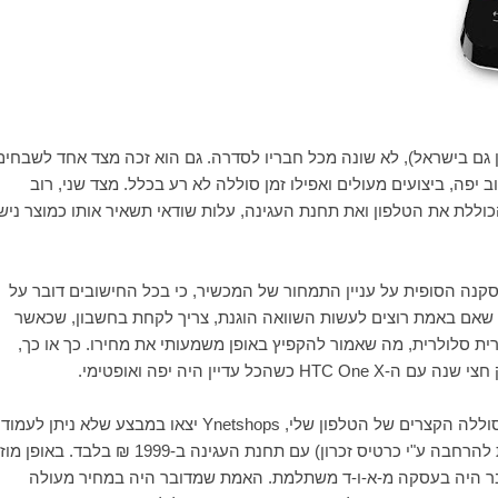
מכן גם בישראל), לא שונה מכל חבריו לסדרה. גם הוא זכה מצד אחד לשבחים
עבד מרובע ליבה, זכרון של 2 גיגה), עיצוב יפה, ביצועים מעולים ואפילו זמן סוללה לא רע בכלל. מצד שני, רוב
כוללת את הטלפון ואת תחנת העגינה, עלות שודאי תשאיר אותו כמוצר ניש
בר למסקנה הסופית על עניין התמחור של המכשיר, כי בכל החישובים דובר על
א שאם באמת רוצים לעשות השוואה הוגנת, צריך לקחת בחשבון, שכאשר
ית סלולרית, מה שאמור להקפיץ באופן משמעותי את מחירו. כך או כך,
 חצי שנה עם ה-
HTC One X
כשהכל עדיין היה יפה ואופטימי.
הסוללה הקצרים של הטלפון שלי,
Ynetshops
יצאו במבצע שלא ניתן לעמוד
בפניו: פדפון 2, בגרסת ה-64 גיגה (זכרון מובנה, אין אפשרות להרחבה ע"י כרטיס זכרון) עם תחנת העגינה ב-1999 ₪ בלבד. 
חבילה ל-2499 ₪, אך עדיין מדובר היה בעסקה מ-א-ו-ד משתלמת. האמת שמדובר היה במחיר מעולה