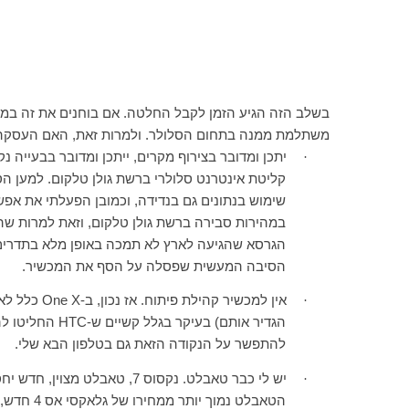
בשלב הזה הגיע הזמן לקבל החלטה. אם בוחנים את זה במונ
משתלמת ממנה בתחום הסלולר. ולמרות זאת, האם העסקה
·
יתכן ומדובר בצירוף מקרים, ייתכן ומדובר בבעייה 
קליטת אינטרנט סלולרי ברשת גולן טלקום. למען ה
שימוש בנתונים גם בנדידה, וכמובן הפעלתי את אפש
במהירות סבירה ברשת גולן טלקום, וזאת למרות ש
הגרסא שהגיעה לארץ לא תמכה באופן מלא בתדרים
הסיבה המעשית שפסלה על הסף את המכשיר.
·
אין למכשיר קהילת פיתוח. אז נכון, ב-
One X
כלל לא 
הגדיר אותם) בעיקר בגלל קשיים ש-
HTC
החליטו לה
להתפשר על הנקודה הזאת גם בטלפון הבא שלי.
·
יש לי כבר טאבלט. נקסוס 7, ט
הטאבלט נמוך יותר ממחירו של גלאקסי אס 4 חדש, אבל עדיין מדובר במוצר שאת היתרון הגדול ביותר שלו אני לא באמת צריך.