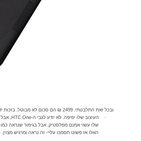
ובכל זאת התלבטתי. 2499 ₪ הם סכום לא מבוטל. בזכות ידידה טובה הצלחתי להניח עליו את ידיי למשך יומיים, והגעתי למספר תובנות:
·
העיצוב שלו יפיפה. לא יודע לגבי ה-
HTC One
שלו עשוי אמנם מפלסטיק, אבל בגימור שנראה כמו א
האלו אז פשוט תסמכו עליי- זה נראה ומרגיש מצוין