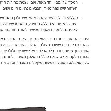
·
המסך שלו מצוין. חד מאוד, ועם עוצמת בהירות חז
השחור שלו כהה מאוד, הצבעים נראים חיים ויפים
·
סוללה: היו לי יומיים להנות מהמכשיר ולכן השתמשת
שימוש של יום שלם ללא הטענה, הישג מרשים לעו
לא ניתנת להסרה מגוף המכשיר ולאור החשיבות שה
היתרון החשוב ביותר בפדפון הוא תחנת העגינה ההופכת את
שמדובר בקונספט שעובד מעולה. הטלפון מתיישב בצורה ח
אותו בתוך שניות בודדות לטאבלט בעל קישורית סלולרית, 
בצורה חלקה ואף טוען את סוללת הטלפון (מאחר ולתחנת הע
של הטאבלט, הסובל מצפיפות פיקסלים נמוכה יחסית, מה ש