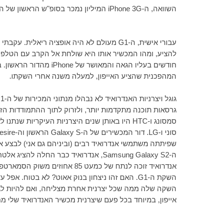
השוואה,
ה-
iPhone 3G
המיליון נמכר בסופ"ש הראשון של 
עבורי אישית, ה-
G1
מעולם לא היה אופציה ריאלית. עקבתי בא
להציע, ומהו המכשיר אותו היא שולחת אל הקרב עם הטלפון
חודשים בעליו הגאה והמאושר של
iPhone
מהדור הראשון. ב
המהפכנית שהציע האייפון, למעלה משנה אחרי השקתו.
גוגל ויצרניות האנדרואיד לא נבהלו מנתוני המכירות של ה-
1
גרסאות תוכנה מתקדמות יותר, ולזרוק לתוך ההתמודדות הזא
סמסונג ו-
HTC
היו באותן שנים היצרניות העיקריות שנתנו לא
סוני ו-
LG
. דור המכשירים של ה-
Galaxy S
הראשון וה-
sire
שפיתתה משתמשי אנדרואיד רבים (וביניהם גם אני) לבצע
ה-
Samsung Galaxy S2
, אנדרואיד כבר החלה להציג אלטר
אנדרואיד זוכה לנתח של כמעט 85 
השקת ה-
G1
. האם זהו ניצחון בנוק אאוט? לא בטוח. אפל עד
השקה שלה ממה שכל יצרנית אחרת מצליחה, ואם להיות לגמ
אייפון, במיוחד בכל פעם שיצרנית מכשיר האנדרואיד שלי 