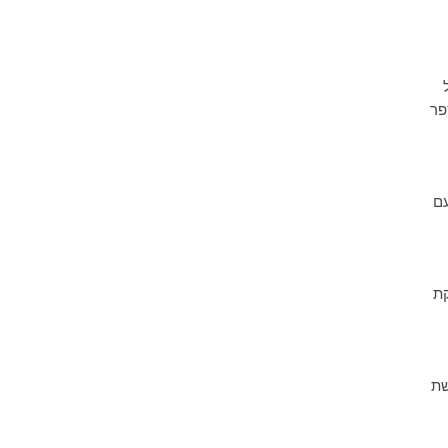
מספר
עם
קת
שת