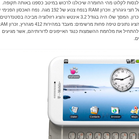
את, בואו ננסה לחזור 6 שנים אחורה, ולנסות לקלוט מהי החומרה שיכולנו לרכוש במיטב כספנו באותה תקופה.
חצי גיגהרץ, וזכרון
RAM
בנפח צנוע של 192 מגה. נפח האכסון הפנימי
עמד על 256 מגה, אך ניתן היה להרחבה במאצעות כרטיס זכרון. המסך שלו היה בגודל 3.2 אינטש והציג רזולוציה מביכה בסטנדרטים
RAM
 רבים להתחיל את מלחמת ההשמצות כנגד האייפונים לדורותיהם, אשר מגיעים
ם.