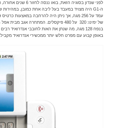
לפני שנדון בסוגיה הז
ה-
G1
היה מצויד במעבד בעל ליבה אחת כמובן, במהירות של 
של ימינו: 320
על 480 פיקסלים. המתחרה אגב מבית אפל הציג נתונים טיפה פחות מרשימים: מעבד במהירות 412 מגהרץ, זכרון
בנפח 128 מגה, מה שנתן את האות לחובבי אנדרואיד
באופן קבוע עם מפרט חלש יותר ממכשירי אנדרואיד מקבילי