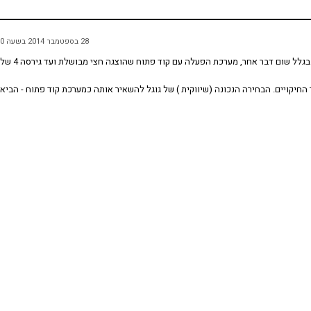
28 בספטמבר 2014 בשעה 12:40
.האנדרואיד התפשט בגלל ההצלחה האדירה של האייפון. לא בגלל שום דבר אחר, מערכת הפעלה עם קוד פ
יקויים. הבחירה הנכונה (שיווקית ) של גוגל להשאיר אותה כמערכת קוד פתוח - הביא