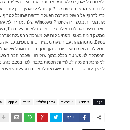
ולמרות כל זאת, זו ללא ספק מהפכה, אנדרואיד הצליחה לה
להתרחש מהפכה כזאת שוב? קשה לי להאמין. נכון להיום א
כדי לדחוף אל השוק מערכת הפעלה חדשה שתוכל לטרוף שו
את מכירות מכשירי ה-
Windows Phone
האנדרואיד הגדולה בעולם כיום, מנסה לעבוד על
Tizen
, מע
ממשק דומה באופן מפתיע לזה של מערכת ההפעלה אנדרואיד
Bada
, מתמהמהת עם השקת מכשירי טיזן נוספים, כנראה מת
הסלולר העולמית אין כיום שחקן נוסף בסדר הגודל של אפל
הרפתקה לא פשוטה בכלל בתוך שוק רווי, שכבר הכחיד מערכ
למערכת הפעלה לטלויזיות חכמות בלבד. לכן, במצב כזה,
למשך עוד שנים רבות, הישג נאה למערכת הפעלה שמעטים היו מה
Tags
אייפון 6
אנדרואיד
טלפון סלולרי
מיוחד
Apple
C
שתף