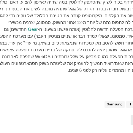
ידחף בכוח לשוק שהסתפק לחלוטין במה שהיה לאייפון להציע. האם יכולה
ין בשוק חברה בסדר הגודל של גוגל שתהיה מוכנה לשים את הכסף הנדר
ב את הקלפים. מיקרוסופט קנתה את חטיבת הסלולר של נוקיה כדי להגד
שלה, אך זה לא עזר לה לתפוס נתח של יותר מ-12 אחוז מהשוק. סמסונג, יצרנית מכשירי
רכת הפעלה חדשה לחלוטין (אותה פגשנו בשעוני ה-
Gear
החדשים)עם
. סמסונג, שאולי למדה דבר או שניים מניסיון העבר) עם מערכת ההפע
וך חשש להסב נזק למכירות שנמצאות כיום בשיאן. מי עוד? אין עוד. במ
 או גוגל, שמוכן יהיה להכנס להרפתקה של בניית מערכת הפעלה עצמאית,
ות הפעלה כמו סימביאן על שלל גרורתיה ו-
WebOS
שהפכה לאחרונה
 נראה שאנדרואיד תמשיך להעמיק את שליטתה בשוק הסמארטפונים העולמ
מרים עליה רק לפני 6 שנים.
Samsung
HT