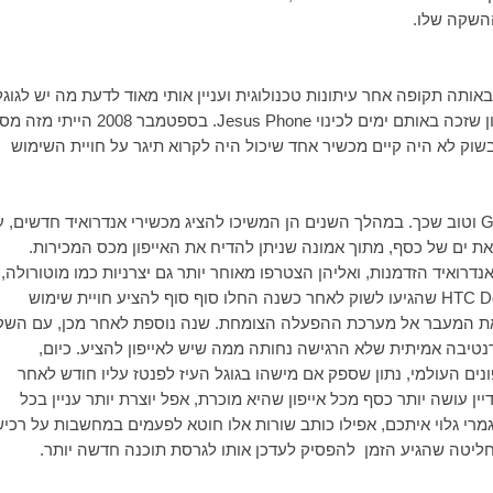
ההשקה שלו.
ותה תקופה אחר עיתונות טכנולוגית ועניין אותי מאוד לדעת מה יש לגוגל
 שזכה באותם ימים לכינוי
Jesus Phone
. בספטמבר 2008 הייתי מזה 
שוק לא היה קיים מכשיר אחד שיכול היה לקרוא תיגר על חויית השימוש
G
וטוב שכך. במהלך השנים הן המשיכו להציג מכשירי אנדרואיד חדשים, 
ת ים של כסף, מתוך אמונה שניתן להדיח את האייפון מכס המכירות.
נדרואיד הזדמנות, ואליהן הצטרפו מאוחר יותר גם יצרניות כמו מוטורולה,
HTC De
שהגיעו לשוק לאחר כשנה החלו סוף סוף להציע חויית שימוש
 את המעבר אל מערכת ההפעלה הצומחת. שנה נוספת לאחר מכן, עם הש
נטיבה אמיתית שלא הרגישה נחותה ממה שיש לאייפון להציע. כיום,
אחוזים משוק הסמארטפונים העולמי, נתון שספק אם מישהו בגוגל העיז לפנטז עליו חודש לאחר
יין עושה יותר כסף מכל אייפון שהיא מוכרת, אפל יוצרת יותר עניין בכל
רי גלוי איתכם, אפילו כותב שורות אלו חוטא לפעמים במחשבות על רכי
מחליטה שהגיע הזמן להפסיק לעדכן אותו לגרסת תוכנה חדשה יותר.