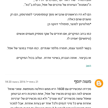
ה"נאמנות" העיוורת של צרכנים של אפל, גובלת ב"כת"..
הם לא היו הראשונים שהביאו מסך קומפוסטיבי לסמרטפון, הם רק
טוענים שהם כאלה.
*מולטיטץ למוצר, פופולרי דווקה כן.
כמו ברוב המיקרים, אם חוזרים על שקר מספיק פעמים אנשים
(טיפשים) יאמינו לו.
בקשר למוצר עצמו, חומרה מלפני שנתיים.. כמו תמיד במוצר של אפל.
או בקיצור.. אותה הגברת, בשינוי אדרת.. ועלוב בכול המיקרים.
השב
משה יוסף
21 באפריל 2016 בשעה 18:20
מכירת המכשירים עם 16GB היא ממש החלטה מטופשת. שאני שואל
אנשים למה הם קונים מכשיר של אפל, אחת הסיבות היא הביטחון
שאפל עושה מכשירים "כמו שצריך" ולא כמו מכשירים של יצרניות
אחרות שיש כל מיני דגמים ולכל אחד יש בעיות אחרות. אבל למכור