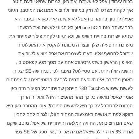
בכוח עיבוד (ואפל לא עשתה זאת כאן, למרות שהיא יודעת היטב 
איך לקחת מפרט לא חזק במיוחד ולהוציא ממנו את המיטב), הגיוני 
אפילו לחסוך בחומרים (ואפל לא עשתה זאת כאן אך בעבר היא 
כבר עשתה זאת ב-iPhone 5C) לא הגיוני לעשות זאת במשהו 
שנוגע ישירות בחויית השימוש, ולא הגיוני לקחת פיצ'ר שמייחד את 
מערכת ההפעלה שלך ובצורה מכוונת להקטין את האוכלוסיה 
שתוכל להחשף אליו. תארו לעצמכם את אפל מוציא לשוק את 
האייפון הראשון בשתי גרסאות: אחת עם מסך מגע קפאסטיבי, 
והשניה זולה יותר, עם סטיילוס? מעבר לכך, נניח שה-SE יצליח 
באופן מסחרר, איזו השפעה תהיה לכך על המוטיבציה של מפתחים 
לעשות שימוש ב-3D Touch? הייתכן שהויתור על הפיצ'ר הזה כאן 
אומר שאפל נואשה כל כך מהר מהפיצ'ר הזה? ואולי זו הדרך 
הנכונה להסתכל על כך היא למעשה הפוכה? אולי המטרה כאן היא 
דווקא לפתות אנשים באמצעות המחיר הזול, ולגרום להם להבין 
שאם הם רוצים את החוויה המלאה והייחודית של אפל, מוטב שיקנו 
את ה-6S או ה-7 לכשיצא? אם זה אכן כך, אין ספק של-SE צפוי 