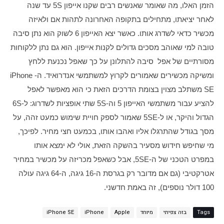
הזמן האלו, מה שאומר שאנשים רבים שקנו אייפון 5S עד שנה 
לאחר יציאתו, מתחילים בתקופה האחרונה לתהות אם ולאיזה 
מכשיר כדאי לשדרג אותו. כאשר יצא האייפון 6 לשוק הוא נתן סיבה 
טובה למי שאוהב מסכים גדולים לקנות אייפון. הוא גם נתן ללקוחות 
מסורתיים של אפל  סיבה להתלונן על כך שאפל נכנעת ללחץ 
ומשיקה מכשירים שאמורים לקרוץ למשתמשי אנדרואיד. ה-iPhone 
SE משתלב מצוין בצומת הדרכים הזאת כי הוא מאפשר לאפל 
להציע עבור משתמשי האייפון 5 וה-5S שתי אופציות לשדרוג: ל-6S 
הגדול והיקר, או ל-5SE שאמור לספק חויית שימוש כמעט זהה, על 
מסך בגודל שהתרגלו אליו ואהבו אותו, בכמעט חצי מחיר. לפיכך, 
מי שחיפש חידוש מסעיר בהשקה הזאת, אולי לא ימצא אותו 
במפרט הטכני של ה-5SE, אבל כשאפל מכריזה על מכשיר במחיר 
אטרקטיבי (גם אם מדובר רק בגרסת ה-16 גיגה, ה-64 גיגה עולה 
100 דולר נוספים), זה באמת חדשני.
Tags
בזה צפיתי
מיוחד
Apple
iPhone
iPhone SE