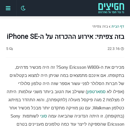
דף הבית
בזה צפיתי
בזה צפיתי: אירוע ההכרזה על ה-iPhone SE
5
22.3.16
מכירים את ה-Sony Ericsson W800i? זה היה מכשיר מדהים, 
בתקופתו. אם אינכם מתמצאים במה שניתן היה למצוא בקטלוגים 
של חברות הסלולר לפני עשור אספר שזה היה טלפון סלולרי 
(אפילו לא 
סמארטפון
) ששילב את הטוב ביותר משני עולמות: היתה 
לו מצלמת 2 מגה פיקסל מעולה (לתקופתה), והוא התהדר במיתוג 
כטלפון Walkman, עם נגן מוזיקה מתקדם יותר מבכל מכשיר אחר 
(בתקופתו). זו היתה הנדוניה שהביאה עמה 
סוני
 לשותפות Sony 
Ericsson שהספיקה לייצר עוד כמה טלפונים מעניינים בטרם 