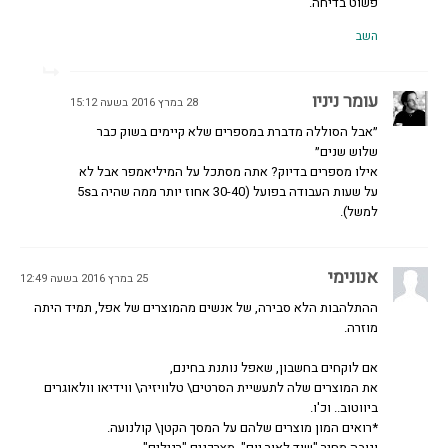
פשוט בדיחה.
השב
עומר ניניו
28 במרץ 2016 בשעה 15:12
״אבל הסוללה מדברת במספרים שלא קיימים בשוק כבר
שלוש שנים״
אילו מספרים בדיוק? אתה מסתכל על המיליאמפר אבל לא
על שעות העבודה בפועל (30-40 אחוז יותר ממה שהיה ב5s
למשל).
אנונימי
25 במרץ 2016 בשעה 12:49
ההתלהבות הלא סבירה, של אנשים מהמוצרים של אפל, תמיד היתה
מוזרה.
אם לוקחים בחשבון, שאפל נותנת בחינם,
את המוצרים שלה לתעשיית הסרטים\ טלוויזיה\ ווידיאו וולאוגרים
ביווטוב.. וכ'ו.
*רואים המון מוצרים שלהם על המסך הקטן\ קולנועה.
וגובה מחיר "שוד לאור יום", מצרכנים "רגילים",