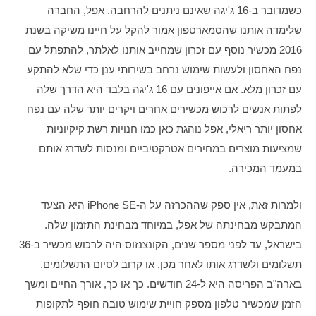
כשמדובר ב-16 ג'יגה שאינם ניתנים להרחבה. אפל, החברה 
שלימדה אותנו שהסמארטפון אמור להקל על חיינו משיקה בשנת 
2016 מכשיר נוסף עם זכרון שמחייב אותנו לאלתר, להתפתל עם 
נפח האחסון ולעשות שימוש נרחב בשירותי ענן כדי שלא להתקע 
עם זכרון מלא. אם אייפונים עם 16 ג'יגה בלבד היא הדרך שלה 
לפתות אנשים לרכוש מכשירים אחרים ויקרים יותר שלה עם נפח 
אחסון יותר ריאלי, אפל נוהגת כאן כמו חנויות רשת קיקיוניות 
שמציעות מוצרים במחירים אטרקטיביים ומנסות לשדרג אותם 
במעמד המכירה.
ולמרות זאת, אין ספק שההכרזה על ה-iPhone SE היא הצעד 
המתבקש מבחינתה של אפל, במיוחד מבחינת התזמון שלה. 
בישראל, עד לפני מספר שנים, הקונצנזוס היה לרכוש מכשיר ב-36 
תשלומים ולשדרג אותו לאחר מכן, או קרוב לסיום התשלומים. 
בארה"ב הפריסה היא ל-24 חודשים. כך או כך, אורך החיים ומשך 
הזמן שמכשיר טלפון מספק חויית שימוש טובה חופף לתקופות 