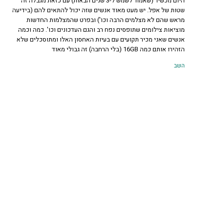
היום מכשיר (שאמור לשמש ל-3 שנים הבאות) עם כזאת מגבלה זה
שטות של אפל. יש מעט מאוד אנשים שזה יכול להתאים להם (בידיעה
מראש שהם לא מצלמים הרבה וכו') ובפרט שהמצלמות החדשות
מוציאות צילומים שתופסים נפח רב והגם העדכונים וכו'. כמה וכמה
אנשים שאני מכיר תקועים עם בעיות האחסון האלו ומתוסכלים שלא
הזהירו אותם כמה 16GB (בלי הרחבה) זה גבולי מאוד
השב