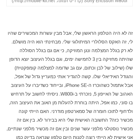
Sony Ericsson W800i (קרדיט תמונה: http://mobile-kit.net/)
זה לא היה הטלפון הראשון שלי, אבל מבין עשרות המכשירים שהיו 
לי, זה האקס הסלולרי המיתולוגי שלי. מבחינתי הוא היה מושלם. 
לא רק בגלל המצלמה ונגן המוזיקה, כי אם גם בגלל הסוללה 
שהיתה מחזיקה בין 3 לחמישה ימים, וגם בגלל העיצוב יוצא הדופן 
שלו (שילוב של לבן וכתום, עם גב שדומה למצלמה קומפקטית) 
והגודל האידיאלי שלו. קשה להגדיר אותי כמעריץ גדול של אפל, 
אבל אתמול כשהוכרז ה-iPhone SE, ובייחוד כשדיברו על העיצוב 
האהוב של האייפון 5, נזכרתי ב-W800i. ניסיתי לחשוב על תרחיש 
בו סוני, כמו אפל, היתה בוחרת להעלות מן האוב את העיצוב הזה, 
ולדחוף לתוכו חומרה של סמארטפון מודרני. האם הייתי קונה 
מכשיר כזה? התשובה האישית שלי היא בבירור לא. בין אם זה 
מכשיר נוסטלגי מלפני עשר שנים ובין אם זה מכשיר מלפני שנתיים, 
אני אישית לא הייתי רוצה לקנות היום טלפון שנראה בדיוק כמו 