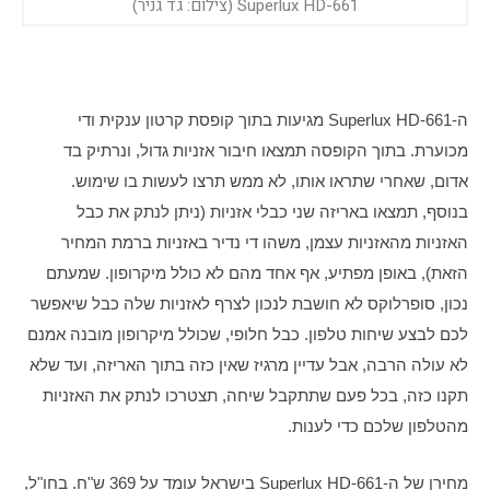
Superlux HD-661 (צילום: גד גניר)
ה-Superlux HD-661 מגיעות בתוך קופסת קרטון ענקית ודי 
מכוערת. בתוך הקופסה תמצאו חיבור אזניות גדול, ונרתיק בד 
אדום, שאחרי שתראו אותו, לא ממש תרצו לעשות בו שימוש. 
בנוסף, תמצאו באריזה שני כבלי אזניות (ניתן לנתק את כבל 
האזניות מהאזניות עצמן, משהו די נדיר באזניות ברמת המחיר 
הזאת), באופן מפתיע, אף אחד מהם לא כולל מיקרופון. שמעתם 
נכון, סופרלוקס לא חושבת לנכון לצרף לאזניות שלה כבל שיאפשר 
לכם לבצע שיחות טלפון. כבל חלופי, שכולל מיקרופון מובנה אמנם 
לא עולה הרבה, אבל עדיין מרגיז שאין כזה בתוך האריזה, ועד שלא 
תקנו כזה, בכל פעם שתתקבל שיחה, תצטרכו לנתק את האזניות 
מהטלפון שלכם כדי לענות.
מחירן של ה-Superlux HD-661 בישראל עומד על 369 ש"ח. בחו"ל, 