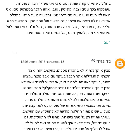
בחו"ל לא הייתי קונה אותה , פשוט כי אני מעדיף חברות מוכרות
שעוסקות בכך שנים וצברו מוניטין . אגב , אותו הדבר בסמרטפונים . אני
רואה לא מעט אנשים שקונים רדמי נוט , ומכשירים של מייזו ובתכלס
אני פשוט לא רואה את עצמי קונה מכשיר של אחת מהן . המכשיר הבא
שלי יהיה , כמו תמיד , של חברה כמו סמסונג , גוגל וכ'ו . בוא נאמר לעל
שיואמי אני מוכן להעיף מבט , על דגמים מאוד מסויימים .
השב
גד גניר
13 בספטמבר 2016 בשעה 12:06
מבין אותך לגמרי, לא בהכרח מסכים. בתקציב זהה, אצל
היצרניות הגדולות אתה מקבל בעיקר שם, אבל מוצר שמציע
פחות, בעיקר באזניות. למרות זאת, אי אפשר להגיד שאני לא
מבין אותך: למוצרים זולים יש נטייה להתקלקל מהר יותר וזו
ריזיקה שגם אותה צריך לעשות. האזניות האלו, והטלפונים
שציינת פונים מלכתחילה לאנשים שהתקציב שלהם פחות
גמיש. אני בעצמי קניתי אזניות של סופרלוקס לפני קצת יותר
משלוש שנים מתוך החלטה מודעת לא להתפרע עם התקציב.
עשיתי את זה רק על סמך ביקורות וממש לא התאכזבתי. גם
כשקונים זול, צריך לדעת איך לעשות את זה ואני למשל לא
אוכל להמליץ על מוצרים שלא בדקתי בעצמי. לגבי כרטיסי