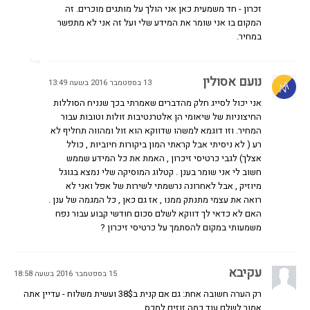
זכרון - חד משמעית כאן אני הולך על מותגים מוכרים. זה
המקום בו אני שומר את המידע שלי ועל זה אני לא מתפשר
במחיר.
נועם אסולין
13 בספטמבר 2016 בשעה 13:49
אני יכול לסייג חלק מהדברים שאמרתי בכך שנניח הסוללות
החיצוניות של שיאומי הן אלטרנטיבות זולות וטובות עבור
המחיר. וזו דוגמא למשהו שדווקא הוא זול ומהווה תחליף לא
רע ( לא ניסיתי אבל קראתי המון ביקורות חיוביות , כולל
אצלך) לגבי כרטיסי זיכרון , האמת את כל המידע שממש
חשוב לי אני שומר בענן . קטלוג המוסיקה שלי נמצא בגוגל
מיוזיק , אבל לאחרונה נרשמתי לשירות של אפל ואני לא
רואה את עצמי מתנתק ממנו , אז גם כאן , כל המגמה של ענן .
האם לא כדאי לך דווקא לשלם סכום חודשי קבוע עבור נפח
משמעותי במקום להסתמך על כרטיסי זיכרון ?
עקיבא
15 בספטמבר 2016 בשעה 18:58
רק הערה חשובה אחת: גם אם קנית ב38$ ועשית משלוח - עדיין אתה
אמור לשלם עוד כמה זוזים למכס