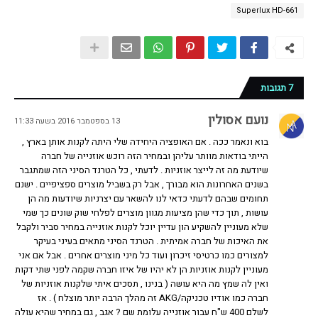
Superlux HD-661
7 תגובות
נועם אסולין
13 בספטמבר 2016 בשעה 11:33
בוא ונאמר ככה . אם האופציה היחידה שלי היתה לקנות אותן בארץ ,
הייתי בודאות מוותר עליהן ובמחיר הזה רוכש אוזנייה של חברה
שיודעת מה זה לייצר אוזניות . לדעתי , כל הטרנד הסיני הזה שמתגבר
בשנים האחרונות הוא מבורך , אבל רק בשביל מוצרים ספציפיים . ישנם
תחומים שבהם לדעתי כדאי לנו להשאר עם יצרניות שיודעות מה הן
עושות , תוך כדי שהן מציעות מגוון מוצרים לפלחי שוק שונים כך שמי
שלא מעוניין להשקיע הון עדיין יוכל לקנות אוזנייה במחיר סביר ולקבל
את האיכות של חברה אמיתית . הטרנד הסיני מתאים בעיני בעיקר
למצורים כמו כרטיסי זיכרון ועוד כל מיני מוצרים אחרים . אבל אם אני
מעוניין לקנות אוזניות הן לא יהיו של איזו חברה שקמה לפני שתי דקות
ואין לה שמץ מה היא עושה ( בנינו , תסכים איתי שלקנות אוזניות של
חברה כמו אודיו טכניקה/AKG זה מהלך הרבה יותר מוצלח ) . אז
לשלם 400 ש"ח עבור אוזנייה עלומת שם ? אגב , גם במחיר שהיא עולה