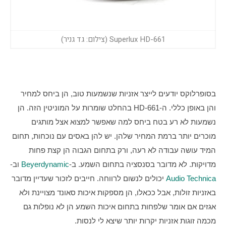
Superlux HD-661 (צילום: גד גניר)
בסופרלוקס יודעים לייצר אזניות שנשמעות טוב, הן ביחס למחיר 
והן באופן כללי. ה-HD-661 בהחלט שומרות על המוניטין הזה. הן 
נשמעות לא רע בטח ביחס למה שאפשר למצוא אצל מותגים 
מוכרים יותר ברמת המחיר שלהן. יש להן באסים עם נוכחות, תחום 
המיד עושה עבודה לא רעה, ורק בתחום הגבוה הן קצת פחות 
מדויקות. לא מדובר בסנסציה בתחום השמע. ב-
Beyerdynamic
 וב-
Audio Technica
 יכולים לנשום לרווחה. חייבים לזכור שעדיין מדובר 
באזניות זולות, אבל ככאלו, הן מספקות איכות סאונד מצויינת ולא 
אגזים אם אומר שלפחות בתחום איכות השמע הן לא נופלות גם 
מכמה זוגות אזניות יקרות יותר שיצא לי לנסות.