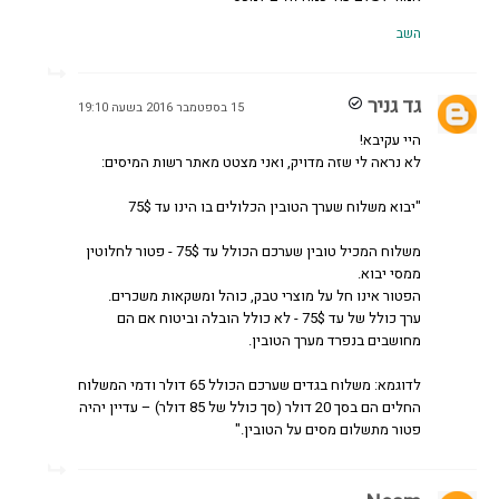
השב
גד גניר
15 בספטמבר 2016 בשעה 19:10
היי עקיבא!
לא נראה לי שזה מדויק, ואני מצטט מאתר רשות המיסים:
"יבוא משלוח שערך הטובין הכלולים בו הינו עד 75$
משלוח המכיל טובין שערכם הכולל עד 75$ - פטור לחלוטין
ממסי יבוא.
הפטור אינו חל על מוצרי טבק, כוהל ומשקאות משכרים.
ערך כולל של עד 75$ - לא כולל הובלה וביטוח אם הם
מחושבים בנפרד מערך הטובין.
לדוגמא: משלוח בגדים שערכם הכולל 65 דולר ודמי המשלוח
החלים הם בסך 20 דולר (סך כולל של 85 דולר) – עדיין יהיה
פטור מתשלום מסים על הטובין."