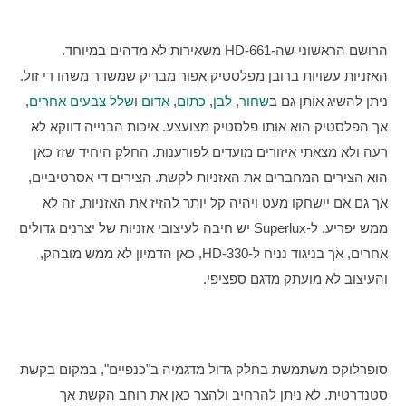
הרושם הראשוני שה-HD-661 משאירות לא מדהים במיוחד. 
האזניות עשויות ברובן מפלסטיק אפור מבריק שמשדר משהו די זול. 
ניתן להשיג אותן גם ב
שחור
, 
לבן
, 
כתום
, 
אדום
 ו
שלל צבעים אחרים
, 
אך הפלסטיק הוא אותו פלסטיק מצועצע. איכות הבנייה דווקא לא 
רעה ולא מצאתי איזורים מועדים לפורענות. החלק היחיד שזז כאן 
הוא הצירים המחברים את האזניות לקשת. הצירים די אסרטיביים, 
אך גם אם יישחקו מעט ויהיה קל יותר להזיז את האזניות, זה לא 
ממש יפריע. ל-Superlux יש חיבה לעיצובי אזניות של יצרנים גדולים 
אחרים, אך בניגוד נניח ל-HD-330, כאן הדמיון לא ממש מובהק, 
והעיצוב לא מועתק מדגם ספציפי.
סופרלוקס משתמשת בחלק גדול מדגמיה ב"כנפיים", במקום בקשת 
סטנדרטית. לא ניתן להרחיב ולהצר כאן את רוחב הקשת אך 