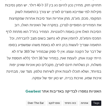
תחזיקו חזק, מחירן נכון להיום נע בין 37 ל-40 דולר. יש המון נסיבות 
מקילות למי שמייבא מוצרים לארץ: יש צורך בהתאמות לשוק 
המקומי, מכס, מע"מ, מתן אחריות ועוד סיבות אחרות שמקפיצות 
את המחירים הסופיים לצרכן. במקרה של האזניות האלו, רוב 
הסיבות האלו אינן באמת רלוונטיות. המחיר בחו"ל הוא מתחת לרף 
המכס והמע"מ, להזמין אותן לא נחשב בשום מצב להברחה, וכל 
התאמה שצריך לעשות בהן היא לא באמת משהו שמשפיע בסופו 
של דבר על הקונה עצמו. אין לי ספק שבמחיר של 369 ש"ח לא 
הייתי קונה אותן. לעומת זאת, במחיר של 38 דולר (ללא תוספת על 
משלוח, הן נשלחות חינם לארץ), מקבלים כאן אזניות שאינן יפות 
במיוחד, ושלא תוכלו לענות איתן לשיחות טלפון. מצד שני, מבחינת 
איכות שמע, ואיכות בנייה, יש כאן יופי של עסקה.
האזניות נמסרו לבדיקה באדיבות אתר 
Gearbest
Tags
אוזניות
כזה ניסיתי
סופרלוקס
Over The Ear