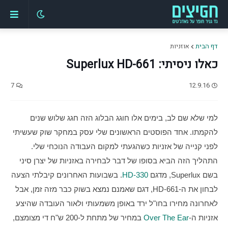
דף הבית
אוזניות
כאלו ניסיתי: Superlux HD-661
7
12.9.16
למי שלא שם לב, בימים אלו חוגג הבלוג הזה חגג שלוש שנים 
להקמתו. אחד הפוסטים הראשונים שלי עסק במחקר שוק שעשיתי 
לפני קנייה של אזניות כשהגעתי למקום העבודה הנוכחי שלי. 
התהליך הזה הביא בסופו של דבר לבחירה באזניות של יצרן סיני 
בשם Superlux, מדגם 
HD-330
. בשבועות האחרונים קיבלתי הצעה 
לבחון את ה-HD-661, דגם שאמנם נמצא בשוק כבר מזה זמן, אבל 
לאחרונה מחירו בחו"ל ירד באופן משמעותי ולאור העובדה שהיצע 
אזניות ה-
Over The Ear
 במחיר של מתחת ל-200 ש"ח די מצומצם, 