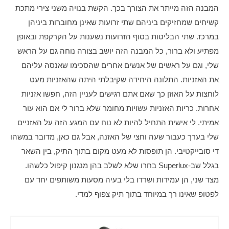
המבנה הזה מייתר את הצורך בכך. הקשת בנויה משני צירי מתכת 
קשיחים שמחזיקים ביניהם שתי זרועות שאינן מחוברות ביניהן 
במרכז. שתי הבליטות בסוף הזרועות נשענות על הקרקפת ובאופן 
מפתיע ולא ברור, כל המבנה הזה יושב בצורה נוחה גם על הראש 
שלי, וגם על ראשים של אנשים אחרים שהסכימו שאנסה עליהם 
את האזניות. התלונה היחידה שקיבלתי היתה שהאזניות מעט 
לוחצות על האוזן כך שאם אתם רגישים לעניין הזה, חפשו אזניות 
אחרות. כריות האזניות עשויות מחומר שלא ברור לי אם הוא עור 
אמיתי. לי אישית התחיל להיות לא נוח עם המגע הזה על האזניים 
שלי בערך כעבור שעה וחצי של האזנה, אבל גם כאן, מדובר במשהו 
די סובייקטיבי. הן תופסות לא מעט מקום בתוך התיק, בין השאר 
בגלל שב-Superlux בחרו שלא לשלב בהן מנגנון קיפול כלשהו. 
מצד שני, הן עמידות ושרדו בלי בעיה מסעות משותפים יחד עם 
לפטופ שאינו רך במיוחד בתוך תיק צפוף למדי. 