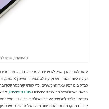
iPhone X, שימו לב לאייקון המנעול הקטן (צילום: גד גניר)
הבאה באבולוציה: מכשירי iPhone 8 ו-
iPhone 8 Plus