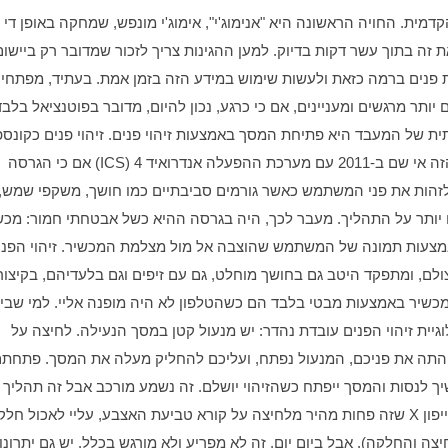
החויות הבלעדיות הללו לאייפון X מתבססות על המצלמה הקדמית. החויה הראשונה היא "אנימוג'י", אימוג'י מונפש, שמחקה באופן די 
אחד וראשון שמנצל את היכולת ש
הוא לא דבר חדש. גוגל השיקה את הגרסה שלה לקונספט הזה אי שם ב-2011 עם מערכת ההפעלה אנדרואיד 4 (ICS) אם כי הגרסה 
את לכתו של קורא טביעות האצבעות, אין מה לחשוש: טכנולוגיית זיהוי הפנים עובדת נהדר: יש מנעול קטן במסך הנעילה. לחיצה על 
לפני שהמצלמה סיימה את תהליך הסריקה? המצלמה תמשיך לנסות והמסך ייפתח כשהזיהוי יושלם. 