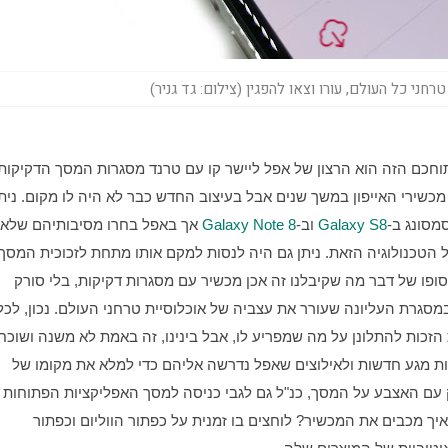
י כל העולם, עורו וצאו להפגין (צילום: גד גניר)
מסונג ב-
Galaxy S8
 וב-
Galaxy Note 8
אך במקרה הזה, הטכנולוגיה עדיין לא היתה קיימת בשוק. בסופו של דבר מה שקיבלנו זה אכן מכשיר עם מסגרות דקיקות, בלי סורק 
מקיומו מהר מאוד. מה שכן מעצבן, זה הצורך להתרגל למחוות מגע חדשות ולאילוצים שאפל נדרשה אליהם כדי למלא את מקומו של 
הכפתור החסר: כדי לצאת מאפליקציה כלשהי צריך להחליק עם האצבע על המסך, כנ"ל גם לגבי כני
ברקע. כפתור ההדלקה והכיבוי משמש כעת להפעלת סירי. איך מכבים את המכשיר? לוחצים בו זמנית על כפתור הווליום וכפתור 