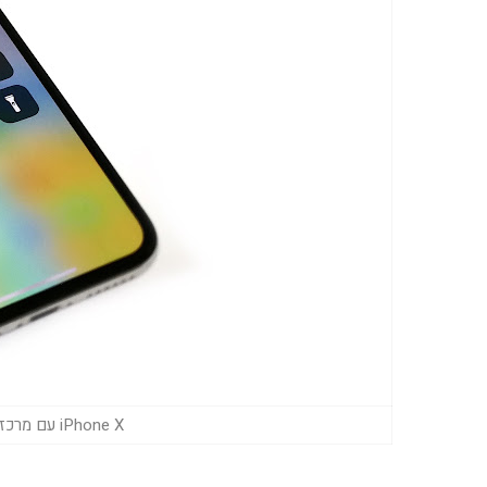
iPhone X עם מרכז השליטה של iOS 11 (צילום: גד גניר)