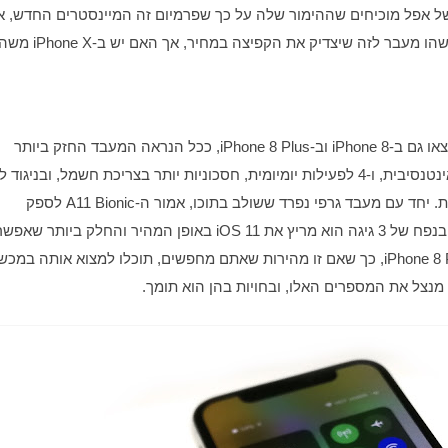
מתחת למסך  ניתן למצוא את A11 Bionic, אותו מעבד שתמצאו גם ב-iPhone 8 וב-iPhone 8 Plus, ככל הנראה המעבד החזק ביותר 
בשוק. זהו מעבד בעל 6 ליבות עיבוד, שתיים מהן לפעילות אינטנסיבית, ו-4 לפעילות יומיומית, חסכוניות יותר בצריכת חשמל, ובניגוד 
A10, מסוגל ה-A11 הביוני להשתמש בששת הליבות בו זמנית. יחד עם מעבד גרפי נפרד ששולב בתוכו, אמור ה-A11 Bionic לספק 
 מנצל את המספרים האלו, ובחויות בהן הוא תומך.