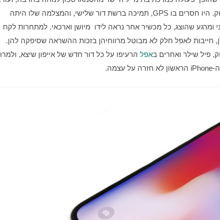
הוא לא היה יותר טוב באופן אבסולוטי מכל מכשיר אחר בשוק. היו חסרים בו GPS, תמיכה ברשת דור שלישי, והמצלמה שלו היתה 
איומה. כל אלו לא שינו את העובדה שהוא היה שונה ומהפכני ומרגע שהוצג, כל מכשיר אחר נראה לידו  מיושן וארכאי. למתחרות לקח 
שנים להדביק את הפער בחויית המשתמש ורובן, אם לא כולן, חייבות לאפל חלק לא מבוטל מרווחיהן בזכות ההשראה שסיפקה להן. 
, פיל שילר ואחרים ב
אפל
מה.