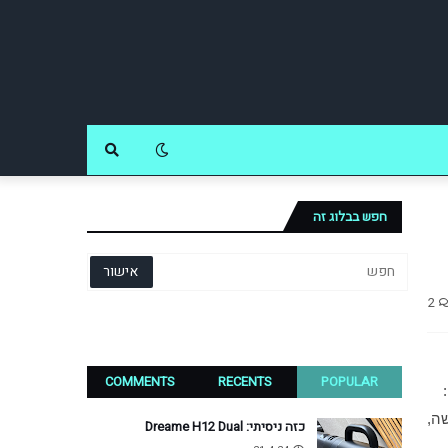
חפש בבלוג זה
2
COMMENTS
RECENTS
POPULAR
, בייחוד בכל הקשור לממשק משתמש, שינה באופן קיצוני את האופן שבו משתמשים בטלפון סלולרי: 
מכשיר עם מסך מגע שמופעל באצבעות בלבד, אך מגיב בצורה מדוייקת ומהירה יותר מכל מכשיר אחר מסוגו, מקלדת וירטואלית שמישה, 
כזה ניסיתי: Dreame H12 Dual
אנימציות חלקות שמלוות כל פעולה, ממשק משתמש חדשני שהופך פעולה כמו כתיבת מייל היישר מהסמארטפון לנוחה בהרבה, ועוד. 