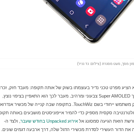
פנימי בנפח ראוי להתקנת אפליקציות, מצלמה איכותית ומסך Super AMOLED צבעוני ומרהיב. מעבר לכך הוא התאפיין בציפוי נוצץ, 
רשת הזאת הגיעה סמסונג אל 
אירוע Unpacked בחודש שעבר
, ולצד ה-
Galaxy Fold, המכשיר המתקפל הראשון של החברה, הציגה את הדור העשירי לסדרת מכשירי הדגל שלה, דרך ארבעה דגמים שונים. 