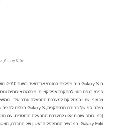
+Galaxy S10, המון מסך, מעט מסגרת (צילום: גד גניר)
(כמו כותב שורות אלו) למערכת ההפעלה הבוסרית. עם המו