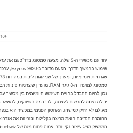
+Galaxy S10 (צילום: גד גניר)
סמסונג למועדון ה-8 גיגה RAM, מועדון שיצרניות סיניות רבות (ביניהן 