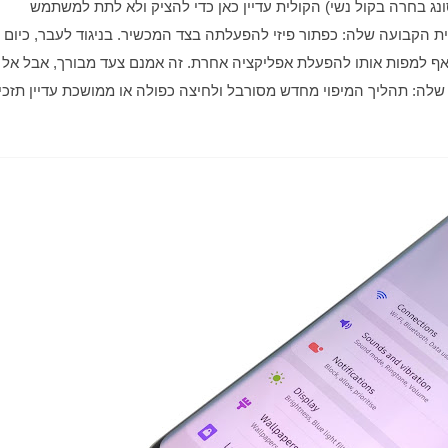
אחת. Bixby הסייעת (הייתי נמנע מציון המגדר אלמלא סמסונג בחרה בקול נשי) הקולית עדיין כאן כדי להציק ולא לתת למשתמש 
הישראלי הממוצע ערך כלשהו, יחד עם הפריבילגיה היוקרתית הקבועה שלה: כפתור פיזי להפעלתה בצד המכשיר. בניגוד לעבר, כיום 
סמסונג מציעה אפשרות לעשות שימוש שונה בכפתור הזה ואף למפו