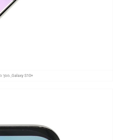
+Galaxy S10, מסך ההגדרות החדש של One UI (צילום: גד גניר)