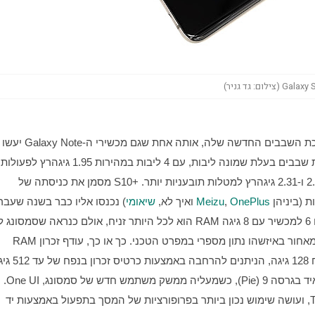
שימוש בהמשך הדרך. הפעם מדובר
שגרתיות ויומיומיות, ומערך של שני זוגות ליבות במהירות 2.73 ו-2.31 גיגהרץ למטלות תובעניות יותר. +S10 מסמן את כניסתה של 
OnePlus
, 
Meizu
 ואיך לא, 
שיאומי
יכולה היתה להרשות לעצמה, ולו ברמה השיווקית, להשאר מאחור באיזשהו נתון מספרי במפרט הטכני. כך או כך, עודף זכרון RAM 
החומרה הנדיבה הזאת מריצה בקלילות ובזריזות את אנדרואיד בגרסה 9 (Pie), כשמעליה ממשק משתמש חדש של סמסונג, One UI. 
הממשק מציג עיצוב נקי יותר ועמוס פחות מזה של Touchwiz, ועושה שימוש נכון ביותר בפרופורציות של המסך בתפעול באמצעות יד 