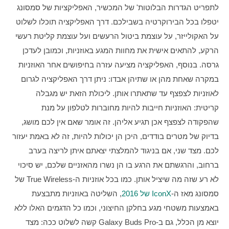
לתפריט הגדרות הבלוטות' של המכשיר, האפליקציות של סמסונג 
יטפלו בכל הבירוקרטיה בשבילכם. דרך האפליקציה תוכלו לשלוט 
על האקולייזר, על עוצמת ביטול הרעשים ועל עוצמת קליטת רעשי 
הרקע, להתאים אישית את מחוות המגע באוזניות, וכמובן לעדכן 
גרסה. בנוסף, האפליקציה מציעה עזרה בחיפושים אחר האוזניות 
במקרה שאחת מהן או שתיהן אבדו: ניתן דרך האפליקציה לגרום 
לאוזניות לצפצף עד שתאתרו אותן. ליכולת הזאת יש מגבלה 
קריטית: האוזניות חייבות להיות מחוברות לטלפון על מנת 
שהפקודה לצפצף אכן תגיע אליהן. זה אומר שאם אין לכם מושג, 
בדיוק של מטרים בודדים, היכן הן יכולות להיות, זה לא באמת יעזור 
לכם. מצד שני, אם בניגוד להמלצתי יצאתם איתן לריצה בערב 
ברחוב, והרגשתם את הרגע בו הן נשרו מהאזניים שלכם, יש סיכוי 
לא רע שזה מה שיציל אותן. כמו בכל אוזניות ה-True Wireless של 
סמסונג מאז ה-
IconX של 2016
, השליטה באוזניות מתבצעת 
באמצעות משטחי מגע בחלקן החיצוני, וכמו כל הדגמים האלו ללא 
יוצא מן הכלל, גם ב-Galaxy Buds Pro קשה לשלוט ככה: מצד 