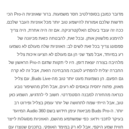
מדובר כמובן בסופרלטיב חסר משמעות. ברור שאוזניות ה-Pro הכי 
חדשות שלכם אמורות להישמע טוב יותר מכל אוזניות העבר שלכם. 
ככה זה עובד בעולם האלקטרוניקה. אם זה היה אחרת, היה צריך 
להימנע מלשווק אותן. ובכל זאת, להבטחה כזאת מכיוונה של 
סמסונג צריך בכל זאת לשים לב: האוזניות שלה מעולם לא נשמעו 
רע במיוחד, אבל מצד שני הן גם מעולם לא הציעו איכות צליל 
מלהיבה בצורה יוצאת דופן. היו לי תקוות שדגם ה-Pro הראשון של 
החברה יצליח להפתיע לטובה מהבחינה הזאת, אבל זה לא קרה 
גם הפעם. הן נשמעות מעט יותר טוב מה-Buds Live, עם צליל 
מאוזן, פתוח יחסית ובאסים לא רעים, אבל חלק מהשיפור נובע 
כנראה מהחזרה למבנה הסטנדרטי. חשוב לי להדגיש, השמע כאן 
טוב, אבל הייתי שמח לתחושה של יותר עומק בצליל ופירוט רב 
יותר. ה-Buds Pro מביאות עימן חידוש בשם 360 Audio המיועד 
בעיקר לתכני וידאו: כפי שמשתמע מהשם, האוזניות מסוגלות לייצר 
חווית שמע היקפי, אבל לא רק במימד האופקי. בתכנים שנוצרו עם 