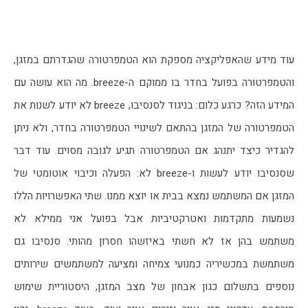
עוד מידע שהאפליקציה מספקת הוא הטמפרטורה שהגדרתם במזגן, 
והטמפרטורה בפועל בחדר בו ממוקם ה-breeze. מה הוא עושה עם 
המידע הזה? כרגע כלום: בניגוד לסנסיבו, breeze לא יודע לשנות את 
הטמפרטורה של המזגן בהתאם לשינויי הטמפרטורה בחדר, ולא ניתן 
להגדיר כיצד יתנהג אם הטמפרטורה תגיע לגובה מסוים. עוד דבר 
שסנסיבו יודע לעשות ו-breeze לא: הפעלה וכיבוי אוטומטי של 
המזגן אם המשתמש נמצא בבית או יוצא ממנו. שתי האפשרויות הללו 
נשמעות מתקדמות ואטרקטיביות אבל בפועל אני ממילא לא 
משתמש בהן אז לא חשתי באיזשהו חסרון מהותי. סנסיבו גם 
משתמשת במכשיריה כמנועי צמיחה ומציעה למשתמשים שירותים 
נוספים בתשלום כגון אבחון של מצב המזגן, היסטוריית שימוש 