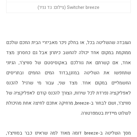
Switcher breeze (צילום: גד גניר)
העובדה שהשליטה בכל, או בחלק ניכר מאביזרי הבית החכם שלכם 
ממוקמת במקום אחד יכולה להחשב כיתרון אבל גם כחסרון: מצד 
אחד, אם קשרתם את גורלכם באקוסיסטם של סוויצ'ר, הגיוני 
שתחפשו את השליטה במזגן,בדוד המים החמים ובתריסים 
החשמליים במקום אחד. מצד שני, עבור מי שרגיל להכנס 
לאפליקציה נפרדת לכל שירות, הצורך להכנס קודם לאפליקציה של 
סוויצ'ר, ושם לבחור ב-breeze, מרחיקה אתכם לחיצה אחת מהיכולת 
לשלוט מיידית בטמפרטורה.
מסך השליטה ב-breeze דומה מאוד למה שראינו כבר בסוויצ'ר, 