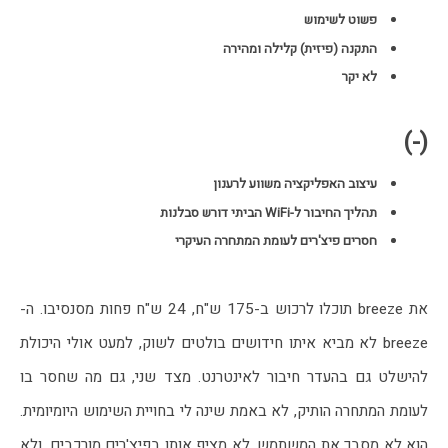
פשוט לשימוש
התקנה (פיזית) קלילה ומהירה
לא יקר
(-)
עיצוב האפליקציה משווע לרענון
תהליך החיבור ל-WiFi הביתי דורש סבלנות
חסרים פיצ'רים לעומת המתחרה העיקרי
את breeze תוכלו לרכוש ב-175 ש"ח, 24 ש"ח פחות מסנסיבו. ה-
breeze לא מביא איתו חידושים בולטים לשוק, למעט אולי היכולת 
להישלט גם בהעדר חיבור לאינטרנט. מצד שני, גם מה שחסר בו 
לעומת המתחרה הותיק, לא באמת שינה לי בחויית השימוש היומיומית. 
הוא לא מסבך את המשתמש, לא מציף אותו בפיצ'רים מורכבים, ולא 