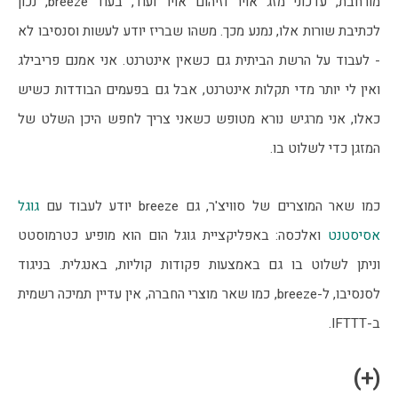
מורחבת, עדכוני מזג אויר וזיהום אויר ועוד, בעוד breeze, נכון 
לכתיבת שורות אלו, נמנע מכך. משהו שבריז יודע לעשות וסנסיבו לא 
- לעבוד על הרשת הביתית גם כשאין אינטרנט. אני אמנם פריבילג 
ואין לי יותר מדי תקלות אינטרנט, אבל גם בפעמים הבודדות כשיש 
כאלו, אני מרגיש נורא מטופש כשאני צריך לחפש היכן השלט של 
המזגן כדי לשלוט בו. 
כמו שאר המוצרים של סוויצ'ר, גם breeze יודע לעבוד עם 
גוגל 
אסיסטנט
 ואלכסה: באפליקציית גוגל הום הוא מופיע כטרמוסטט 
וניתן לשלוט בו גם באמצעות פקודות קוליות, באנגלית. בניגוד 
לסנסיבו, ל-breeze, כמו שאר מוצרי החברה, אין עדיין תמיכה רשמית 
ב-IFTTT.
(+)