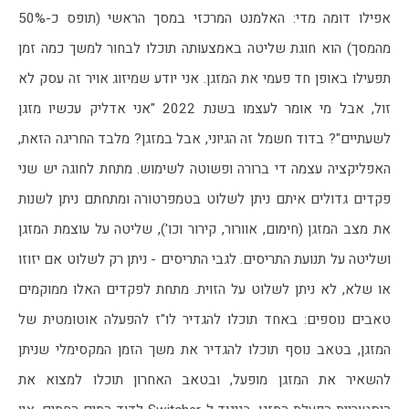
אפילו דומה מדי: האלמנט המרכזי במסך הראשי (תופס כ-50% 
מהמסך) הוא חוגת שליטה באמצעותה תוכלו לבחור למשך כמה זמן 
תפעילו באופן חד פעמי את המזגן. אני יודע שמיזוג אויר זה עסק לא 
זול, אבל מי אומר לעצמו בשנת 2022 "אני אדליק עכשיו מזגן 
לשעתיים"? בדוד חשמל זה הגיוני, אבל במזגן? מלבד החריגה הזאת, 
האפליקציה עצמה די ברורה ופשוטה לשימוש. מתחת לחוגה יש שני 
פקדים גדולים איתם ניתן לשלוט בטמפרטורה ומתחתם ניתן לשנות 
את מצב המזגן (חימום, אוורור, קירור וכו'), שליטה על עוצמת המזגן 
ושליטה על תנועת התריסים. לגבי התריסים - ניתן רק לשלוט אם יזוזו 
או שלא, לא ניתן לשלוט על הזוית. מתחת לפקדים האלו ממוקמים 
טאבים נוספים: באחד תוכלו להגדיר לו"ז להפעלה אוטומטית של 
המזגן, בטאב נוסף תוכלו להגדיר את משך הזמן המקסימלי שניתן 
להשאיר את המזגן מופעל, ובטאב האחרון תוכלו למצוא את 