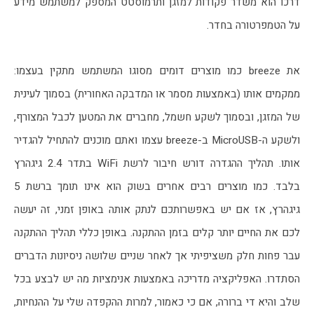
דרכו הוא משדר פקודות למזגן ותרמוסטט המספק למשתמש מידע 
על הטמפרטורה בחדר. 
את breeze כמו מוצרים דומים מסוגו המשתמש מתקין בעצמו: 
ממקמים אותו (באמצעות מסמר או המדבקה האחורית) בסמוך לעינית 
של המזגן, ובסמוך לשקע חשמל, מחברים את המטען לכבל המצורף, 
ולשקע ה-MicroUSB ב-breeze עצמו ואתם מוכנים להתחיל להגדיר 
אותו. תהליך ההגדרה דורש חיבור לרשת WiFi בתדר 2.4 גיגהרץ 
בלבד. כמו מוצרים רבים אחרים בשוק הוא אינו תומך ברשת 5 
גיגהרץ, אז אם יש באפשרותכם לנתק אותה באופן זמני, זה יעשה 
לכם את החיים יותר קלים בזמן ההתקנה. באופן כללי תהליך ההתקנה 
עבר פחות חלק משציפיתי אך לאחר שניים שלושה ניסיונות הדברים 
הסתדרו. האפליקציה מדריכה באמצעות אנימציות מה יש לבצע בכל 
שלב והיא די ברורה, אם כי כאמור, למרות ההקפדה שלי על ההנחיות, 