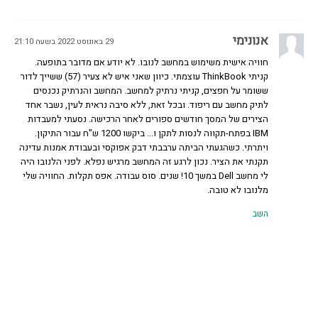
אנונימי
29 באוגוסט 2022 בשעה 21:10
חוויה אישית משימוש במחשב לנובו. לא יודע אם מדובר בתופעה.
קניתי ThinkBook עוצמתי. כיוון שאני איש לא צעיר (57) ששייך לדור
ששומר על חפצים, קניתי נרתיק למחשב. המחשב והנרתיק נכנסים
לתיק מחשב עם ריפוד. ובכל זאת, ללא סיבה נראית לעין, נשבר אחד
הצירים של המסך חודשים ספורים לאחר הרכישה. נסעתי למעבדות
IBM בפתח-תקווה לנסות לתקן ו... ביקשו 1200 ש"ח עבור התיקון.
ויתרתי. כשהגעתי הביתה ערבבתי דבק אפוקסי ובעבודת אמנות עדינה
תקנתי את הציר. נכון לרגע זה המחשב מרגיש נפלא. לפני הלנובו היה
לי מחשב Dell במשך 10! שנים. סוס עבודה. אפס תקלות. החוויה שלי
מלנובו לא טובה.
השב