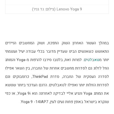
Lenovo Yoga 9 (צילום: גד גניר)
במהלך העשור האחרון השוק התפכח, ושוק המחשבים הניידים 
התאושש כשאנשים הבינו שעדיין מדובר בכלי עבודה יעיל ועוצמתי 
יותר מ
טאבלטים
. למרות זאת, בלנובו סירבו להרפות מ-Yoga והמותג 
החל לזלוג גם לסדרות מחשבים אחרות של החברה, בין השאר אפילו 
לסדרה העסקית של החברה, סדרת ThinkPad, כרומבוקים וגם 
לסדרות הזולות יותר ואפילו לטאבלטים. הדגם העדכני ביותר שנושא 
את המותג Yoga והגיע אליי לבדיקה לאחרונה הוא Yoga 9i, או כפי 
שנקרא בישראל באופן פחות נעים לעין, Yoga 9 -14IAP7.