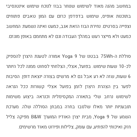
במחשב מהנה מאוד לשימוש שנוחר בבוז לנוכח שימוש אינטנסיבי 
בתוכנות אופיס, שימוש בדפדפן כרום עם המון טאבים פתוחים 
וצפייה בסרטים. נחירת הבוז הזאת אגב, כמעט ואינה נשמעת: המחשב 
כמעט ולא מייצר רעש במהלך העבודה וגם לא מתחמם באופן מוגזם.
סוללת ה-75Wh בבטנו של Yoga 9 אמורה לטענת היצרן להספיק 
לכ-10 שעות שימוש. בפועל, אצלי, הצלחתי לסחוט ממנה לכל היותר 
6 שעות, שזה לא רע אבל גם לא מרשים בצורה יוצאת דופן. הסיבות 
לפער בין הצהרת היצרן לזמן בפועל אצלי קשורות ככל הנראה 
לשימוש נרחב שלי בתאורה המקסימלית וכנראה ביצוע משימות 
תובעניות יותר מאלו שלנובו בחרה במבחן הסוללה שלה. מערכת 
השמע של Yoga 9, מבית יצרן האודיו המוערך B&W מפיקה צליל 
חזק ואיכותי להפתיע, עם עומק, צלילות ופירוט מאוד מרשימים. 