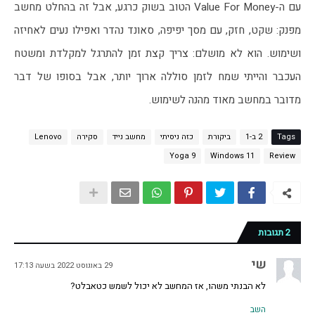
עם ה-Value For Money הטוב בשוק כרגע, אבל זה בהחלט מחשב 
מפנק: שקט, חזק, עם מסך יפיפה, סאונד נהדר ואפילו נעים לאחיזה 
ושימוש. הוא לא מושלם: צריך קצת זמן להתרגל למקלדת ומשטח 
העכבר והייתי שמח לזמן סוללה ארוך יותר, אבל בסופו של דבר 
מדובר במחשב מאוד מהנה לשימוש. 
Tags
2 ב-1
ביקורת
כזה ניסיתי
מחשב נייד
סקירה
Lenovo
Yoga 9
Windows 11
Review
2 תגובות
שי
29 באוגוסט 2022 בשעה 17:13
לא הבנתי משהו, אז המחשב לא יכול לשמש כטאבלט?
השב