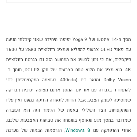
מסך ה-14 אינטש של Yoga 9 יפיפה: היחידה שאני קיבלתי הגיעה 
עם פאנל OLED צבעוני להפליא שמציג רזולוציית 2880 על 1600 
פיקסלים, אם כי ניתן להשיג את המחשב הזה גם בגרסת רזולוציית 
4K. הוא מציג את מלוא טווח הצבעים של תקן DCI-P3, תומך ב-
Dolby Vision ומואר דיו (400nits בעוצמה המקסימלית) כדי 
להתמודד בגבורה עם אור יום. המסך אמנם מצופה זכוכית מבריקה 
שמוסיפה לעומק הצבע, אבל הודות לתאורה החזקה כמעט ואין עליו 
השתקפויות. הצד השלילי באמת של הגימור הזה הוא העובדה 
שמדובר במסך מגע שאוסף בשמחה את טביעות האצבעות שלכם. 
אחרי ההרפתקה עם 
Windows 8
, הגרסאות הבאות של מערכת 