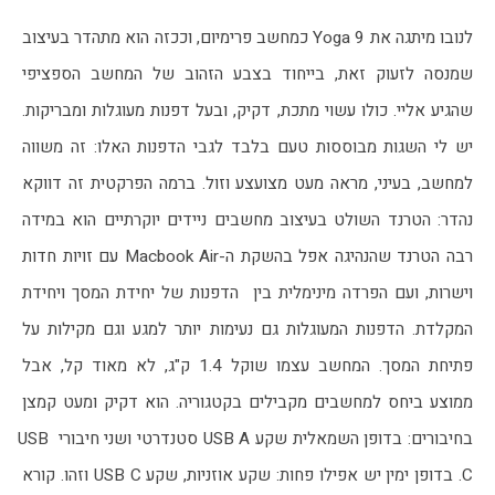
לנובו מיתגה את Yoga 9 כמחשב פרימיום, וככזה הוא מתהדר בעיצוב 
שמנסה לזעוק זאת, בייחוד בצבע הזהוב של המחשב הספציפי 
שהגיע אליי. כולו עשוי מתכת, דקיק, ובעל דפנות מעוגלות ומבריקות. 
יש לי השגות מבוססות טעם בלבד לגבי הדפנות האלו: זה משווה 
למחשב, בעיני, מראה מעט מצועצע וזול. ברמה הפרקטית זה דווקא 
נהדר: הטרנד השולט בעיצוב מחשבים ניידים יוקרתיים הוא במידה 
רבה הטרנד שהנהיגה אפל בהשקת ה-Macbook Air עם זויות חדות 
וישרות, ועם הפרדה מינימלית בין  הדפנות של יחידת המסך ויחידת 
המקלדת. הדפנות המעוגלות גם נעימות יותר למגע וגם מקילות על 
פתיחת המסך. המחשב עצמו שוקל 1.4 ק"ג, לא מאוד קל, אבל 
ממוצע ביחס למחשבים מקבילים בקטגוריה. הוא דקיק ומעט קמצן 
בחיבורים: בדופן השמאלית שקע USB A סטנדרטי ושני חיבורי USB 
C. בדופן ימין יש אפילו פחות: שקע אוזניות, שקע USB C וזהו. קורא 