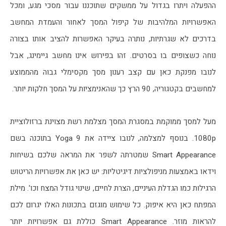
ההפעלה ויתרו בגדול על ממשקים שתוכננו עבור מסכי מגע, ומכל 
האפשרויות המלהיבות של קיפול המסך לאחור והעמדת המחשב 
בדרכים לא שגרתיות, נותרה בעיקר האפשרות להציב אותו בצורה 
נוחה כשצופים בו בסרטים. זהו בפירוש אינו מחשב גיימינג, אבל 
לנובו מפנקת כאן עם קצב רענון מסך מקסימלי גבוה מהממוצע 
למחשבים בקטגוריה, 90 הרץ כך שהאנימציות על המסך חלקות יותר. 
מעל למסך ממוקמת במסגרת המסך מצלמת רשת מצוינת ברזולוציית 
1080p. בנוסף למצלמה, לנובו ציידה את Yoga 9 בתוכנה בשם 
Smart Appearance שמטרתה לשפר את המראה שלכם בשיחות 
וידאו באמצעות מניפולציות דיגיטליות: יש כאן את אפשרויות הריטוש 
הרגילות כמו הגדלת העיניים, הצרת לחיים, שינוי גודל המצח וכו'. מילת 
המפתח כאן היא איפוק. כל שימוש מוגזם בתכונות האלו יגרום לכם 
להראות מוזר. Smart Appearance כוללת גם אפשרויות יותר 