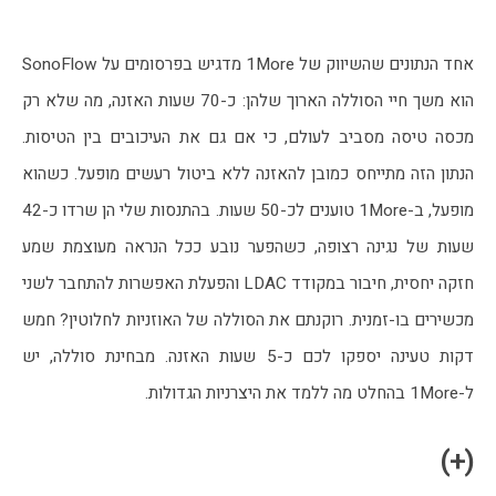
אחד הנתונים שהשיווק של 1More מדגיש בפרסומים על SonoFlow 
הוא משך חיי הסוללה הארוך שלהן: כ-70 שעות האזנה, מה שלא רק 
מכסה טיסה מסביב לעולם, כי אם גם את העיכובים בין הטיסות. 
הנתון הזה מתייחס כמובן להאזנה ללא ביטול רעשים מופעל. כשהוא 
מופעל, ב-1More טוענים לכ-50 שעות. בהתנסות שלי הן שרדו כ-42 
שעות של נגינה רצופה, כשהפער נובע ככל הנראה מעוצמת שמע 
חזקה יחסית, חיבור במקודד LDAC והפעלת האפשרות להתחבר לשני 
מכשירים בו-זמנית. רוקנתם את הסוללה של האוזניות לחלוטין? חמש 
דקות טעינה יספקו לכם כ-5 שעות האזנה. מבחינת סוללה, יש 
ל-1More בהחלט מה ללמד את היצרניות הגדולות.
(+)