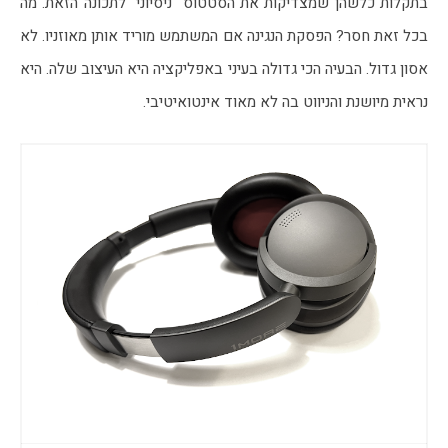
בתקלות כלשהן שמצדיקות את הסטטוס "ניסיוני" לתכונה הזאת. מה 
בכל זאת חסר? הפסקת הנגינה אם המשתמש מוריד אותן מאוזניו. לא 
אסון גדול. הבעיה הכי גדולה בעיני באפליקציה היא העיצוב שלה. היא 
נראית מיושנת והניווט בה לא מאוד אינטואיטיבי.