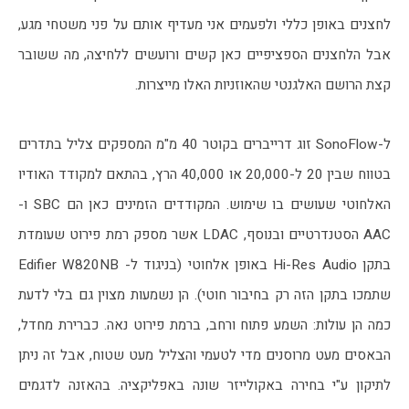
לחצנים באופן כללי ולפעמים אני מעדיף אותם על פני משטחי מגע, 
אבל הלחצנים הספציפיים כאן קשים ורועשים ללחיצה, מה ששובר 
קצת הרושם האלגנטי שהאוזניות האלו מייצרות.
ל-SonoFlow זוג דרייברים בקוטר 40 מ"מ המספקים צליל בתדרים 
בטווח שבין 20 ל-20,000 או 40,000 הרץ, בהתאם למקודד האודיו 
האלחוטי שעושים בו שימוש. המקודדים הזמינים כאן הם SBC ו-
AAC הסטנדרטיים ובנוסף, LDAC אשר מספק רמת פירוט שעומדת 
בתקן Hi-Res Audio באופן אלחוטי (בניגוד ל- Edifier W820NB 
שתמכו בתקן הזה רק בחיבור חוטי). הן נשמעות מצוין גם בלי לדעת 
כמה הן עולות: השמע פתוח ורחב, ברמת פירוט נאה. כברירת מחדל, 
הבאסים מעט מרוסנים מדי לטעמי והצליל מעט שטוח, אבל זה ניתן 
לתיקון ע"י בחירה באקולייזר שונה באפליקציה. בהאזנה לדגמים 