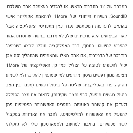
ממבחר של 12 מוגדרים מראש, או להגדיר בעצמכם אחד משלכם. 
SoundID, השירות הייחודי של 1More להתאמת אקולייזר אישי 
בהתאם להעדפות המשתמש נעדר כאן מתפריטי האפליקציה אבל 
לאור הביצועים הלא מרשימים שלו, לא מדובר במשהו שחסרונו אמור 
להפריע למישהו. בנוסף, דרך האפליקציה תוכלו לבצע "שריפה" 
מודרכת של הדרייבים, אם אתם מאלו שמאמינים שהתהליך הזה אכן 
יכול להשפיע לטובה על הצליל. כמו כן, האפליקציה של 1More 
מציעה מגוון רעשים מיסוך מרגיעים למי שמועניין להתרכז ולא לשמוע 
מוזיקה. עוד באפליקציה: שליטה על ביטול רעשים (מעבר בין מצב 
ביטול רעשים מופעל, כבוי ומצב שקיפות), לראות את מצב הסוללה 
ולעדכן את קושחת האוזניות. בתפריט האפשרויות הניסיוניות ניתן 
להפעיל את האפשרות למולטיפוינט, לחבר את האוזניות במקביל 
לשני מכשירים. בחיבור למחשב ולסמארטפון שלי לא נתקלתי 