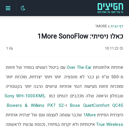
דף הבית
1MORE
כאלו ניסיתי: 1More SonoFlow
1
10.11.22
אוזניות אלחוטיות 
Over The Ear
 עם ביטול רעשים במחיר של פחות 
מ-500 ש"ח הן כבר לא סנסציה. יותר ויותר יצרניות, מוכרות יותר 
ומוכרות פחות מציעות דגמי אוזניות נגישים הרבה יותר בקטגוריה 
שבחלון הראווה שלה מככבים דגמים כמו 
, 
Sony WH-1000XM5
Bose QuietComfort QC45
 ו-
Bowers & Wilkins PX7 S2
. 
היצרנית הסינית 
1More
 שכבר עשתה לעצמה שם של יצרנית אוזניות 
True Wireless
 איכותיות ולא יקרות במיוחד, נכנסת עכשיו לראשונה 