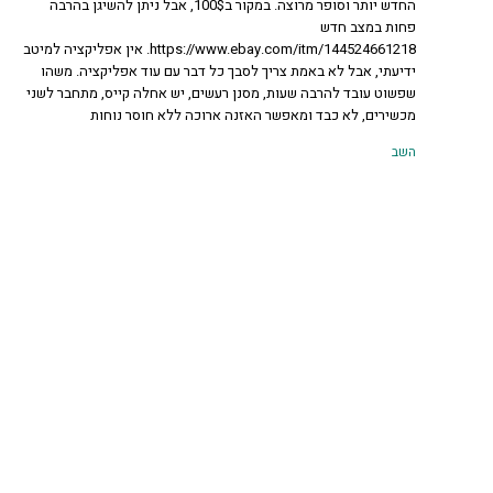
החדש יותר וסופר מרוצה. במקור ב100$, אבל ניתן להשיגן בהרבה
פחות במצב חדש
https://www.ebay.com/itm/144524661218. אין אפליקציה למיטב
ידיעתי, אבל לא באמת צריך לסבך כל דבר עם עוד אפליקציה. משהו
שפשוט עובד להרבה שעות, מסנן רעשים, יש אחלה קייס, מתחבר לשני
מכשירים, לא כבד ומאפשר האזנה ארוכה ללא חוסר נוחות
השב