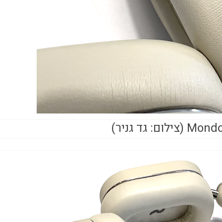
ום: גד גניר)