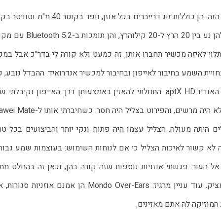
ל-Mondo Over-Ears תצורה לא שגרתית באוזניות מהסוג הזה. הן כוללות זוג דרייברים בכל אוזן, וופר בקוטר 0
10 מ"מ להפרדה טובה יותר של צלילים. טווח התדרים שלהן נע בין 20 הרץ ל-20 קילוהרץ, והן
aptX. איך כל זה נשמע? תלוי לאיזה מכשיר תחברו אותן. זה כמעט ולא קורה לי בדר"כ אבל במ
עותי מאוד בחויית השמע בחיבור לאייפון ובחיבור למכשיר אנדרואיד. ההבדל נובע, 
הנראה, מהתמיכה, (או אי התמיכה של האייפון) במקודד האודיו aptX HD. התחלתי להאזין באמצעותן דרך האייפון וקיבל
באיכות די פושרת. היו שם באסים, אבל כל השאר מאוד לא היה מרשים, והפירוט בצליל היה חסר. כש
לים היתה מעולה, הצליל עצמו היה פתוח ונקי יותר והביצועים בכל טוו
 לא קשור לאיכות הצליל כי אם לנוחות השימוש: בעוצמות שמע גבוהו
 אל העור. פגשתי אוזניות נוספות שזה קורה בהן, וכאן זה בהחלט ממו
וקורה רק בסיטואציות מסוימות, אבל זה עדיין מורגש ומציק. עוד עניין מרגיז: Mondo Over-Ears הן אמנם אוזניות
מוזיקה לה אתם מאזינים.