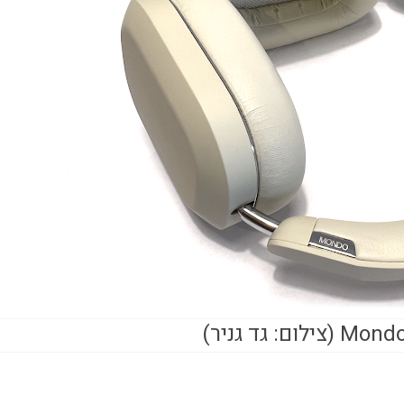
ום: גד גניר)