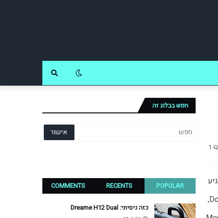
חפש בבלוג זה
1
מהאומה שהביאה לעולם את ABBA, רוקסט, אביצ'י, ד"ר אלבן, אייס אוף בייס, הקארדיגנס ולורין, הזוכה באירויזיון האחרון, הגיע 
COMMENTS
RECENTS
POPULAR
לאחרונה מותג אודיו חדש, Mondo. מדובר, ואני מצטט מהאתר עצמו, ב"פרי אהבתם" של Monza, סוכנות לייצוג אמנים, Dopest, 
כזה ניסיתי: Dreame H12 Dual