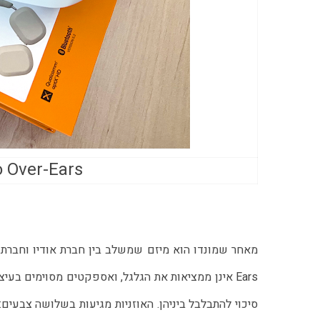
Mondo Over-Ears (ציל
Ears אינן ממציאות את הגלגל, ואספקטים מסוימים בעיצוב מזכירים את AirPods Max של אפל ואת הסוני 