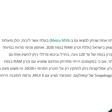
Meizu MX6
) בעלת עשר ליבות, כולן פועלות 
במהירות 2.1 גיגהרץ. הגרסה שהיבואנית הרשמית בחרה לשווק בישראל כוללת זכרון RAM בנפח 3GB, ואחסון פנימי מרווח במיוחד 
בנפח של 64GB שגם הוא ניתן להרחבה באמצעות כרטיס זכרון בנפח של עד 128 גיגה. בחו"ל וביבוא פרללי ניתן להשיג אותו גם 
בגרסאות עם נפח אחסון קטן יותר וזכרון RAM בנפח קטן יותר, אם כי במקומכם הייתי מתרחק מהדגם שמגיע עם זכרון RAM בנפח 