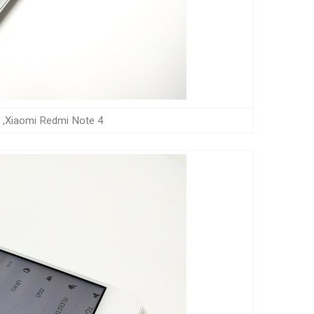
Xiaomi Redmi Note 4, אפליקציית גלריית התמונות (צילום: גד גניר)