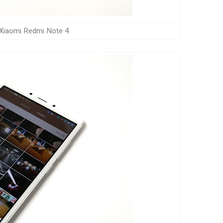
Xiaomi Redmi Note 4, מריץ את MIUI בגרסה 8 (צילום: גד גניר