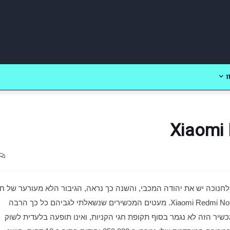
ו
הקניות בחו"ל (חג הרווקים הסיני, סייבר מאנדיי) הוא ה-Xiaomi Redmi Note 4. מעטים המכשירים שנשאלתי לגביהם כל כך הרבה 
פעמים, עוד לפני שהגיע לארץ באופן רשמי. העניין שיצר המכשיר הזה לא נגמר בסוף תקופת חגי הקניות, ואינו תופעה בלעדית לשוק 