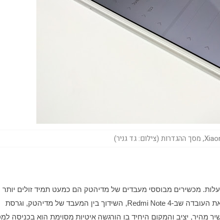
ם: גד גניר)
הבחירה במעבד של מדיהטק נעשתה ככל הנראה משיקולי עלות. מכשירים מבוססי מעבדים של מדיהטק הם כמעט תמיד זולים יותר 
מכאלו המבוססים על מעבדים של קוואלקום. זה לא משנה את העובדה שב-Redmi Note 4, השידוך בין המעבד של מדיהטק, וגרסת 